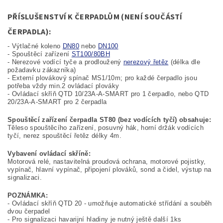
PŘÍSLUŠENSTVÍ K ČERPADLŮM (NENÍ SOUČÁSTÍ
ČERPADLA):
- Výtlačné koleno
DN80
nebo
DN100
- Spouštěcí zařízení
ST100/80BH
- Nerezové vodící tyče a prodloužený
nerezový řetěz
(délka dle
požadavku zákazníka)
- Externí plovákový spínač MS1/10m; pro každé čerpadlo jsou
potřeba vždy min.2 ovládací plováky
- Ovládací skříň QTD 10/23A-A-SMART pro 1 čerpadlo, nebo QTD
20/23A-A-SMART pro 2 čerpadla
Spouštěcí zařízení čerpadla ST80 (bez vodících tyčí) obsahuje:
Těleso spouštěcího zařízení, posuvný hák, horní držák vodících
tyčí, nerez spouštěcí řetěz délky 4m.
Vybavení ovládací skříně:
Motorová relé, nastavitelná proudová ochrana, motorové pojistky,
vypínač, hlavní vypínač, připojení plováků, sond a čidel, výstup na
signalizaci.
POZNÁMKA:
- Ovládací skříň QTD 20 - umožňuje automatické střídání a souběh
dvou čerpadel
- Pro signalizaci havarijní hladiny je nutný ještě další 1ks