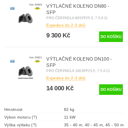
Kód:
208020
VÝTLAČNÉ KOLENO DN80 -
SFP
PRO ČERPADLA 80SFP25.5, 7.5 A 11
Expedice do 2-3 dnů
9 300 Kč
Kód:
208021
VÝTLAČNÉ KOLENO DN100 -
SFP
PRO ČERPADLA 100SFP25.5, 7.5 A 11
Expedice do 2-3 dnů
14 000 Kč
Hmotnost
82 kg
Výkon motoru (?)
11 kW
Výška výtlaku (?)
35 - 40 m, 40 - 45 m, 45 - 50 m