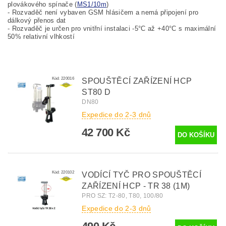
plovákového spínače (
MS1/10m
)
- Rozvaděč není vybaven GSM hlásičem a nemá připojení pro
dálkový přenos dat
- Rozvaděč je určen pro vnitřní instalaci -5°C až +40°C s maximální
50% relativní vlhkostí
Kód:
220016
SPOUŠTĚCÍ ZAŘÍZENÍ HCP
ST80 D
DN80
Expedice do 2-3 dnů
42 700 Kč
Kód:
220102
VODÍCÍ TYČ PRO SPOUŠTĚCÍ
ZAŘÍZENÍ HCP - TR 38 (1M)
PRO SZ: T2-80, T80, 100/80
Expedice do 2-3 dnů