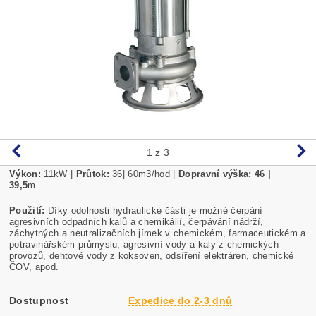
1
z 3
Výkon:
11kW |
Průtok:
36| 60m3/hod |
Dopravní výška: 46 |
39,5
m
Použití:
Díky odolnosti hydraulické části je možné čerpání
agresivních odpadních kalů a chemikálií, čerpávání nádrží,
záchytných a neutralizačních jímek v chemickém, farmaceutickém a
potravinářském průmyslu, agresivní vody a kaly z chemických
provozů, dehtové vody z koksoven, odsíření elektráren, chemické
ČOV, apod.
Dostupnost
Expedice do 2-3 dnů