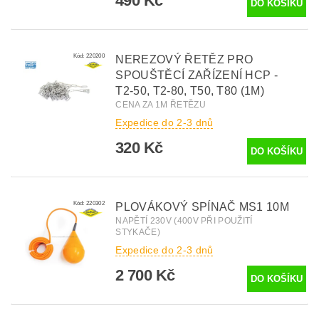
490 Kč
Kód:
220200
NEREZOVÝ ŘETĚZ PRO
SPOUŠTĚCÍ ZAŘÍZENÍ HCP -
T2-50, T2-80, T50, T80 (1M)
CENA ZA 1M ŘETĚZU
Expedice do 2-3 dnů
320 Kč
Kód:
220302
PLOVÁKOVÝ SPÍNAČ MS1 10M
NAPĚTÍ 230V (400V PŘI POUŽITÍ
STYKAČE)
Expedice do 2-3 dnů
2 700 Kč