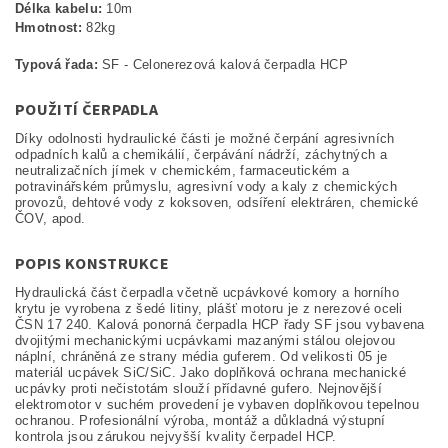
Délka kabelu:
10m
Hmotnost:
82kg
Typová řada:
SF - Celonerezová kalová čerpadla HCP
POUŽITÍ ČERPADLA
Díky odolnosti hydraulické části je možné čerpání agresivních
odpadních kalů a chemikálií, čerpávání nádrží, záchytných a
neutralizačních jímek v chemickém, farmaceutickém a
potravinářském průmyslu, agresivní vody a kaly z chemických
provozů, dehtové vody z koksoven, odsíření elektráren, chemické
ČOV, apod.
POPIS KONSTRUKCE
Hydraulická část čerpadla včetně ucpávkové komory a horního
krytu je vyrobena z šedé litiny, plášť motoru je z nerezové oceli
ČSN 17 240. Kalová ponorná čerpadla HCP řady SF jsou vybavena
dvojitými mechanickými ucpávkami mazanými stálou olejovou
náplní, chráněná ze strany média guferem. Od velikosti 05 je
materiál ucpávek SiC/SiC. Jako doplňková ochrana mechanické
ucpávky proti nečistotám slouží přídavné gufero. Nejnovější
elektromotor v suchém provedení je vybaven doplňkovou tepelnou
ochranou. Profesionální výroba, montáž a důkladná výstupní
kontrola jsou zárukou nejvyšší kvality čerpadel HCP.