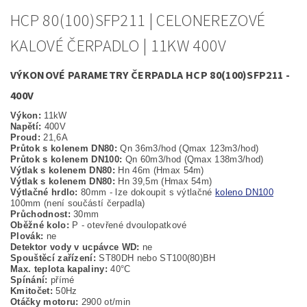
HCP 80(100)SFP211 | CELONEREZOVÉ
KALOVÉ ČERPADLO | 11KW 400V
VÝKONOVÉ PARAMETRY ČERPADLA HCP 80(100)SFP211 -
400V
Výkon:
11kW
Napětí:
400V
Proud:
21,6A
Průtok s kolenem DN80:
Qn 36m3/hod (Qmax 123m3/hod)
Průtok s kolenem DN100:
Qn 60m3/hod (Qmax 138m3/hod)
Výtlak s kolenem DN80:
Hn 46m (Hmax 54m)
Výtlak s kolenem DN80:
Hn 39,5m (Hmax 54m)
Výtlačné hrdlo:
80mm - lze dokoupit s výtlačné
koleno DN100
100mm (není součástí čerpadla)
Průchodnost:
30mm
Oběžné kolo:
P - otevřené dvoulopatkové
Plovák:
ne
Detektor vody v ucpávce WD:
ne
Spouštěcí zařízení:
ST80DH nebo ST100(80)BH
Max. teplota kapaliny:
40°C
Spínání:
přímé
Kmitočet:
50Hz
Otáčky motoru:
2900 ot/min