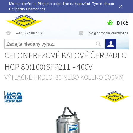
Máme otevřeno. Přejeme pohodlné nakupování. Tým e-shopu
Čerpadla Oramont.cz
0 Kč
info@cerpadla-oramont.cz
+420 777 887 600
CELONEREZOVÉ KALOVÉ ČERPADLO
HCP 80(100)SFP211 - 400V
VÝTLAČNÉ HRDLO: 80 NEBO KOLENO 100MM