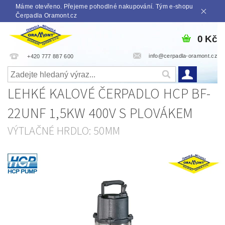
Máme otevřeno. Přejeme pohodlné nakupování. Tým e-shopu
Čerpadla Oramont.cz
0 Kč
info@cerpadla-oramont.cz
+420 777 887 600
LEHKÉ KALOVÉ ČERPADLO HCP BF-
22UNF 1,5KW 400V S PLOVÁKEM
VÝTLAČNÉ HRDLO: 50MM