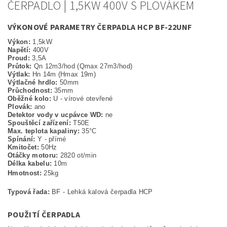
ČERPADLO | 1,5KW 400V S PLOVÁKEM
VÝKONOVÉ PARAMETRY ČERPADLA HCP BF-22UNF
Výkon:
1,5kW
Napětí:
400V
Proud:
3,5A
Průtok:
Qn 12m3/hod (Qmax 27m3/hod)
Výtlak:
Hn 14m (Hmax 19m)
Výtlačné hrdlo:
50mm
Průchodnost:
35mm
Oběžné kolo:
U - vírové otevřené
Plovák:
ano
Detektor vody v ucpávce WD:
ne
Spouštěcí zařízení:
T50E
Max. teplota kapaliny:
35°C
Spínání:
Y - přímé
Kmitočet:
50Hz
Otáčky motoru:
2820 ot/min
Délka kabelu:
10m
Hmotnost:
25kg
Typová řada:
BF - Lehká kalová čerpadla HCP
POUŽITÍ ČERPADLA