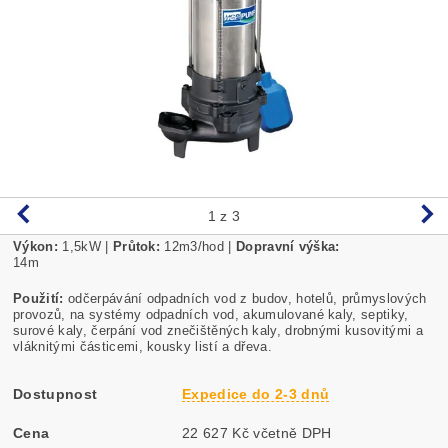
1
z 3
Výkon:
1,5kW
|
Průtok:
12m3/hod |
Dopravní výška:
14m
Použití:
odčerpávání odpadních vod z budov, hotelů, průmyslových
provozů, na systémy odpadních vod, akumulované kaly, septiky,
surové kaly, čerpání vod znečištěných kaly, drobnými kusovitými a
vláknitými částicemi, kousky listí a dřeva.
Dostupnost
Expedice do 2-3 dnů
Cena
22 627 Kč včetně DPH