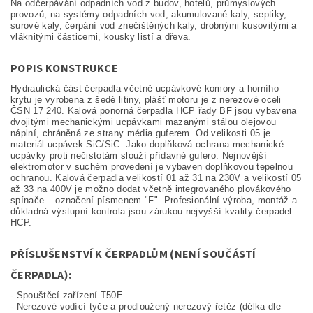
Na odčerpávání odpadních vod z budov, hotelů, průmyslových
provozů, na systémy odpadních vod, akumulované kaly, septiky,
surové kaly, čerpání vod znečištěných kaly, drobnými kusovitými a
vláknitými částicemi, kousky listí a dřeva.
POPIS KONSTRUKCE
Hydraulická část čerpadla včetně ucpávkové komory a horního
krytu je vyrobena z šedé litiny, plášť motoru je z nerezové oceli
ČSN 17 240. Kalová ponorná čerpadla HCP řady BF jsou vybavena
dvojitými mechanickými ucpávkami mazanými stálou olejovou
náplní, chráněná ze strany média guferem. Od velikosti 05 je
materiál ucpávek SiC/SiC. Jako doplňková ochrana mechanické
ucpávky proti nečistotám slouží přídavné gufero. Nejnovější
elektromotor v suchém provedení je vybaven doplňkovou tepelnou
ochranou. Kalová čerpadla velikostí 01 až 31 na 230V a velikostí 05
až 33 na 400V je možno dodat včetně integrovaného plovákového
spínače – označení písmenem "F". Profesionální výroba, montáž a
důkladná výstupní kontrola jsou zárukou nejvyšší kvality čerpadel
HCP.
PŘÍSLUŠENSTVÍ K ČERPADLŮM (NENÍ SOUČÁSTÍ
ČERPADLA):
- Spouštěcí zařízení T50E
- Nerezové vodící tyče a prodloužený nerezový řetěz (délka dle