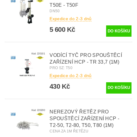
T50E - T50F
DN50
Expedice do 2-3 dnů
5 600 Kč
Kód:
220101
VODÍCÍ TYČ PRO SPOUŠTĚCÍ
ZAŘÍZENÍ HCP - TR 33,7 (1M)
PRO SZ: T50
Expedice do 2-3 dnů
430 Kč
Kód:
220200
NEREZOVÝ ŘETĚZ PRO
SPOUŠTĚCÍ ZAŘÍZENÍ HCP -
T2-50, T2-80, T50, T80 (1M)
CENA ZA 1M ŘETĚZU