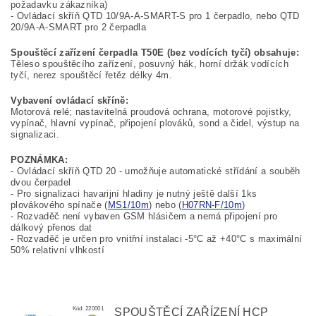
požadavku zákazníka)
- Ovládací skříň QTD 10/9A-A-SMART-S pro 1 čerpadlo, nebo QTD
20/9A-A-SMART pro 2 čerpadla
Spouštěcí zařízení čerpadla T50E (bez vodících tyčí) obsahuje:
Těleso spouštěcího zařízení, posuvný hák, horní držák vodících
tyčí, nerez spouštěcí řetěz délky 4m.
Vybavení ovládací skříně:
Motorová relé; nastavitelná proudová ochrana, motorové pojistky,
vypínač, hlavní vypínač, připojení plováků, sond a čidel, výstup na
signalizaci.
POZNÁMKA:
- Ovládací skříň QTD 20 - umožňuje automatické střídání a souběh
dvou čerpadel
- Pro signalizaci havarijní hladiny je nutný ještě další 1ks
plovákového spínače (
MS1/10m
) nebo (
H07RN-F/10m
)
- Rozvaděč není vybaven GSM hlásičem a nemá připojení pro
dálkový přenos dat
- Rozvaděč je určen pro vnitřní instalaci -5°C až +40°C s maximální
50% relativní vlhkostí
Kód:
220001
SPOUŠTĚCÍ ZAŘÍZENÍ HCP