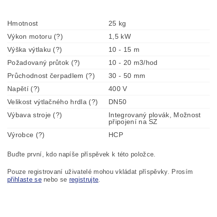
Hmotnost
25 kg
Výkon motoru (?)
1,5 kW
Výška výtlaku (?)
10 - 15 m
Požadovaný průtok (?)
10 - 20 m3/hod
Průchodnost čerpadlem (?)
30 - 50 mm
Napětí (?)
400 V
Velikost výtlačného hrdla (?)
DN50
Výbava stroje (?)
Integrovaný plovák, Možnost
připojení na SZ
Výrobce (?)
HCP
Buďte první, kdo napíše příspěvek k této položce.
Pouze registrovaní uživatelé mohou vkládat příspěvky. Prosím
přihlaste se
nebo se
registrujte
.