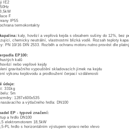
vý IE2
 50Hz
18,5kW
olace F
chrany IP55
 ochrana termokontakty
kapalina:
kaly, hovězí a vepřová kejda s obsahem sušiny do 12%, bez pe
izující, chemicky neutrální, vlastnostmi blízká vodě. Rozsah teploty kapa
by: PN 10/16 DIN 2533. Rozběh a ochranu motoru nutno provést dle platný
čerpadla EP100:
 hustých kalů
 hovězí nebo vepřové kejdy
hlení gravitačního vypouštění skladovacích jímek na kejdu
ení výkonu kejdovodu a prodloužení čerpací vzdálenosti
é údaje:
t: 331kg
abelu: 5m
 rozměry: 1287x600x535
t nasávacího a výtlačného hrdla: DN100
padel EP - typové značení:
tup a hrdlo DN100
,5 elektromotorem 18,5kW
,5-PL hrdlo s horizontálním výstupem vpravo nebo vlevo