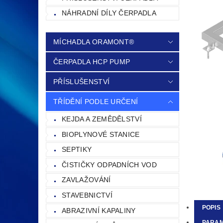
NÁHRADNÍ DÍLY ČERPADLA
MÍCHADLA ORAMONT®
ČERPADLA HCP PUMP
PŘÍSLUŠENSTVÍ
TŘÍDĚNÍ PODLE URČENÍ
KEJDA A ZEMĚDĚLSTVÍ
BIOPLYNOVÉ STANICE
SEPTIKY
ČISTIČKY ODPADNÍCH VOD
ZAVLAŽOVÁNÍ
STAVEBNICTVÍ
POPIS
ABRAZIVNÍ KAPALINY
PARA