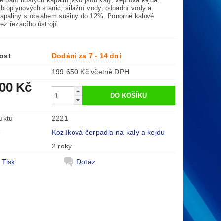
erpání hustých kapalin jako jsou kaly, vepřová kejda,
 bioplynových stanic, silážní vody, odpadní vody a
apaliny s obsahem sušiny do 12%. Ponorné kalové
ez řezacího ústrojí.
ost
Dodání za 7 - 14 dní
199 650 Kč včetně DPH
000 Kč
uktu
2221
e
Kozlíková čerpadla na kaly a kejdu
2 roky
Tisk
Dotaz