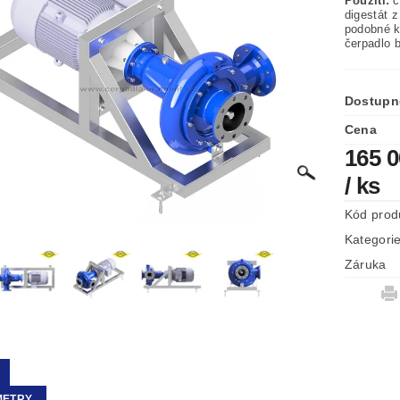
Použití:
č
digestát z
podobné k
čerpadlo b
Dostupn
Cena
165 
/ ks
Kód prod
Kategori
Záruka
METRY