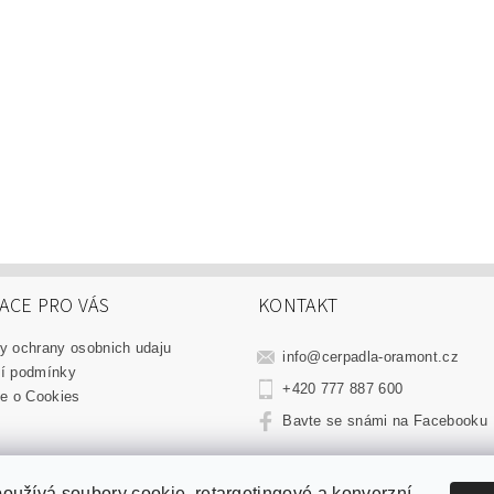
ACE PRO VÁS
KONTAKT
y ochrany osobnich udaju
info
@
cerpadla-oramont.cz
í podmínky
+420 777 887 600
e o Cookies
Bavte se snámi na Facebooku
WEB Oramont.cz
|
LD vůně.cz
|
Thajská Mast.cz
|
Parfémy do auta.cz
oužívá soubory cookie, retargetingové a konverzní