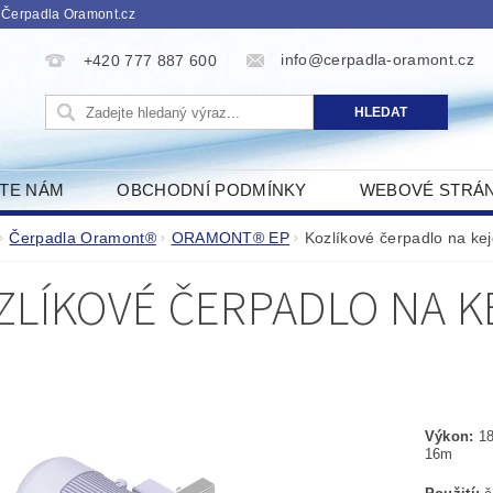
 Čerpadla Oramont.cz
info@cerpadla-oramont.cz
+420 777 887 600
ŠTE NÁM
OBCHODNÍ PODMÍNKY
WEBOVÉ STRÁ
Čerpadla Oramont®
ORAMONT® EP
Kozlíkové čerpadlo na ke
ZLÍKOVÉ ČERPADLO NA KE
Výkon:
1
1