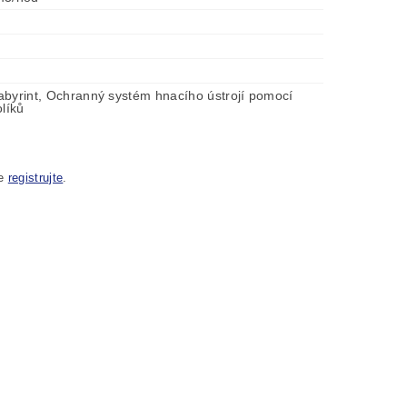
m
abyrint, Ochranný systém hnacího ústrojí pomocí
olíků
se
registrujte
.