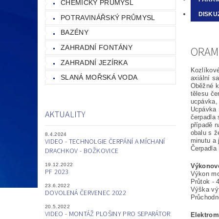
CHEMICKÝ PRŮMYSL
DISKU
POTRAVINÁŘSKÝ PRŮMYSL
BAZÉNY
ZAHRADNÍ FONTÁNY
ORAMO
ZAHRADNÍ JEZÍRKA
Kozlíkové
SLANÁ MOŘSKÁ VODA
axiální s
Oběžné ko
tělesu če
ucpávka, 
Ucpávka m
AKTUALITY
čerpadla 
případě n
obalu s ž
8.4.2024
VIDEO - TECHNOLGIE ČERPÁNÍ A MÍCHANÍ
minutu a 
Čerpadla 
DRACHKOV - BOŽKOVICE
19.12.2022
Výkonové
PF 2023
Výkon mo
Průtok - 
23.6.2022
Výška vý
DOVOLENÁ ČERVENEC 2022
Průchodn
20.5.2022
VIDEO - MONTÁŽ PLOŠINY PRO SEPARÁTOR
Elektrom