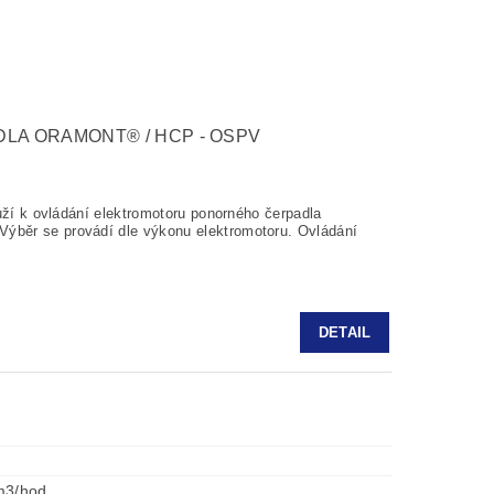
LA ORAMONT® / HCP - OSPV
uží k ovládání elektromotoru ponorného čerpadla
běr se provádí dle výkonu elektromotoru. Ovládání
DETAIL
m3/hod