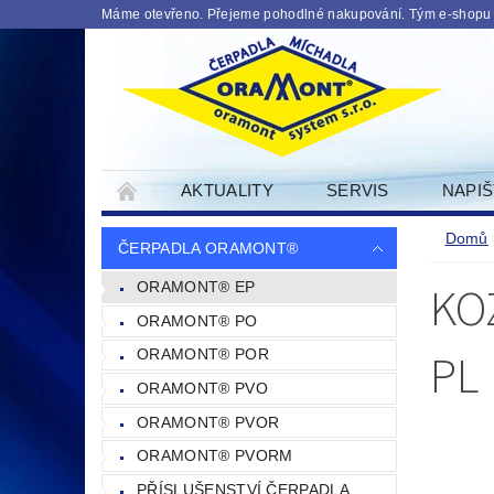
Máme otevřeno. Přejeme pohodlné nakupování. Tým e-shopu
AKTUALITY
SERVIS
NAPI
PODMINKY OCHRANY OSOBNICH UDAJU
Domů
ČERPADLA ORAMONT®
KO
ORAMONT® EP
ORAMONT® PO
PL
ORAMONT® POR
ORAMONT® PVO
ORAMONT® PVOR
ORAMONT® PVORM
PŘÍSLUŠENSTVÍ ČERPADLA