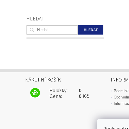
HLEDAT
NÁKUPNÍ KOŠÍK
INFORM
Položky:
0
Podmink
Cena:
0 Kč
Obchodn
Informac
Tento web p