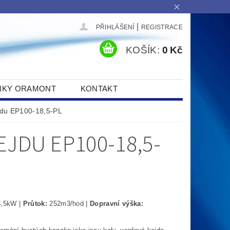
|
PŘIHLÁŠENÍ
REGISTRACE
KOŠÍK:
0 Kč
NKY ORAMONT
KONTAKT
jdu EP100-18,5-PL
JDU EP100-18,5-
8
,5kW
|
Průtok:
252m3/hod
|
Dopravní výška:
6m