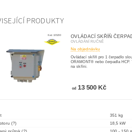
ISEJÍCÍ PRODUKTY
Kód:
105200
OVLÁDACÍ SKŘÍŇ ČERPAD
OVLÁDÁNÍ RUČNĚ
Na objednávku
Ovládací skříň pro 1 čerpadlo slo
ORAMONT® nebo čerpadla HCP. Vý
na skříni.
13 500 Kč
od
t
351 kg
toru (?)
18,5 kW
ný průtok (?)
100 - 150 