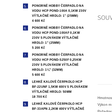
PONORNÉ HOBBY ČERPADLO NA
VODU HCP POND-100A 0,1KW 230V
SOUV
VÝTLAČNÉ HRDLO: 1" (25MM)
4 600 Kč
PONORNÉ HOBBY ČERPADLO NA
VODU HCP POND-100AF 0,1KW
230V S PLOVÁKEM VÝTLAČNÉ
HRDLO: 1" (25MM)
5 200 Kč
PONORNÉ HOBBY ČERPADLO NA
VODU HCP POND-S250F 0,25KW
230V S PLOVÁKEM VÝTLAČNÉ
HRDLO: 1¼" (32MM)
5 600 Kč
LEHKÉ KALOVÉ ČERPADLO HCP
BF-22UNF 1,5KW 400V S PLOVÁKEM
VÝTLAČNÉ HRDLO: 50MM
18 700 Kč
Hmotnos
LEHKÉ KALOVÉ ČERPADLO HCP
Výkon mo
BF-33APN 2,2KW 400V VÝTLAČNÉ
Požadova