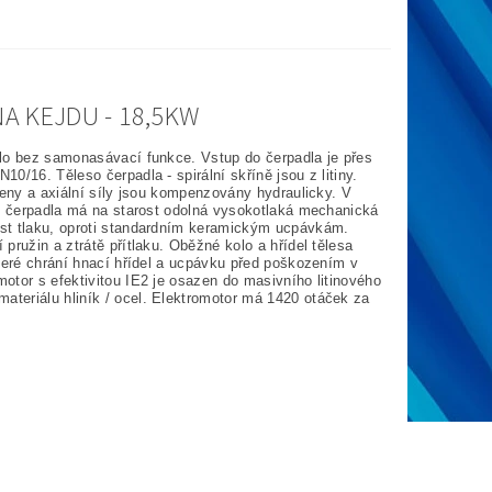
A KEJDU - 18,5KW
dlo bez samonasávací funkce. Vstup do čerpadla je přes
/16. Těleso čerpadla - spirální skříně jsou z litiny.
ženy a axiální síly jsou kompenzovány hydraulicky. V
ní čerpadla má na starost odolná vysokotlaká mechanická
ost tlaku, oproti standardním keramickým ucpávkám.
pružin a ztrátě přítlaku. Oběžné kolo a hřídel tělesa
které chrání hnací hřídel a ucpávku před poškozením v
otor s efektivitou IE2 je osazen do masivního litinového
teriálu hliník / ocel. Elektromotor má 1420 otáček za