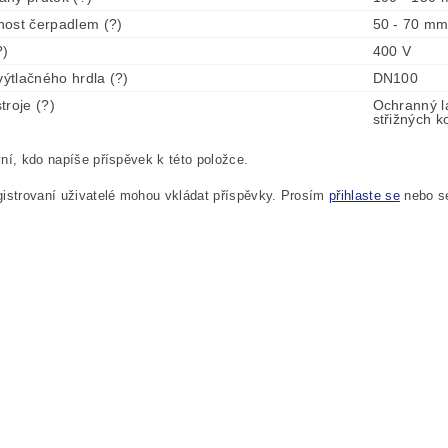
ost čerpadlem (?)
50 - 70 m
?)
400 V
výtlačného hrdla (?)
DN100
troje (?)
Ochranný l
střižných k
ní, kdo napíše příspěvek k této položce.
istrovaní uživatelé mohou vkládat příspěvky. Prosím
přihlaste se
nebo 