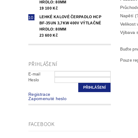
HRDLO: 80MM
Průchodn
19 100 Kč
Napětí (
LEHKÉ KALOVÉ ČERPADLO HCP
BF-35UN 3,7KW 400V VÝTLAČNÉ
Velikost 
HRDLO: 80MM
Výbava s
23 600 Kč
Buďte prv
Pouze reg
PŘIHLÁŠENÍ
E-mail
Heslo
Registrace
Zapomenuté heslo
FACEBOOK