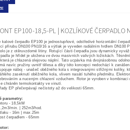
ZE
NT EP100-18,5-PL | KOZLÍKOVÉ ČERPADLO N
 kalové čerpadlo EP100 je jednostupňové, odstředivé horizontální čerpa
ací přírubu DN100 PN10/16 a výtlak je vyveden radiálním hrdlem DN100 PN10
lo je z otěruvzdorné litiny. Rotující části čerpadla jsou dynamicky vyvá
rpadla je hřídel je uložena ve dvou masivních valivých ložiskách. Těsně
která je chlazená olejovou náplní. Tato ucpávka má dvojnásobnou odoln
á navíc pružiny uvnitř tělesa a díky této koncepci nedochází k zanášení 
spojuje náboj - unašeč oběžného kola s integrovanými střižnými kolíky, 
áhlého zaseknutí oběžného kola, vlivem nasátí tuhého předmětu. Elektrom
ebrováním a nuceným chlazení vzduchem. Rotor je vyroben v kombinaci ma
je chráněn termokontakty ve vinutí.
řady EP přečerpávají nečistoty až do velikosti 65mm.
 parametry:
toru - 18,5kW
4,2m3/min. | 252m3/hod.
tlaku - 16m | max.25m
ost čerpadlem - 65mm
otor: