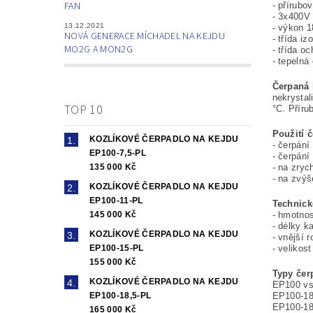
FAN
- přírubo
- 3x400V
13.12.2021
- výkon 
NOVÁ GENERACE MÍCHADEL NA KEJDU
- třída iz
MO2G A MON2G
- třída o
- tepelná
Čerpaná 
nekrystal
TOP 10
°C. Příru
Použití 
KOZLÍKOVÉ ČERPADLO NA KEJDU
- čerpání
EP100-7,5-PL
- čerpání
135 000 Kč
- na zryc
- na zvýš
KOZLÍKOVÉ ČERPADLO NA KEJDU
EP100-11-PL
Technick
145 000 Kč
- hmotnos
- délky k
KOZLÍKOVÉ ČERPADLO NA KEJDU
- vnější
EP100-15-PL
- velikos
155 000 Kč
Typy čer
KOZLÍKOVÉ ČERPADLO NA KEJDU
EP100 vs
EP100-18,5-PL
EP100-18
EP100-18
165 000 Kč