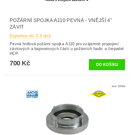
POŽÁRNÍ SPOJKA A110 PEVNÁ - VNĚJŠÍ 4"
ZÁVIT
Expedice do 2-3 dnů
Pevná hrdlová požární spojka A110 pro vzájemné propojení
závitových a bajonetových částí u požárních hadic a čerpadel
HCP.
700 Kč
Kód:
220605