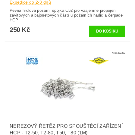
Expedice do 2-3 dnů
Pevná hrdlová požární spojka C52 pro vzájemné propojení
závitových a bajonetových částí u požárních hadic a čerpadel
HCP.
250 Kč
Kód:
220200
NEREZOVÝ ŘETĚZ PRO SPOUŠTĚCÍ ZAŘÍZENÍ
HCP - T2-50, T2-80, T50, T80 (1M)