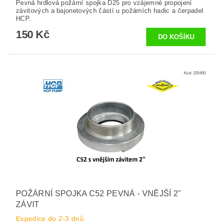
Pevná hrdlová požární spojka D25 pro vzájemné propojení
závitových a bajonetových částí u požárních hadic a čerpadel
HCP.
150 Kč
Kód:
220600
POŽÁRNÍ SPOJKA C52 PEVNÁ - VNĚJŠÍ 2"
ZÁVIT
Expedice do 2-3 dnů