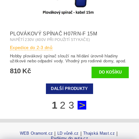
PLOVÁKOVÝ SPÍNAČ H07RN-F 15M
NAPĚTÍ 230V (400V PŘI POUŽITÍ STYKAČE)
Expedice do 2-3 dnů
Hobby plovákový spínač slouží na hlídání úrovně hladiny
užitkové nebo odpadní vody. Vhodný pro rodinné domy, apod.
810 Kč
DALŠÍ PRODUKTY
1
2
3
WEB Oramont.cz
|
LD vůně.cz
|
Thajská Mast.cz
|
Parfémy do auta.cz