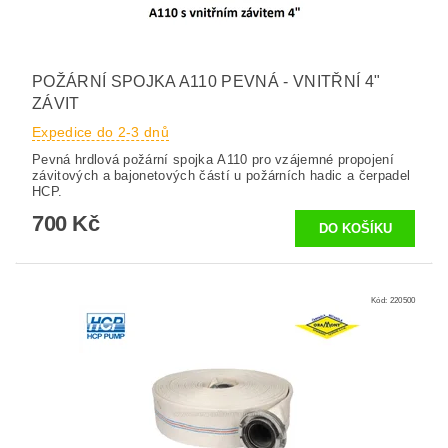
POŽÁRNÍ SPOJKA A110 PEVNÁ - VNITŘNÍ 4"
ZÁVIT
Expedice do 2-3 dnů
Pevná hrdlová požární spojka A110 pro vzájemné propojení
závitových a bajonetových částí u požárních hadic a čerpadel
HCP.
700 Kč
Kód:
220500