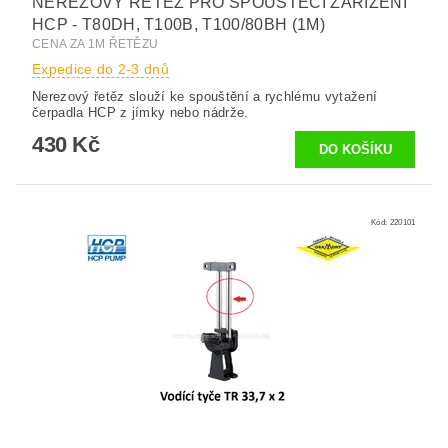
NEREZOVÝ ŘETĚZ PRO SPOUŠTĚCÍ ZAŘÍZENÍ
HCP - T80DH, T100B, T100/80BH (1M)
CENA ZA 1M ŘETĚZU
Expedice do 2-3 dnů
Nerezový řetěz slouží ke spouštění a rychlému vytažení
čerpadla HCP z jímky nebo nádrže.
430 Kč
Kód:
220101