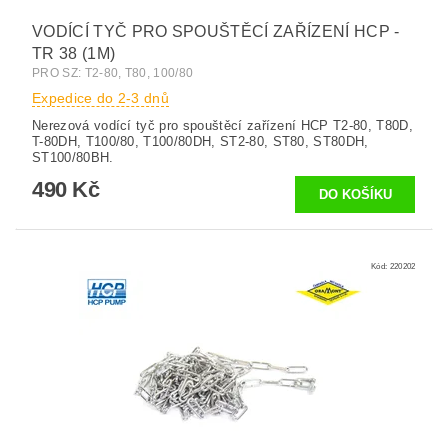
VODÍCÍ TYČ PRO SPOUŠTĚCÍ ZAŘÍZENÍ HCP -
TR 38 (1M)
PRO SZ: T2-80, T80, 100/80
Expedice do 2-3 dnů
Nerezová vodící tyč pro spouštěcí zařízení HCP T2-80, T80D,
T-80DH, T100/80, T100/80DH, ST2-80, ST80, ST80DH,
ST100/80BH.
490 Kč
Kód:
220202