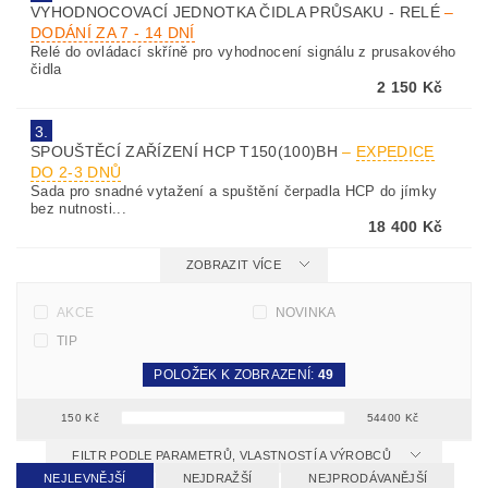
VYHODNOCOVACÍ JEDNOTKA ČIDLA PRŮSAKU - RELÉ
–
DODÁNÍ ZA 7 - 14 DNÍ
Relé do ovládací skříně pro vyhodnocení signálu z prusakového
čidla
2 150 Kč
3.
SPOUŠTĚCÍ ZAŘÍZENÍ HCP T150(100)BH
–
EXPEDICE
DO 2-3 DNŮ
Sada pro snadné vytažení a spuštění čerpadla HCP do jímky
bez nutnosti...
18 400 Kč
ZOBRAZIT VÍCE
AKCE
NOVINKA
TIP
POLOŽEK K ZOBRAZENÍ:
49
150
Kč
54400
Kč
FILTR PODLE PARAMETRŮ, VLASTNOSTÍ A VÝROBCŮ
NEJLEVNĚJŠÍ
NEJDRAŽŠÍ
NEJPRODÁVANĚJŠÍ