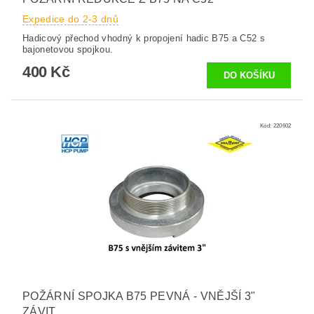
Expedice do 2-3 dnů
Hadicový přechod vhodný k propojení hadic B75 a C52 s
bajonetovou spojkou.
400 Kč
Kód:
220602
POŽÁRNÍ SPOJKA B75 PEVNÁ - VNĚJŠÍ 3"
ZÁVIT