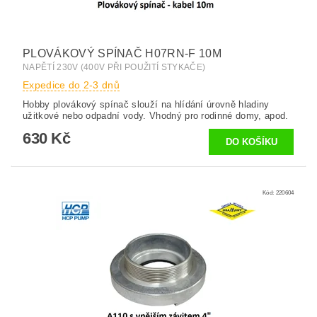
PLOVÁKOVÝ SPÍNAČ H07RN-F 10M
NAPĚTÍ 230V (400V PŘI POUŽITÍ STYKAČE)
Expedice do 2-3 dnů
Hobby plovákový spínač slouží na hlídání úrovně hladiny
užitkové nebo odpadní vody. Vhodný pro rodinné domy, apod.
630 Kč
Kód:
220604