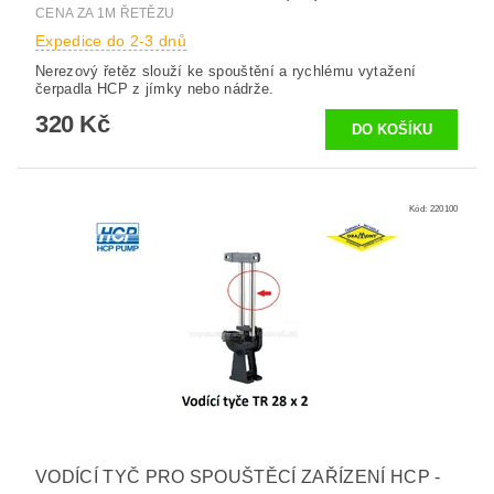
CENA ZA 1M ŘETĚZU
Expedice do 2-3 dnů
Nerezový řetěz slouží ke spouštění a rychlému vytažení
čerpadla HCP z jímky nebo nádrže.
320 Kč
Kód:
220100
VODÍCÍ TYČ PRO SPOUŠTĚCÍ ZAŘÍZENÍ HCP -