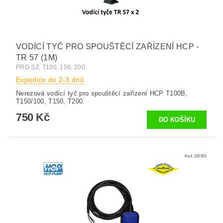
VODÍCÍ TYČ PRO SPOUŠTĚCÍ ZAŘÍZENÍ HCP -
TR 57 (1M)
PRO SZ: T100, 150, 200
Expedice do 2-3 dnů
Nerezová vodící tyč pro spouštěcí zařízení HCP T100B,
T150/100, T150, T200.
750 Kč
Kód:
220301