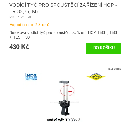
VODÍCÍ TYČ PRO SPOUŠTĚCÍ ZAŘÍZENÍ HCP -
TR 33,7 (1M)
PRO SZ: T50
Expedice do 2-3 dnů
Nerezová vodící tyč pro spouštěcí zařízení HCP T50E, T50E
+ TE5, T50F
430 Kč
Kód:
220102