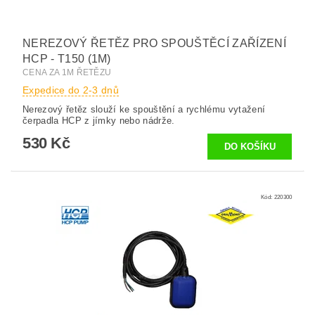
NEREZOVÝ ŘETĚZ PRO SPOUŠTĚCÍ ZAŘÍZENÍ
HCP - T150 (1M)
CENA ZA 1M ŘETĚZU
Expedice do 2-3 dnů
Nerezový řetěz slouží ke spouštění a rychlému vytažení
čerpadla HCP z jímky nebo nádrže.
530 Kč
Kód:
220300