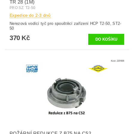
TR 28 (1M)
PRO SZ: T2-50
Expedice do 2-3 dnů
Nerezová vodící tyč pro spouštěcí zařízení HCP T2-50, ST2-
50
370 Kč
Kód:
220606
POŽÁRNÍ REDUKCE Z B75 NA C52