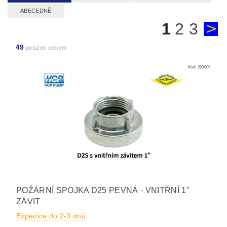
ABECEDNĚ
1
2
3
49
položek celkem
Kód:
220609
POŽÁRNÍ SPOJKA D25 PEVNÁ - VNITŘNÍ 1"
ZÁVIT
Expedice do 2-3 dnů