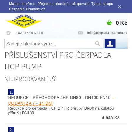
Máme otevřeno. Přejeme pohodlné nakupování. Tým e-shopu
Čerpadla Oramont.cz
0 Kč
info@cerpadla-oramont.cz
+420 777 887 600
PŘÍSLUŠENSTVÍ PRO ČERPADLA
HCP PUMP
NEJPRODÁVANĚJŠÍ
1.
REDUKCE - PŘECHODKA 4HR DN80 - DN100 PN10
–
DODÁNÍ ZA 7 - 14 DNÍ
Redukce pro čerpadla HCP z 4HR příruby DN80 na kulatou
přírubu DN100
4 940 Kč
2.