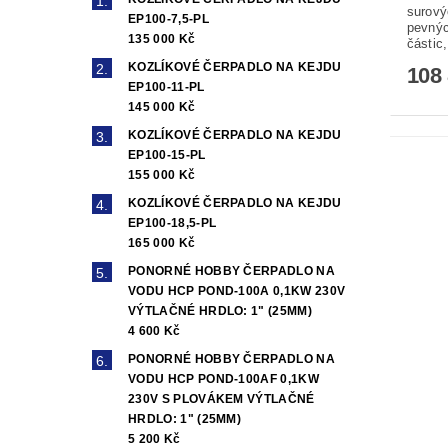
surový
EP100-7,5-PL
pevnýc
135 000 Kč
částic,
KOZLÍKOVÉ ČERPADLO NA KEJDU
108
EP100-11-PL
145 000 Kč
KOZLÍKOVÉ ČERPADLO NA KEJDU
EP100-15-PL
155 000 Kč
KOZLÍKOVÉ ČERPADLO NA KEJDU
EP100-18,5-PL
165 000 Kč
PONORNÉ HOBBY ČERPADLO NA
VODU HCP POND-100A 0,1KW 230V
VÝTLAČNÉ HRDLO: 1" (25MM)
4 600 Kč
PONORNÉ HOBBY ČERPADLO NA
VODU HCP POND-100AF 0,1KW
230V S PLOVÁKEM VÝTLAČNÉ
HRDLO: 1" (25MM)
5 200 Kč