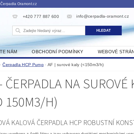
 Čerpadla Oramont.cz
info@cerpadla-oramont.cz
+420 777 887 600
ŠTE NÁM
OBCHODNÍ PODMÍNKY
WEBOVÉ STRÁ
Čerpadla HCP Pump
AF | surové kaly (<150m3/h)
 - ČERPADLA NA SUROVÉ 
D 150M3/H)
NOVÁ KALOVÁ ČERPADLA HCP ROBUSTNÍ KONS
jsou vyrobena z šedé litiny a jsou vybavena dvojitými mechanickými uc