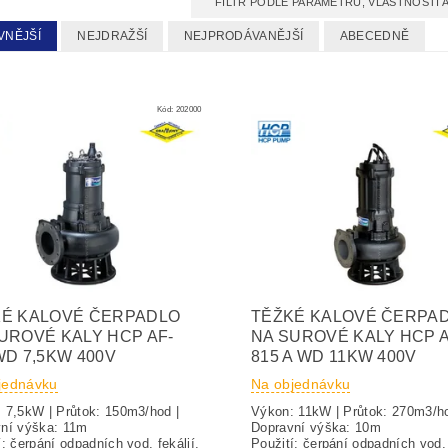
FILTR PODLE PARAMETRŮ, VLASTNOSTÍ
VNĚJŠÍ
NEJDRAŽŠÍ
NEJPRODÁVANĚJŠÍ
ABECEDNĚ
Kód:
202000
KÉ KALOVÉ ČERPADLO
TĚŽKÉ KALOVÉ ČERPA
UROVÉ KALY HCP AF-
NA SUROVÉ KALY HCP A
WD 7,5KW 400V
815 A WD 11KW 400V
jednávku
Na objednávku
 7,5kW | Průtok: 150m3/hod |
Výkon: 11kW | Průtok: 270m3/ho
ravní výška: 11m
Dopravní výška:
í: čerpání odpadních vod, fekálií,
Použití: čerpání odpadních vod, 