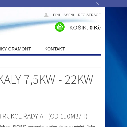
|
PŘIHLÁŠENÍ
REGISTRACE
KOŠÍK:
0 Kč
NKY ORAMONT
KONTAKT
KALY 7,5KW - 22KW
TRUKCE ŘADY AF (OD 150M3/H)
pávkami SiC/SiC mazanými stálou olejovou náplní. Jako