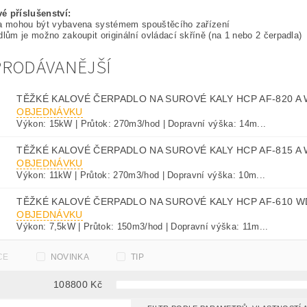
é příslušenství:
la mohou být vybavena systémem spouštěcího zařízení
dlům je možno zakoupit originální ovládací skříně (na 1 nebo 2 čerpadla)
PRODÁVANĚJŠÍ
TĚŽKÉ KALOVÉ ČERPADLO NA SUROVÉ KALY HCP AF-820 A
OBJEDNÁVKU
Výkon: 15kW | Průtok: 270m3/hod | Dopravní výška: 14m...
TĚŽKÉ KALOVÉ ČERPADLO NA SUROVÉ KALY HCP AF-815 A
OBJEDNÁVKU
Výkon: 11kW | Průtok: 270m3/hod | Dopravní výška: 10m...
TĚŽKÉ KALOVÉ ČERPADLO NA SUROVÉ KALY HCP AF-610 W
OBJEDNÁVKU
Výkon: 7,5kW | Průtok: 150m3/hod | Dopravní výška: 11m...
CE
NOVINKA
TIP
108800
Kč