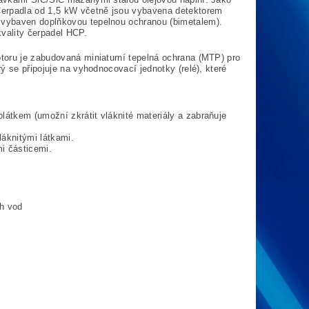
Čerpadla od 1,5 kW včetně jsou vybavena detektorem
 vybaven doplňkovou tepelnou ochranou (bimetalem).
kvality čerpadel HCP.
toru je zabudovaná miniaturní tepelná ochrana (MTP) pro
ý se připojuje na vyhodnocovací jednotky (relé), které
átkem (umožní zkrátit vláknité materiály a zabraňuje
láknitými látkami.
i částicemi.
ch vod