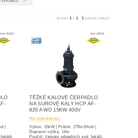
 A VÝROBCŮ
1
1
3
Stránka
z
-
položek celkem
Kód:
202001
Kód:
202002
DLO
TĚŽKÉ KALOVÉ ČERPADLO
F-
NA SUROVÉ KALY HCP AF-
820 A WD 15KW 400V
Na objednávku
d |
Výkon: 15kW | Průtok: 270m3/hod |
 10m
Dopravní výška: 14m
fekálií,
Použití: čerpání odpadních vod, fekálií,