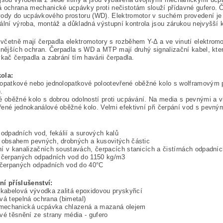
 ochrana mechanické ucpávky proti nečistotám slouží přídavné gufero. 
vody do ucpávkového prostoru (WD). Elektromotor v suchém provedení je
ální výroba, montáž a důkladná výstupní kontrola jsou zárukou nejvyšší 
četně mají čerpadla elektromotory s rozběhem Y-Δ a ve vinutí elektromo
vnějších ochran. Čerpadla s WD a MTP mají druhý signalizační kabel, kter
ykač čerpadla a zabrání tím havárii čerpadla.
ola:
opatkové nebo jednolopatkové polootevřené oběžné kolo s wolframovým pl
.
é oběžné kolo s dobrou odolností proti ucpávání. Na media s pevnými a v
ené jednokanálové oběžné kolo. Velmi efektivní při čerpání vod s pevným
 odpadních vod, fekálií a surových kalů
s obsahem pevných, drobných a kusovitých částic
í v kanalizačních soustavách, čerpacích stanicích a čistírnách odpadní
a čerpaných odpadních vod do 1150 kg/m3
 čerpaných odpadních vod do 40°C
ní příslušenství:
 kabelová vývodka zalitá epoxidovou pryskyřicí
vá tepelná ochrana (bimetal)
á mechanická ucpávka chlazená a mazaná olejem
vé těsnění ze strany média - gufero