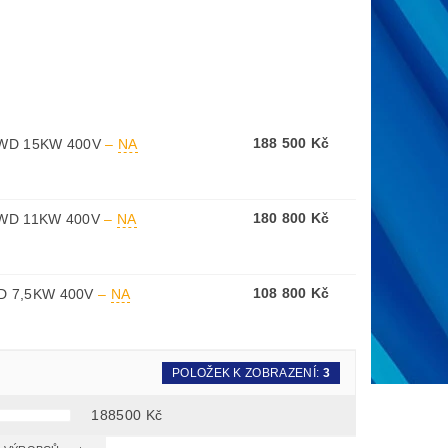
188 500 Kč
 WD 15KW 400V
–
NA
180 800 Kč
 WD 11KW 400V
–
NA
108 800 Kč
D 7,5KW 400V
–
NA
POLOŽEK K ZOBRAZENÍ:
3
188500
Kč