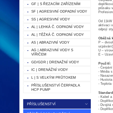
GF | S ŘEZACÍM ZAŘÍZENÍM
doplňková
průsaku 
SF | AGRESIVNÍ ODPADNÍ VODY
Profesion
SS | AGRESIVNÍ VODY
Od 11kW v
aktivaci 
AL | LEHKÁ Č. ODPADNÍ VODY
odpojí st
AL | TĚŽKÁ Č. ODPADNÍ VODY
Oběžná k
AS | ABRAZIVNÍ VODY
P – dvoul
ucpávání)
AG | ABRAZIVNÍ VODY S
U – vírov
VÍŘIČEM
E – Uzavř
GD/GDR | DRENAŽNÍ VODY
Použití:
- Čerpání
IC | DRENÁŽNÍ VODY
- Média 
- Nasazen
L | S VELKÝM PRŮTOKEM
- Hustot
- Teplota
PŘÍSLUŠENSTVÍ ČERPADLA
HCP PUMP
Standard
- Kabel a
- Doplňko
PŘÍSLUŠENSTVÍ
- Dvojit
- Doplňko