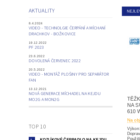
AKTUALITY
NEJLE
8.4.2024
VIDEO - TECHNOLGIE ČERPÁNÍ A MÍCHANÍ
DRACHKOV - BOŽKOVICE
19.12.2022
PF 2023
23.6.2022
DOVOLENÁ ČERVENEC 2022
20.5.2022
VIDEO - MONTÁŽ PLOŠINY PRO SEPARÁTOR
FAN
13.12.2021
NOVÁ GENERACE MÍCHADEL NA KEJDU
TĚŽ
MO2G A MON2G
NA S
610 
Na ob
TOP 10
Výkon:
Dop
Použit
KOZLÍKOVÉ ČERPADLO NA KEJDU