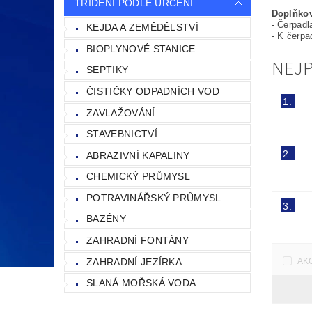
TŘÍDĚNÍ PODLE URČENÍ
Doplňkov
- Čerpad
KEJDA A ZEMĚDĚLSTVÍ
- K čerpa
BIOPLYNOVÉ STANICE
NEJ
SEPTIKY
ČISTIČKY ODPADNÍCH VOD
1.
ZAVLAŽOVÁNÍ
STAVEBNICTVÍ
2.
ABRAZIVNÍ KAPALINY
CHEMICKÝ PRŮMYSL
POTRAVINÁŘSKÝ PRŮMYSL
3.
BAZÉNY
ZAHRADNÍ FONTÁNY
ZAHRADNÍ JEZÍRKA
AK
SLANÁ MOŘSKÁ VODA