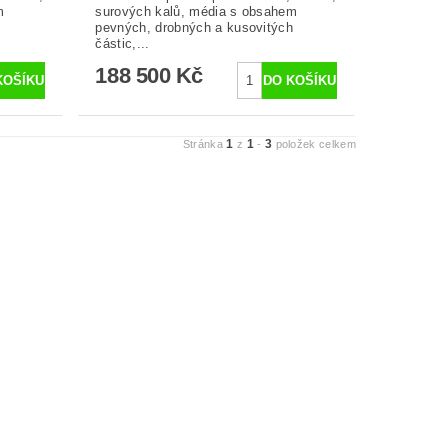
m
surových kalů, média s obsahem
h
pevných, drobných a kusovitých
částic,...
188 500 Kč
1
1
3
Stránka
z
-
položek celkem