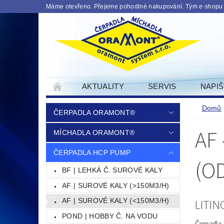
Máme otevřeno. Přejeme pohodlné nakupování. Tým e-shopu
AKTUALITY
SERVIS
NAPI
PODMINKY OCHRANY OSOBNICH UDAJU
Domů
ČERPADLA ORAMONT®
AF
MÍCHADLA ORAMONT®
ČERPADLA HCP PUMP
(O
BF | LEHKÁ Č. SUROVÉ KALY
AF | SUROVÉ KALY (>150M3/H)
AF | SUROVÉ KALY (<150M3/H)
LITI
POND | HOBBY Č. NA VODU
Čerpadla 