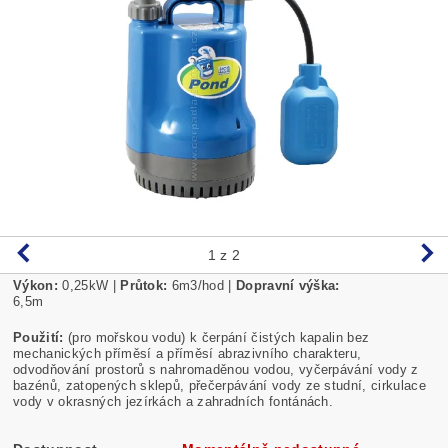
1
z 2
Výkon:
0,25
kW |
Průtok:
6m3/hod |
Dopravní výška:
6,5m
Použití:
(pro mořskou vodu) k čerpání čistých kapalin bez
mechanických příměsí a příměsí abrazivního charakteru,
odvodňování prostorů s nahromaděnou vodou, vyčerpávání vody z
bazénů, zatopených sklepů, přečerpávání vody ze studní, cirkulace
vody v okrasných jezírkách a zahradních fontánách.