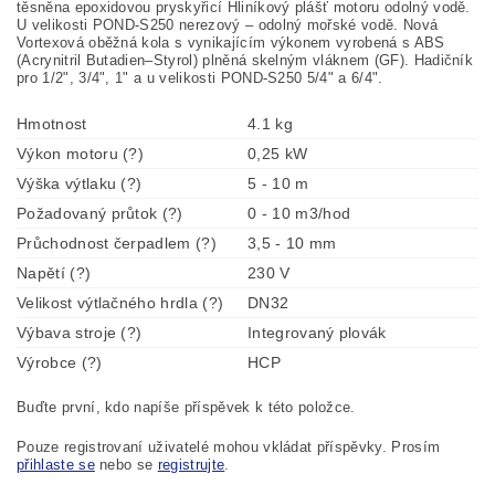
těsněna epoxidovou pryskyřicí Hliníkový plášť motoru odolný vodě.
U velikosti POND-S250 nerezový – odolný mořské vodě. Nová
Vortexová oběžná kola s vynikajícím výkonem vyrobená s ABS
(Acrynitril Butadien–Styrol) plněná skelným vláknem (GF). Hadičník
pro 1/2", 3/4", 1" a u velikosti POND-S250 5/4" a 6/4".
Hmotnost
4.1 kg
Výkon motoru (?)
0,25 kW
Výška výtlaku (?)
5 - 10 m
Požadovaný průtok (?)
0 - 10 m3/hod
Průchodnost čerpadlem (?)
3,5 - 10 mm
Napětí (?)
230 V
Velikost výtlačného hrdla (?)
DN32
Výbava stroje (?)
Integrovaný plovák
Výrobce (?)
HCP
Buďte první, kdo napíše příspěvek k této položce.
Pouze registrovaní uživatelé mohou vkládat příspěvky. Prosím
přihlaste se
nebo se
registrujte
.