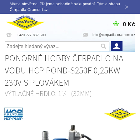
Máme otevřeno. Přejeme pohodlné nakupování. Tým e-shopu
Čerpadla Oramont.cz
0 Kč
info@cerpadla-oramont.cz
+420 777 887 600
PONORNÉ HOBBY ČERPADLO NA
VODU HCP POND-S250F 0,25KW
230V S PLOVÁKEM
VÝTLAČNÉ HRDLO: 1¼" (32MM)