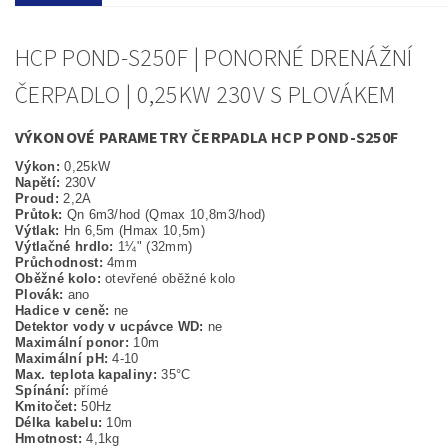
HCP POND-S250F | PONORNÉ DRENÁŽNÍ
ČERPADLO | 0,25KW 230V S PLOVÁKEM
VÝKONOVÉ PARAMETRY ČERPADLA HCP POND-S250F
Výkon:
0,25kW
Napětí:
230V
Proud:
2,2A
Průtok:
Qn 6m3/hod (Qmax 10,8m3/hod)
Výtlak:
Hn 6,5m (Hmax 10,5m)
Výtlačné hrdlo:
1¼" (32mm)
Průchodnost:
4mm
Oběžné kolo:
otevřené oběžné kolo
Plovák:
ano
Hadice v ceně:
ne
Detektor vody v ucpávce WD:
ne
Maximální ponor:
10m
Maximální pH:
4-10
Max. teplota kapaliny:
35°C
Spínání:
přímé
Kmitočet:
50Hz
Délka kabelu:
10m
Hmotnost:
4,1kg