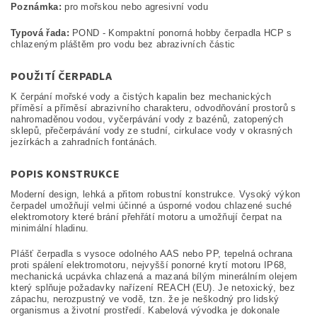
Poznámka:
pro mořskou nebo agresivní vodu
Typová řada:
POND - Kompaktní ponorná hobby čerpadla HCP s
chlazeným pláštěm pro vodu bez abrazivních částic
POUŽITÍ ČERPADLA
K čerpání mořské vody a čistých kapalin bez mechanických
příměsí a příměsí abrazivního charakteru, odvodňování prostorů s
nahromaděnou vodou, vyčerpávání vody z bazénů, zatopených
sklepů, přečerpávání vody ze studní, cirkulace vody v okrasných
jezírkách a zahradních fontánách.
POPIS KONSTRUKCE
Moderní design, lehká a přitom robustní konstrukce. Vysoký výkon
čerpadel umožňují velmi účinné a úsporné vodou chlazené suché
elektromotory které brání přehřátí motoru a umožňují čerpat na
minimální hladinu.
Plášť čerpadla s vysoce odolného AAS nebo PP, tepelná ochrana
proti spálení elektromotoru, nejvyšší ponorné krytí motoru IP68,
mechanická ucpávka chlazená a mazaná bílým minerálním olejem
který splňuje požadavky nařízení REACH (EU). Je netoxický, bez
zápachu, nerozpustný ve vodě, tzn. že je neškodný pro lidský
organismus a životní prostředí. Kabelová vývodka je dokonale