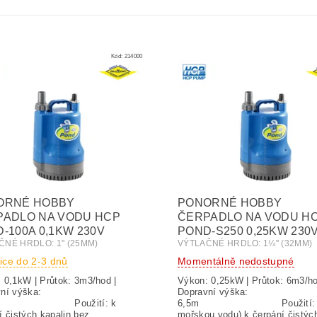
Kód:
214000
ORNÉ HOBBY
PONORNÉ HOBBY
PADLO NA VODU HCP
ČERPADLO NA VODU H
-100A 0,1KW 230V
POND-S250 0,25KW 230
ČNÉ HRDLO: 1" (25MM)
VÝTLAČNÉ HRDLO: 1¼" (32MM)
ice do 2-3 dnů
Momentálně nedostupné
 0,1kW | Průtok: 3m3/hod |
Výkon: 0,25kW | Průtok: 6m3/ho
ní výška:
Dopravní výška:
 Použití: k
6,5m Použití: (pro
í čistých kapalin bez
mořskou vodu) k čerpání čistýc