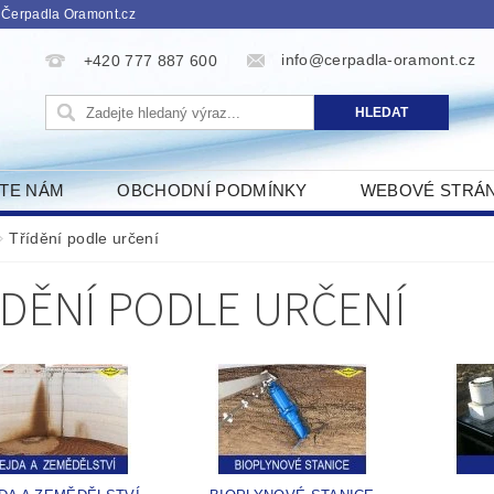
 Čerpadla Oramont.cz
info@cerpadla-oramont.cz
+420 777 887 600
ŠTE NÁM
OBCHODNÍ PODMÍNKY
WEBOVÉ STRÁ
Třídění podle určení
ÍDĚNÍ PODLE URČENÍ