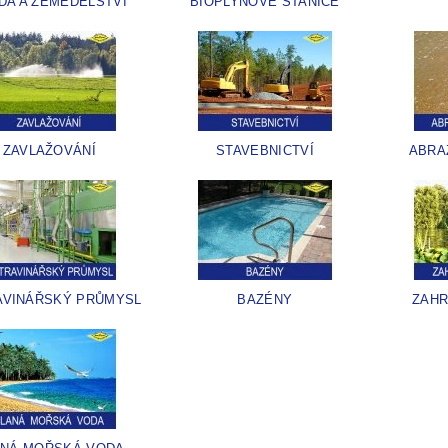
DA A ZEMĚDĚLSTVÍ
BIOPLYNOVÉ STANICE
ZAVLAŽOVÁNÍ
STAVEBNICTVÍ
ABRA
AVINÁŘSKÝ PRŮMYSL
BAZÉNY
ZAHR