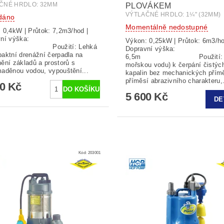
ČNÉ HRDLO: 32MM
PLOVÁKEM
VÝTLAČNÉ HRDLO: 1¼" (32MM)
dáno
Momentálně nedostupné
 0,4kW | Průtok: 7,2m3/hod |
ní výška:
Výkon: 0,25kW | Průtok: 6m3/ho
Použití: Lehká
Dopravní výška:
aktní drenážní čerpadla na
6,5m Použití: (pro
ění základů a prostorů s
mořskou vodu) k čerpání čistýc
aděnou vodou, vypouštění...
kapalin bez mechanických přím
příměsí abrazivního charakteru,.
00 Kč
5 600 Kč
DE
Kód:
203001