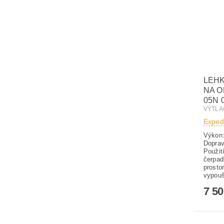
LEH
NA O
05N 
VÝTLA
Exped
Výkon:
Dop
Použit
čerpad
prosto
vypouš
7 5