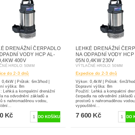
KÉ DRENÁŽNÍ ČERPADLO
LEHKÉ DRENÁŽNÍ ČER
DPADNÍ VODY HCP AL-
NA ODPADNÍ VODY HCP 
0,4KW 400V
05N 0,4KW 230V
ČNÉ HRDLO: 50MM
VÝTLAČNÉ HRDLO: 50MM
ice do 2-3 dnů
Expedice do 2-3 dnů
 0,4kW | Průtok: 6m3/hod |
Výkon: 0,4kW | Průtok: 6m3/hod
ravní výška: 8m
Dopravní výška:
í: Lehká a kompaktní drenážní
Použití: Lehká a kompaktní dre
la na odvodnění základů a
čerpadla na odvodnění základů 
rů s nahromaděnou vodou,
prostorů s nahromaděnou vodou
tění...
vypouštění...
00 Kč
7 600 Kč