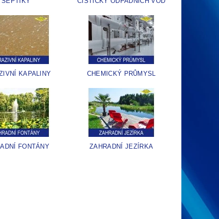
SEPTIKY
ČISTIČKY ODPADNÍCH VOD
ZIVNÍ KAPALINY
CHEMICKÝ PRŮMYSL
ADNÍ FONTÁNY
ZAHRADNÍ JEZÍRKA