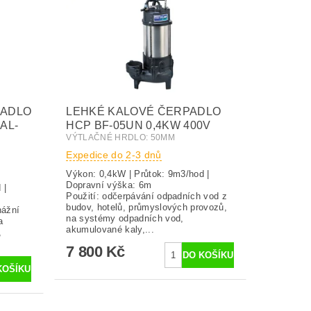
PADLO
LEHKÉ KALOVÉ ČERPADLO
AL-
HCP BF-05UN 0,4KW 400V
VÝTLAČNÉ HRDLO: 50MM
Expedice do 2-3 dnů
Výkon: 0,4kW | Průtok: 9m3/hod |
Dopravní výška: 6m
 |
Použití: odčerpávání odpadních vod z
 8m
budov, hotelů, průmyslových provozů,
nážní
na systémy odpadních vod,
a
akumulované kaly,...
,
7 800 Kč