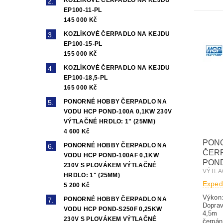
KOZLÍKOVÉ ČERPADLO NA KEJDU
EP100-11-PL
145 000 Kč
KOZLÍKOVÉ ČERPADLO NA KEJDU
EP100-15-PL
155 000 Kč
KOZLÍKOVÉ ČERPADLO NA KEJDU
EP100-18,5-PL
165 000 Kč
PONORNÉ HOBBY ČERPADLO NA
VODU HCP POND-100A 0,1KW 230V
VÝTLAČNÉ HRDLO: 1" (25MM)
4 600 Kč
PON
PONORNÉ HOBBY ČERPADLO NA
ČER
VODU HCP POND-100AF 0,1KW
POND
230V S PLOVÁKEM VÝTLAČNÉ
VÝTLA
HRDLO: 1" (25MM)
Exped
5 200 Kč
Výkon:
PONORNÉ HOBBY ČERPADLO NA
Doprav
VODU HCP POND-S250F 0,25KW
4,5m
230V S PLOVÁKEM VÝTLAČNÉ
čerpán