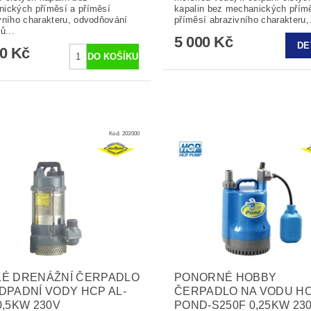
ických příměsí a příměsí
kapalin bez mechanických přím
vního charakteru, odvodňování
příměsí abrazivního charakteru,.
ů...
5 000 Kč
DE
00 Kč
Kód:
203000
KÉ DRENÁŽNÍ ČERPADLO
PONORNÉ HOBBY
DPADNÍ VODY HCP AL-
ČERPADLO NA VODU H
0,5KW 230V
POND-S250F 0,25KW 23