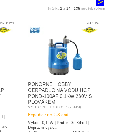
1
14
235
Stránka
z
-
položek celkem
Kód:
214003
Kód:
214001
PONORNÉ HOBBY
CP
ČERPADLO NA VODU HCP
V
POND-100AF 0,1KW 230V S
PLOVÁKEM
VÝTLAČNÉ HRDLO: 1" (25MM)
Expedice do 2-3 dnů
d |
Výkon: 0,1kW | Průtok: 3m3/hod |
Dopravní výška:
h