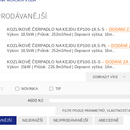
ANÁ MOŘSKÁ VODA
PRODÁVANĚJŠÍ
KOZLÍKOVÉ ČERPADLO NA KEJDU EP100-18,5-S
–
DODÁNÍ ZA
Výkon: 18,5kW | Průtok: 252m3/hod | Dopravní výška: 16m...
KOZLÍKOVÉ ČERPADLO NA KEJDU EP100-18,5-PL
–
DODÁNÍ Z
Výkon: 18,5kW | Průtok: 252m3/hod | Dopravní výška: 16m...
KOZLÍKOVÉ ČERPADLO NA KEJDU EP100-15-S
–
DODÁNÍ ZA 7
Výkon: 15kW | Průtok: 226,8m3/hod | Dopravní výška: 14m...
ZOBRAZIT VÍCE
CE
NOVINKA
TIP
4600
Kč
FILTR PODLE PARAMETRŮ, VLASTNOSTÍ
VNĚJŠÍ
NEJDRAŽŠÍ
NEJPRODÁVANĚJŠÍ
ABECEDNĚ