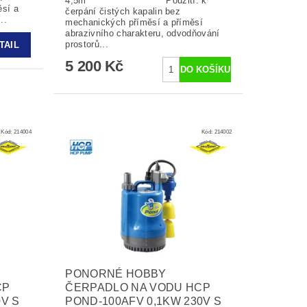
4,5m Použití: k
ěsí a
čerpání čistých kapalin bez
..
mechanických příměsí a příměsí
abrazivního charakteru, odvodňování
prostorů...
TAIL
5 200 Kč
Kód:
214004
Kód:
214002
PONORNÉ HOBBY
CP
ČERPADLO NA VODU HCP
0V S
POND-100AFV 0,1KW 230V S