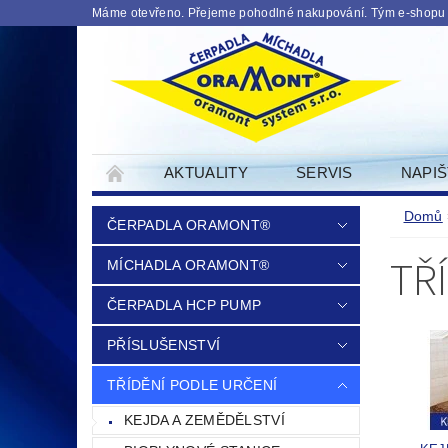
Máme otevřeno. Přejeme pohodlné nakupování. Tým e-shopu
AKTUALITY
SERVIS
NAPI
PODMINKY OCHRANY OSOBNICH UDAJU
Domů
ČERPADLA ORAMONT®
TŘ
MÍCHADLA ORAMONT®
ČERPADLA HCP PUMP
PŘÍSLUŠENSTVÍ
TŘÍDĚNÍ PODLE URČENÍ
KEJDA A ZEMĚDĚLSTVÍ