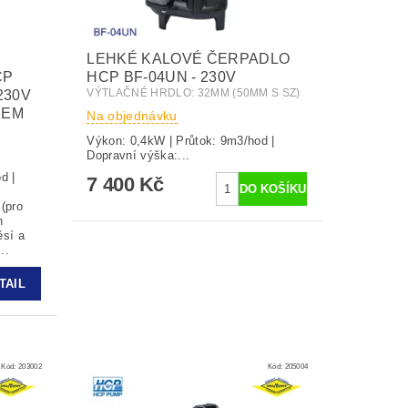
LEHKÉ KALOVÉ ČERPADLO
CP
HCP BF-04UN - 230V
VÝTLAČNÉ HRDLO: 32MM (50MM S SZ)
230V
KEM
Na objednávku
Výkon: 0,4kW | Průtok: 9m3/hod |
Dopravní výška:...
d |
7 400 Kč
h
ěsí a
..
TAIL
Kód:
203002
Kód:
205004