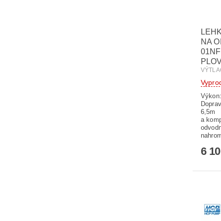
LEH
NA O
01NF
PLO
VÝTLA
Vypro
Výkon:
Doprav
6,5m 
a komp
odvodn
nahrom
6 1