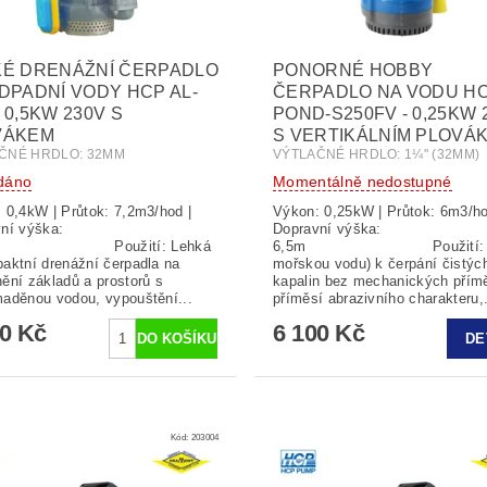
KÉ DRENÁŽNÍ ČERPADLO
PONORNÉ HOBBY
DPADNÍ VODY HCP AL-
ČERPADLO NA VODU H
 0,5KW 230V S
POND-S250FV - 0,25KW 
VÁKEM
S VERTIKÁLNÍM PLOVÁ
ČNÉ HRDLO: 32MM
VÝTLAČNÉ HRDLO: 1¼" (32MM)
dáno
Momentálně nedostupné
 0,4kW | Průtok: 7,2m3/hod |
Výkon: 0,25kW | Průtok: 6m3/ho
ní výška:
Dopravní výška:
Použití: Lehká
6,5m Použití: (pro
aktní drenážní čerpadla na
mořskou vodu) k čerpání čistýc
ění základů a prostorů s
kapalin bez mechanických přím
aděnou vodou, vypouštění...
příměsí abrazivního charakteru,.
00 Kč
6 100 Kč
DE
Kód:
203004