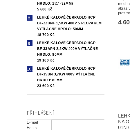
mechan
HRDLO: 1¼" (32MM)
abrazi
5 600 Kč
prostor
LEHKÉ KALOVÉ ČERPADLO HCP
4 6
BF-22UNF 1,5KW 400V S PLOVÁKEM
VÝTLAČNÉ HRDLO: 50MM
18 700 Kč
LEHKÉ KALOVÉ ČERPADLO HCP
BF-33APN 2,2KW 400V VÝTLAČNÉ
HRDLO: 80MM
19 100 Kč
LEHKÉ KALOVÉ ČERPADLO HCP
BF-35UN 3,7KW 400V VÝTLAČNÉ
HRDLO: 80MM
23 600 Kč
PŘIHLÁŠENÍ
LEH
NA O
E-mail
01N 
Heslo