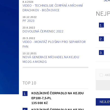
SL
8.4.2024
VIDEO - TECHNOLGIE ČERPÁNÍ A MÍCHANÍ
DRACHKOV - BOŽKOVICE
NEJ
19.12.2022
PF 2023
1.
23.6.2022
DOVOLENÁ ČERVENEC 2022
20.5.2022
2.
VIDEO - MONTÁŽ PLOŠINY PRO SEPARÁTOR
FAN
3.
13.12.2021
NOVÁ GENERACE MÍCHADEL NA KEJDU
MO2G A MON2G
AK
TOP 10
KOZLÍKOVÉ ČERPADLO NA KEJDU
EP100-7,5-PL
NEJLE
135 000 Kč