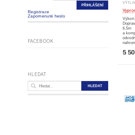
VÝTLA
Vypro
Registrace
Zapomenuté heslo
Výkon:
Doprav
6,5m 
a komp
odvodn
FACEBOOK
nahrom
5 5
HLEDAT