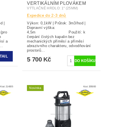
VERTIKÁLNÍM PLOVÁKEM
VÝTLAČNÉ HRDLO: 1" (25MM)
Expedice do 2-3 dnů
d |
Výkon: 0,1kW | Průtok: 3m3/hod |
Dopravní výška:
4,5m Použití: k
h
čerpání čistých kapalin bez
ěsí a
mechanických příměsí a příměsí
..
abrazivního charakteru, odvodňování
prostorů...
TAIL
5 700 Kč
Kód:
214005
Kód:
205000
Novinka