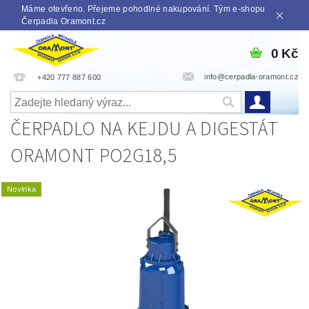
Máme otevřeno. Přejeme pohodlné nakupování. Tým e-shopu
Čerpadla Oramont.cz
0 Kč
info@cerpadla-oramont.cz
+420 777 887 600
ČERPADLO NA KEJDU A DIGESTÁT
ORAMONT PO2G18,5
Novinka