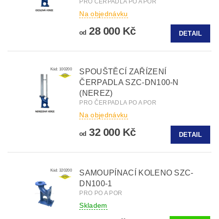
PRO ČERPADLA PO A POR
Na objednávku
28 000 Kč
od
DETAIL
Kód:
100200
SPOUŠTĚCÍ ZAŘÍZENÍ
ČERPADLA SZC-DN100-N
(NEREZ)
PRO ČERPADLA PO A POR
Na objednávku
32 000 Kč
od
DETAIL
Kód:
320200
SAMOUPÍNACÍ KOLENO SZC-
DN100-1
PRO PO A POR
Skladem