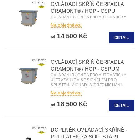
Kód:
105300
OVLÁDACÍ SKŘÍŇ ČERPADLA
ORAMONT® / HCP - OSPU
OVLÁDÁNÍ RUČNĚ NEBO AUTOMATICKY
Na objednávku
14 500 Kč
od
DETAIL
Kód:
105400
OVLÁDACÍ SKŘÍŇ ČERPADLA
ORAMONT® / HCP - OSPUM
OVLÁDÁNÍ RUČNĚ NEBO AUTOMATICKY
ULTRAZVUKEM SE SIGNÁLEM PRO
SPUŠTĚNÍ MÍCHADLA (PŘEDMÍCHÁNÍ)
Na objednávku
18 500 Kč
od
DETAIL
Kód:
105500
DOPLNĚK OVLÁDACÍ SKŘÍNĚ -
PŘÍPLATEK ZA SOFTSTART