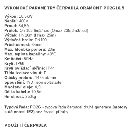
VÝKONOVÉ PARAMETRY ČERPADLA ORAMONT PO2G18,5
Výkon:
18,5kW
Napětí:
400V
Proud:
34,5A
Průtok:
Qn 183,6m3/hod (Qmax 235,8m3/hod)
Výtlak:
Hn 16m (Hmax 25m)
Výtlačné hrdlo:
DN100
Průchodnost:
65mm
Max. hloubka ponoru:
20m
Max. teplota kapaliny:
40°C
Kmitočet:
50Hz
Krytí:
IP68
Krytí ovládací skříně:
IP44
Třída izolace vinutí:
F
Otáčky motoru:
1475 ot/min
Spouštění:
Y/D nebo softstartér
Množství oleje:
4,5l
Délka kabelu:
10,5m
Hmotnost:
253kg
Typová řada:
PO2G - typová řada čerpadel druhé generace
(motory
s účinností IE2)
bez řezací příruby
POUŽITÍ ČERPADLA