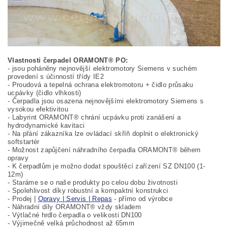
Vlastnosti čerpadel ORAMONT® PO:
- jsou poháněny nejnovější elektromotory Siemens v suchém
provedení s účinností třídy IE2
- Proudová a tepelná ochrana elektromotoru + čidlo průsaku
ucpávky (čidlo vlhkosti)
- Čerpadla jsou osazena nejnovějšími elektromotory Siemens s
vysokou efektivitou
- Labyrint ORAMONT® chrání ucpávku proti zanášení a
hydrodynamické kavitaci
- Na přání zákazníka lze ovládací skříň doplnit o elektronický
softstartér
- Možnost zapůjčení náhradního čerpadla ORAMONT® během
opravy
- K čerpadlům je možno dodat spouštěcí zařízení SZ DN100 (1-
12m)
- Staráme se o naše produkty po celou dobu životnosti
- Spolehlivost díky robustní a kompaktní konstrukci
- Prodej |
Opravy | Servis | Repas
- přímo od výrobce
- Náhradní díly ORAMONT® vždy skladem
- Výtlačné hrdlo čerpadla o velikosti DN100
- Výjimečně velká průchodnost až 65mm