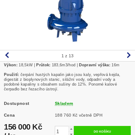
1
z 13
Výkon:
18,5kW |
Průtok:
183,6m3/hod |
Dopravní výška:
16m
Použití:
čerpání hustých kapalin jako jsou kaly, vepřová kejda,
digestát z bioplynových stanic, silážní vody, odpadní vody a
podobné kapaliny s obsahem sušiny do 12%. Ponorné kalové
čerpadlo bez řezacího ústrojí.
Dostupnost
Skladem
Cena
188 760 Kč včetně DPH
156 000 Kč