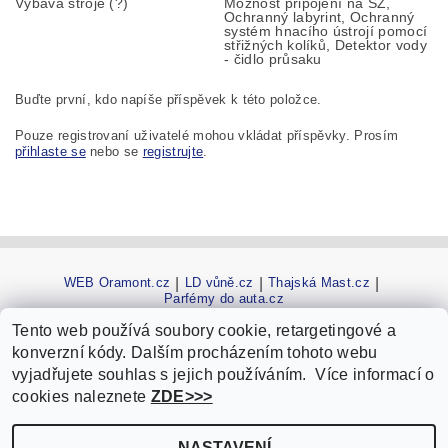
Výbava stroje (?)
Možnost připojení na SZ,
Ochranný labyrint, Ochranný
systém hnacího ústrojí pomocí
střižných kolíků, Detektor vody
- čidlo průsaku
Buďte první, kdo napíše příspěvek k této položce.
Pouze registrovaní uživatelé mohou vkládat příspěvky. Prosím
přihlaste se
nebo se
registrujte
.
WEB Oramont.cz
|
LD vůně.cz
|
Thajská Mast.cz
|
Parfémy do auta.cz
Tento web používá soubory cookie, retargetingové a
konverzní kódy. Dalším procházením tohoto webu
vyjadřujete souhlas s jejich používáním. Více informací o
cookies naleznete
ZDE>>>
Upravit
2026 ©
Čerpadla a míchadla ORAMONT - E-shop
, všechna práva vyhrazena
NASTAVENÍ