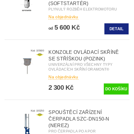
(SOFTSTARTÉR)
PLYNULÝ ROZBĚH ELEKTROMOTORU
Na objednávku
5 600 Kč
od
DETAIL
Kód:
105600
KONZOLE OVLÁDACÍ SKŘÍNĚ
SE STŘÍŠKOU (POZINK)
UNIVERZÁLNÍ PRO VŠECHNY TYPY
OVLÁDACÍCH SKŘÍNÍ ORAMONT®
Na objednávku
2 300 Kč
Kód:
100250
SPOUŠTĚCÍ ZAŘÍZENÍ
ČERPADLA SZC-DN150-N
(NEREZ)
PRO ČERPADLA PO A POR