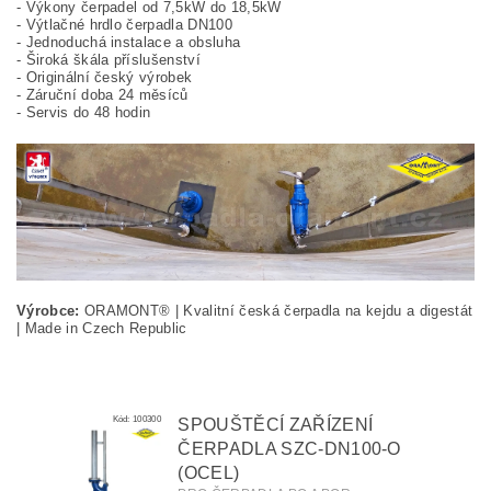
- Výkony čerpadel od 7,5kW do 18,5kW
- Výtlačné hrdlo čerpadla DN100
- Jednoduchá instalace a obsluha
- Široká škála příslušenství
- Originální český výrobek
- Záruční doba 24 měsíců
- Servis do 48 hodin
Výrobce:
ORAMONT® | Kvalitní česká čerpadla na kejdu a digestát
| Made in Czech Republic
Kód:
100300
SPOUŠTĚCÍ ZAŘÍZENÍ
ČERPADLA SZC-DN100-O
(OCEL)