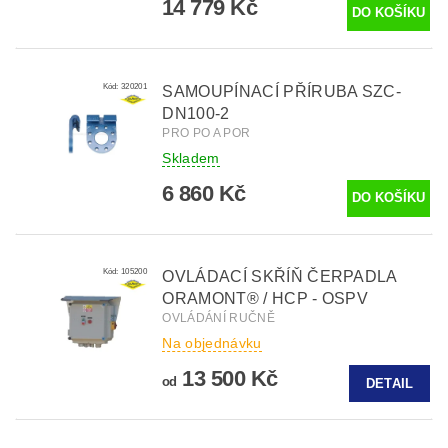
14 779 Kč
Kód:
320201
SAMOUPÍNACÍ PŘÍRUBA SZC-
DN100-2
PRO PO A POR
Skladem
6 860 Kč
Kód:
105200
OVLÁDACÍ SKŘÍŇ ČERPADLA
ORAMONT® / HCP - OSPV
OVLÁDÁNÍ RUČNĚ
Na objednávku
13 500 Kč
od
DETAIL