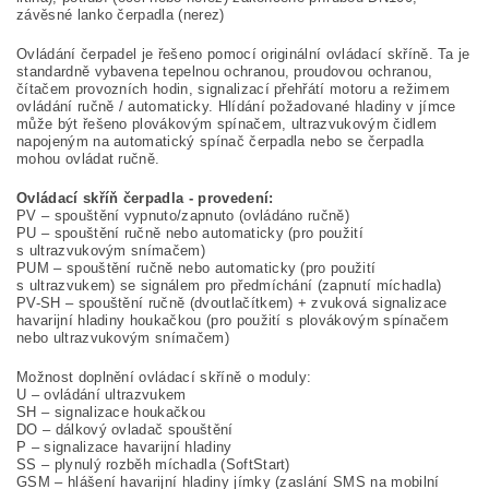
závěsné lanko čerpadla (nerez)
Ovládání čerpadel je řešeno pomocí originální ovládací skříně. Ta je
standardně vybavena tepelnou ochranou, proudovou ochranou,
čítačem provozních hodin, signalizací přehřátí motoru a režimem
ovládání ručně / automaticky. Hlídání požadované hladiny v jímce
může být řešeno plovákovým spínačem, ultrazvukovým čidlem
napojeným na automatický spínač čerpadla nebo se čerpadla
mohou ovládat ručně.
Ovládací skříň čerpadla - provedení:
PV – spouštění vypnuto/zapnuto (ovládáno ručně)
PU – spouštění ručně nebo automaticky (pro použití
s ultrazvukovým snímačem)
PUM – spouštění ručně nebo automaticky (pro použití
s ultrazvukem) se signálem pro předmíchání (zapnutí míchadla)
PV-SH – spouštění ručně (dvoutlačítkem) + zvuková signalizace
havarijní hladiny houkačkou (pro použití s plovákovým spínačem
nebo ultrazvukovým snímačem)
Možnost doplnění ovládací skříně o moduly:
U – ovládání ultrazvukem
SH – signalizace houkačkou
DO – dálkový ovladač spouštění
P – signalizace havarijní hladiny
SS – plynulý rozběh míchadla (SoftStart)
GSM – hlášení havarijní hladiny jímky (zaslání SMS na mobilní