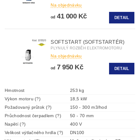
Na objednávku
41 000 Kč
od
DETAIL
Kód:
105520
SOFTSTART (SOFTSTARTÉR)
PLYNULÝ ROZBĚH ELEKTROMOTORU
Na objednávku
7 950 Kč
od
DETAIL
Hmotnost
253 kg
Výkon motoru (?)
18,5 kW
Požadovaný průtok (?)
150 - 300 m3/hod
Průchodnost čerpadlem (?)
50 - 70 mm
Napětí (?)
400 V
Velikost výtlačného hrdla (?)
DN100