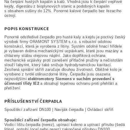
Na čerpání hustých kapalin a kalů. Vhodná jsou k čerpání vepřové
kejdy, digestátu z bioplynových stanic a podobných kapalin
s obsahem sušiny do 12%. Ponorné kalové čerpadlo bez řezacího
ústrojí.
POPIS KONSTRUKCE
Ponorné odstředivé čerpadlo pro husté kaly a kejdu je poctivý český
výrobek firmy ORAMONT SYSTEM s.r.o. s robustní odolnou
konstrukcí, která je vyrobena z litiny. Systém odolné hnací hřídele
je vybaven dvěma mechanickými ucpávkami, které jsou mazány a
chlazeny stálou olejovou náplní. Jako doplňková ochrana
mechanické ucpávky proti zanešení přítlačné pružiny a nečistotám
slouží labyrint, který také snižuje hydrodynamickou kavitaci.
Zesílená spirální skříň zaručuje dlouhou životnost. Oběžné kolo je
vyrobeno z tvrdé otěruvzdorné litiny. Čerpadla jsou osazena
nejnovějšími
elektromotory Siemens v suchém provedení s
účinností třídy IE2
a obsahují tepelnou ochranu proti přehřátí a
přetížení.
PŘÍSLUŠENSTVÍ ČERPADLA
Spouštěcí zařízení DN100 | Naviják čerpadla | Ovládací skříň
Spouštěcí zařízení čerpadla obsahuje:
Vodící lištu čerpadla (nerez), upínací koleno a upínací přírubu (šedá
litina), potrubí (ocel nebo nerez) zakončené přírubou DN100,