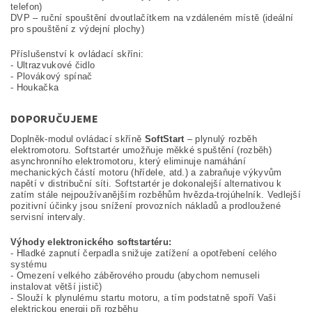
telefon)
DVP – ruční spouštění dvoutlačítkem na vzdáleném místě (ideální
pro spouštění z výdejní plochy)
Příslušenství k ovládací skříni:
- Ultrazvukové čidlo
- Plovákový spínač
- Houkačka
DOPORUČUJEME
Doplněk-modul ovládací skříně
SoftStart
– plynulý rozběh
elektromotoru. Softstartér umožňuje měkké spuštění (rozběh)
asynchronního elektromotoru, který eliminuje namáhání
mechanických částí motoru (hřídele, atd.) a zabraňuje výkyvům
napětí v distribuční síti. Softstartér je dokonalejší alternativou k
zatím stále nejpoužívanějším rozběhům hvězda-trojúhelník. Vedlejší
pozitivní účinky jsou snížení provozních nákladů a prodloužené
servisní intervaly.
Výhody elektronického softstartéru:
- Hladké zapnutí čerpadla snižuje zatížení a opotřebení celého
systému
- Omezení velkého záběrového proudu (abychom nemuseli
instalovat větší jistič)
- Slouží k plynulému startu motoru, a tím podstatně spoří Vaši
elektrickou energii při rozběhu