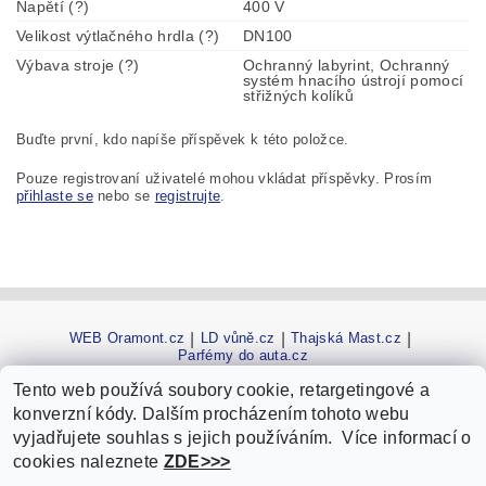
Napětí (?)
400 V
Velikost výtlačného hrdla (?)
DN100
Výbava stroje (?)
Ochranný labyrint, Ochranný
systém hnacího ústrojí pomocí
střižných kolíků
Buďte první, kdo napíše příspěvek k této položce.
Pouze registrovaní uživatelé mohou vkládat příspěvky. Prosím
přihlaste se
nebo se
registrujte
.
WEB Oramont.cz
|
LD vůně.cz
|
Thajská Mast.cz
|
Parfémy do auta.cz
Tento web používá soubory cookie, retargetingové a
konverzní kódy. Dalším procházením tohoto webu
vyjadřujete souhlas s jejich používáním. Více informací o
cookies naleznete
ZDE>>>