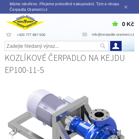
Máme otevřeno. Přejeme pohodlné nakupování. Tým e-shopu
Čerpadla Oramont.cz
0 Kč
info@cerpadla-oramont.cz
+420 777 887 600
KOZLÍKOVÉ ČERPADLO NA KEJDU
EP100-11-S