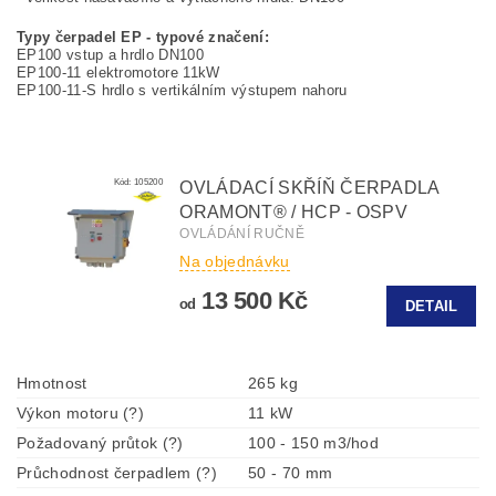
Typy čerpadel EP - typové značení:
EP100 vstup a hrdlo DN100
EP100-11 elektromotore 11kW
EP100-11-S hrdlo s vertikálním výstupem nahoru
Kód:
105200
OVLÁDACÍ SKŘÍŇ ČERPADLA
ORAMONT® / HCP - OSPV
OVLÁDÁNÍ RUČNĚ
Na objednávku
13 500 Kč
od
DETAIL
Hmotnost
265 kg
Výkon motoru (?)
11 kW
Požadovaný průtok (?)
100 - 150 m3/hod
Průchodnost čerpadlem (?)
50 - 70 mm