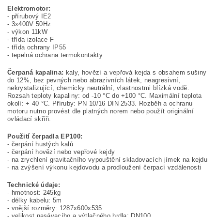
Elektromotor:
- přírubový IE2
- 3x400V 50Hz
- výkon 11kW
- třída izolace F
- třída ochrany IP55
- tepelná ochrana termokontakty
Čerpaná kapalina:
kaly, hovězí a vepřová kejda s obsahem sušiny
do 12%, bez pevných nebo abrazivních látek, neagresivní,
nekrystalizující, chemicky neutrální, vlastnostmi blízká vodě.
Rozsah teploty kapaliny: od -10 °C do +100 °C. Maximální teplota
okolí: + 40 °C. Příruby: PN 10/16 DIN 2533. Rozběh a ochranu
motoru nutno provést dle platných norem nebo použít originální
ovládací skříň.
Použití čerpadla EP100:
- čerpání hustých kalů
- čerpání hovězí nebo vepřové kejdy
- na zrychlení gravitačního vypouštění skladovacích jímek na kejdu
- na zvýšení výkonu kejdovodu a prodloužení čerpací vzdálenosti
Technické údaje:
- hmotnost: 245kg
- délky kabelu: 5m
- vnější rozměry: 1287x600x535
- velikost nasávacího a výtlačného hrdla: DN100