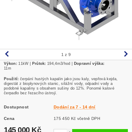
1
z 9
Výkon:
11
kW
|
Průtok:
194,4m3/hod
|
Dopravní výška:
11m
Použití:
čerpání hustých kapalin jako jsou kaly, vepřová kejda,
digestát z bioplynových stanic, silážní vody, odpadní vody a
podobné kapaliny s obsahem sušiny do 12%. Ponorné kalové
čerpadlo bez řezacího ústrojí.
Dostupnost
Dodání za 7 - 14 dní
Cena
175 450 Kč včetně DPH
145 000 Kč