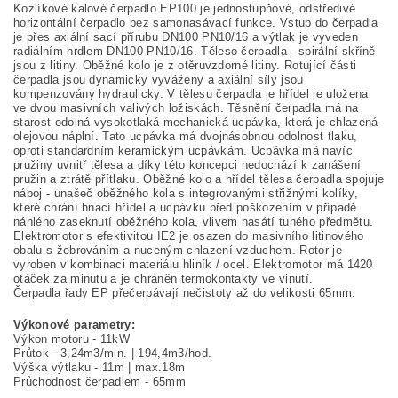
Kozlíkové kalové čerpadlo EP100 je jednostupňové, odstředivé
horizontální čerpadlo bez samonasávací funkce. Vstup do čerpadla
je přes axiální sací přírubu DN100 PN10/16 a výtlak je vyveden
radiálním hrdlem DN100 PN10/16. Těleso čerpadla - spirální skříně
jsou z litiny. Oběžné kolo je z otěruvzdorné litiny. Rotující části
čerpadla jsou dynamicky vyváženy a axiální síly jsou
kompenzovány hydraulicky. V tělesu čerpadla je hřídel je uložena
ve dvou masivních valivých ložiskách. Těsnění čerpadla má na
starost odolná vysokotlaká mechanická ucpávka, která je chlazená
olejovou náplní. Tato ucpávka má dvojnásobnou odolnost tlaku,
oproti standardním keramickým ucpávkám. Ucpávka má navíc
pružiny uvnitř tělesa a díky této koncepci nedochází k zanášení
pružin a ztrátě přítlaku. Oběžné kolo a hřídel tělesa čerpadla spojuje
náboj - unašeč oběžného kola s integrovanými střižnými kolíky,
které chrání hnací hřídel a ucpávku před poškozením v případě
náhlého zaseknutí oběžného kola, vlivem nasátí tuhého předmětu.
Elektromotor s efektivitou IE2 je osazen do masivního litinového
obalu s žebrováním a nuceným chlazení vzduchem. Rotor je
vyroben v kombinaci materiálu hliník / ocel. Elektromotor má 1420
otáček za minutu a je chráněn termokontakty ve vinutí.
Čerpadla řady EP přečerpávají nečistoty až do velikosti 65mm.
Výkonové parametry:
Výkon motoru - 11kW
Průtok - 3,24m3/min. | 194,4m3/hod.
Výška výtlaku - 11m | max.18m
Průchodnost čerpadlem - 65mm