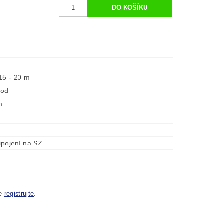
15 - 20 m
hod
m
ipojení na SZ
se
registrujte
.