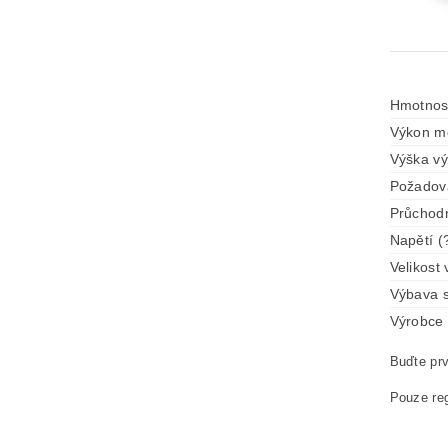
Hmotnos
Výkon mo
Výška vý
Požadova
Průchodn
Napětí (
Velikost 
Výbava s
Výrobce 
Buďte prv
Pouze reg