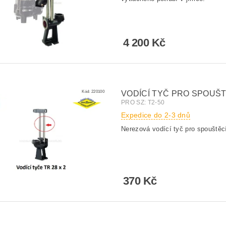
4 200 Kč
Kód:
220100
VODÍCÍ TYČ PRO SPOUŠTĚ
PRO SZ: T2-50
Expedice do 2-3 dnů
Nerezová vodící tyč pro spouštěc
370 Kč