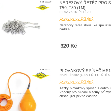
Kód:
220200
NEREZOVÝ ŘETĚZ PRO SPO
T50, T80 (1M)
CENA ZA 1M ŘETĚZU
Expedice do 2-3 dnů
Nerezový řetěz slouží ke spouště
nádrže.
320 Kč
Kód:
220302
PLOVÁKOVÝ SPÍNAČ MS1
NAPĚTÍ 230V (400V PŘI POUŽITÍ 
Expedice do 2-3 dnů
Těžký plovákový spínač s dobrou
Vhodný pro hlídání hladiny průmy
obsahující pevné částice.