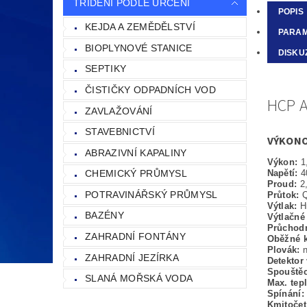
TŘÍDĚNÍ PODLE URČENÍ
POPIS
KEJDA A ZEMĚDĚLSTVÍ
PARA
BIOPLYNOVÉ STANICE
DISKU
SEPTIKY
ČISTIČKY ODPADNÍCH VOD
HCP A
ZAVLAŽOVÁNÍ
STAVEBNICTVÍ
VÝKONO
ABRAZIVNÍ KAPALINY
Výkon:
1
CHEMICKÝ PRŮMYSL
Napětí:
4
Proud:
2
POTRAVINÁŘSKÝ PRŮMYSL
Průtok:
Q
Výtlak:
H
BAZÉNY
Výtlačné
Průchod
ZAHRADNÍ FONTÁNY
Oběžné k
Plovák:
ZAHRADNÍ JEZÍRKA
Detektor
Spouštěc
SLANÁ MOŘSKÁ VODA
Max. tep
Spínání
Kmitoče