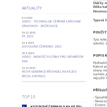
Otáčky 
Délka ka
AKTUALITY
Hmotnos
8.4.2024
Typová ř
VIDEO - TECHNOLGIE ČERPÁNÍ A MÍCHANÍ
DRACHKOV - BOŽKOVICE
POUŽIT
19.12.2022
PF 2023
Tyto leh
23.6.2022
rybníků, 
DOVOLENÁ ČERVENEC 2022
20.5.2022
POPIS 
VIDEO - MONTÁŽ PLOŠINY PRO SEPARÁTOR
FAN
Hydraulic
Kalová p
13.12.2021
strany mé
NOVÁ GENERACE MÍCHADEL NA KEJDU
suchém pr
MO2G A MON2G
nejvyšší 
PŘÍSLU
TOP 10
- Spouště
- Nerezov
- Externí
KOZLÍKOVÉ ČERPADLO NA KEJDU