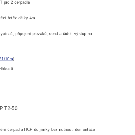
 pro 2 čerpadla
těcí řetěz délky 4m.
ypínač, připojení plováků, sond a čidel, výstup na
S1/10m
)
vlhkostí
P T2-50
tění čerpadla HCP do jímky bez nutnosti demontáže