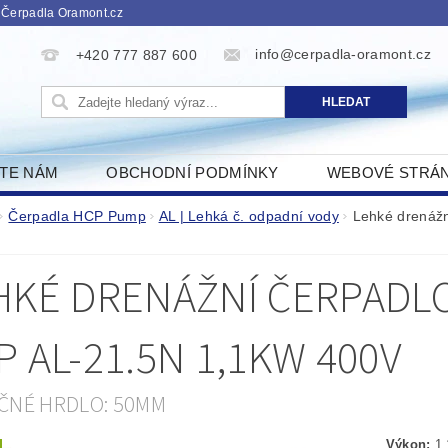
 Čerpadla Oramont.cz
info@cerpadla-oramont.cz
+420 777 887 600
ŠTE NÁM
OBCHODNÍ PODMÍNKY
WEBOVÉ STRÁ
Čerpadla HCP Pump
AL | Lehká č. odpadní vody
Lehké drenáž
HKÉ DRENÁŽNÍ ČERPADLO
P AL-21.5N 1,1KW 400V
ČNÉ HRDLO: 50MM
Výkon:
1