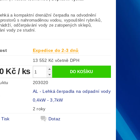
5m
ehká a kompaktní drenážní čerpadla na odvodnění
 prostorů s nahromaděnou vodou, vypouštění rybníků,
nádrží, odčerpávání vody ze zatopených sklepů,
ání vody ze studní.
ost
Expedice do 2-3 dnů
13 552 Kč včetně DPH
00 Kč
/ ks
uktu
203020
AL - Lehká čerpadla na odpadní vody
e
0,4kW - 3,7kW
2 roky
Tisk
Dotaz