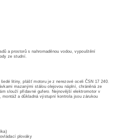
ladů a prostorů s nahromaděnou vodou, vypouštění
ody ze studní.
šedé litiny, plášť motoru je z nerezové oceli ČSN 17 240.
vkami mazanými stálou olejovou náplní, chráněná ze
m slouží přídavné gufero. Nejnovější elektromotor v
, montáž a důkladná výstupní kontrola jsou zárukou
íka)
 ovládací plováky