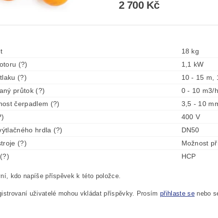
2 700 Kč
t
18 kg
toru (?)
1,1 kW
tlaku (?)
10 - 15 m, 
ný průtok (?)
0 - 10 m3/
ost čerpadlem (?)
3,5 - 10 m
?)
400 V
výtlačného hrdla (?)
DN50
troje (?)
Možnost př
(?)
HCP
ní, kdo napíše příspěvek k této položce.
istrovaní uživatelé mohou vkládat příspěvky. Prosím
přihlaste se
nebo 