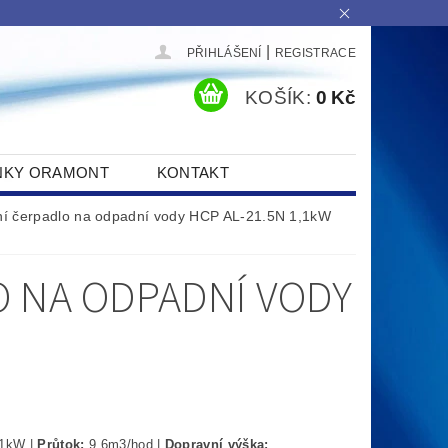
|
PŘIHLÁŠENÍ
REGISTRACE
KOŠÍK:
0 Kč
NKY ORAMONT
KONTAKT
ní čerpadlo na odpadní vody HCP AL-21.5N 1,1kW
 NA ODPADNÍ VODY
,1kW |
Průtok:
9,6m3/hod |
Dopravní výška: