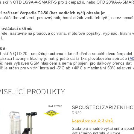
cí skříň QTD 10/9A-A-SMART-S pro 1 čerpadlo, nebo QTD 20/9A-A-SMART
í zařízení čerpadla T2-50 (bez vodících tyčí) obsahuje:
ouštěcího zařízení, posuvný hák, horní držák vodících tyčí, nerez spouš
 ovládací skříně:
relé, nastavitelná proudová ochrana, motorové pojistky, vypínač, hlavní v
i.
KA:
í skříň QTD 20 - umožňuje automatické střídání a souběh dvou čerpadel
nalizaci havarijní hladiny je nutný ještě další 1ks plovákového spínače (
M
ěč není vybaven GSM hlásičem a nemá připojení pro dálkový přenos dat
č je určen pro vnitřní instalaci -5°C až +40°C s maximální 50% relativní 
ISEJÍCÍ PRODUKTY
Kód:
220000
SPOUŠTĚCÍ ZAŘÍZENÍ HC
DN50
Expedice do 2-3 dnů
Sada pro snadné vytažení a spuš
výtlačného potrubí v jímce.