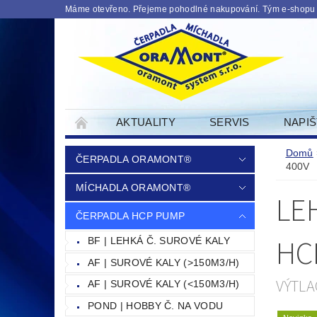
Máme otevřeno. Přejeme pohodlné nakupování. Tým e-shopu
AKTUALITY
SERVIS
NAPI
PODMINKY OCHRANY OSOBNICH UDAJU
Domů
ČERPADLA ORAMONT®
400V
MÍCHADLA ORAMONT®
LE
ČERPADLA HCP PUMP
HC
BF | LEHKÁ Č. SUROVÉ KALY
AF | SUROVÉ KALY (>150M3/H)
VÝTLA
AF | SUROVÉ KALY (<150M3/H)
POND | HOBBY Č. NA VODU