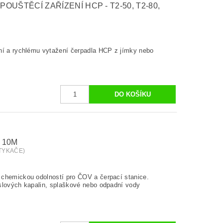
UŠTĚCÍ ZAŘÍZENÍ HCP - T2-50, T2-80,
ní a rychlému vytažení čerpadla HCP z jímky nebo
 10M
STYKAČE)
 chemickou odolností pro ČOV a čerpací stanice.
slových kapalin, splaškové nebo odpadní vody