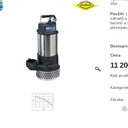
1
Použití:
L
základů a
bazénů a 
přečerpáv
Dostupn
Cena
11 2
Kód prod
Kategori
Záruka