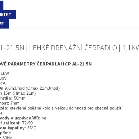
METRY
ZE
L-21.5N | LEHKÉ DRENÁŽNÍ ČERPADLO | 1,1K
VÉ PARAMETRY ČERPADLA HCP AL-21.5N
,1kW
00V
,4A
n 9,6m3/hod (Qmax 21m3/hod)
n 15m (Hmax 21m)
 hrdlo:
50mm
nost:
7mm
olo:
otevřené oběžné kolo s velkou účinností pro obecné použití
ne
 vody v ucpávce WD:
ne
í zařízení:
T2-50
lota kapaliny:
35°C
:
přímé
t:
50Hz