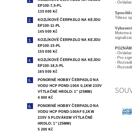
- Ovláda
EP100-7,5-PL
135 000 Kč
Spouštěc
Těleso sp
KOZLÍKOVÉ ČERPADLO NA KEJDU
EP100-11-PL
Vybavení
145 000 Kč
Motorová 
signalizac
KOZLÍKOVÉ ČERPADLO NA KEJDU
EP100-15-PL
POZNÁM
155 000 Kč
- Ovládac
- Pro sig
KOZLÍKOVÉ ČERPADLO NA KEJDU
- Rozvad
EP100-18,5-PL
- Rozvadě
165 000 Kč
PONORNÉ HOBBY ČERPADLO NA
VODU HCP POND-100A 0,1KW 230V
SOUV
VÝTLAČNÉ HRDLO: 1" (25MM)
4 600 Kč
PONORNÉ HOBBY ČERPADLO NA
VODU HCP POND-100AF 0,1KW
230V S PLOVÁKEM VÝTLAČNÉ
HRDLO: 1" (25MM)
5 200 Kč