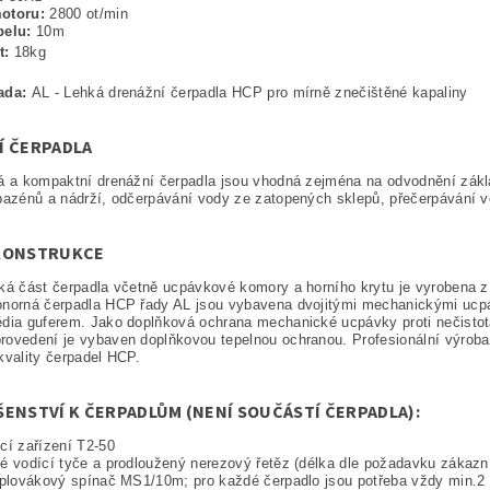
motoru:
2800 ot/min
belu:
10m
t:
18kg
ada:
AL - Lehká drenážní čerpadla HCP pro mírně znečištěné kapaliny
Í ČERPADLA
ká a kompaktní drenážní čerpadla jsou vhodná zejména na odvodnění zák
bazénů a nádrží, odčerpávání vody ze zatopených sklepů, přečerpávání v
KONSTRUKCE
ká část čerpadla včetně ucpávkové komory a horního krytu je vyrobena z 
onorná čerpadla HCP řady AL jsou vybavena dvojitými mechanickými ucpá
dia guferem. Jako doplňková ochrana mechanické ucpávky proti nečistotá
ovedení je vybaven doplňkovou tepelnou ochranou. Profesionální výroba
kvality čerpadel HCP.
ŠENSTVÍ K ČERPADLŮM (NENÍ SOUČÁSTÍ ČERPADLA):
cí zařízení T2-50
é vodící tyče a prodloužený nerezový řetěz (délka dle požadavku zákazn
 plovákový spínač MS1/10m; pro každé čerpadlo jsou potřeba vždy min.2