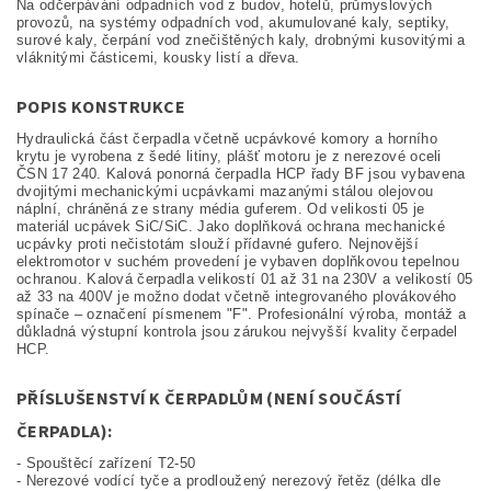
Na odčerpávání odpadních vod z budov, hotelů, průmyslových
provozů, na systémy odpadních vod, akumulované kaly, septiky,
surové kaly, čerpání vod znečištěných kaly, drobnými kusovitými a
vláknitými částicemi, kousky listí a dřeva.
POPIS KONSTRUKCE
Hydraulická část čerpadla včetně ucpávkové komory a horního
krytu je vyrobena z šedé litiny, plášť motoru je z nerezové oceli
ČSN 17 240. Kalová ponorná čerpadla HCP řady BF jsou vybavena
dvojitými mechanickými ucpávkami mazanými stálou olejovou
náplní, chráněná ze strany média guferem. Od velikosti 05 je
materiál ucpávek SiC/SiC. Jako doplňková ochrana mechanické
ucpávky proti nečistotám slouží přídavné gufero. Nejnovější
elektromotor v suchém provedení je vybaven doplňkovou tepelnou
ochranou. Kalová čerpadla velikostí 01 až 31 na 230V a velikostí 05
až 33 na 400V je možno dodat včetně integrovaného plovákového
spínače – označení písmenem "F". Profesionální výroba, montáž a
důkladná výstupní kontrola jsou zárukou nejvyšší kvality čerpadel
HCP.
PŘÍSLUŠENSTVÍ K ČERPADLŮM (NENÍ SOUČÁSTÍ
ČERPADLA):
- Spouštěcí zařízení T2-50
- Nerezové vodící tyče a prodloužený nerezový řetěz (délka dle