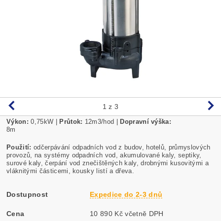
1
z 3
Výkon:
0,75kW |
Průtok:
12m3/hod |
Dopravní výška:
8m
Použití:
odčerpávání odpadních vod z budov, hotelů, průmyslových
provozů, na systémy odpadních vod, akumulované kaly, septiky,
surové kaly, čerpání vod znečištěných kaly, drobnými kusovitými a
vláknitými částicemi, kousky listí a dřeva.
Dostupnost
Expedice do 2-3 dnů
Cena
10 890 Kč včetně DPH