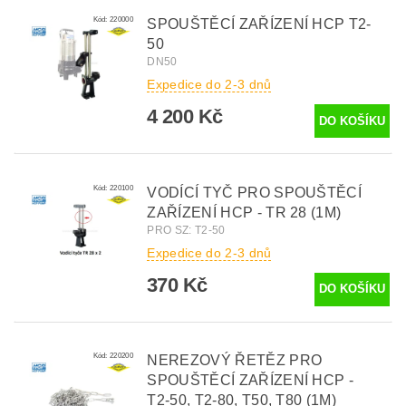
Kód:
220000
SPOUŠTĚCÍ ZAŘÍZENÍ HCP T2-
50
DN50
Expedice do 2-3 dnů
4 200 Kč
Kód:
220100
VODÍCÍ TYČ PRO SPOUŠTĚCÍ
ZAŘÍZENÍ HCP - TR 28 (1M)
PRO SZ: T2-50
Expedice do 2-3 dnů
370 Kč
Kód:
220200
NEREZOVÝ ŘETĚZ PRO
SPOUŠTĚCÍ ZAŘÍZENÍ HCP -
T2-50, T2-80, T50, T80 (1M)