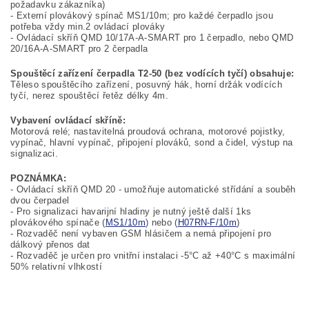
požadavku zákazníka)
- Externí plovákový spínač MS1/10m; pro každé čerpadlo jsou
potřeba vždy min.2 ovládací plováky
- Ovládací skříň QMD 10/17A-A-SMART pro 1 čerpadlo, nebo QMD
20/16A-A-SMART pro 2 čerpadla
Spouštěcí zařízení čerpadla T2-50 (bez vodících tyčí) obsahuje:
Těleso spouštěcího zařízení, posuvný hák, horní držák vodících
tyčí, nerez spouštěcí řetěz délky 4m.
Vybavení ovládací skříně:
Motorová relé; nastavitelná proudová ochrana, motorové pojistky,
vypínač, hlavní vypínač, připojení plováků, sond a čidel, výstup na
signalizaci.
POZNÁMKA:
- Ovládací skříň QMD 20 - umožňuje automatické střídání a souběh
dvou čerpadel
- Pro signalizaci havarijní hladiny je nutný ještě další 1ks
plovákového spínače (
MS1/10m
) nebo (
H07RN-F/10m
)
- Rozvaděč není vybaven GSM hlásičem a nemá připojení pro
dálkový přenos dat
- Rozvaděč je určen pro vnitřní instalaci -5°C až +40°C s maximální
50% relativní vlhkostí