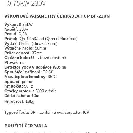
| 0,75KW 230V
VÝKONOVÉ PARAMETRY ČERPADLA HCP BF-21UN
Výkon:
0,75kW
Napětí:
230V
Proud:
5,2A
Průtok:
Qn 12m3/hod (Qmax 24m3/hod)
Výtlak:
Hn 8m (Hmax 12,5m)
Výtlačné hrdlo:
50mm
Průchodnost:
35mm
Oběžné kolo:
U - vírové otevřené
Plovák:
ne
Detektor vody v ucpávce WD:
ne
Spouštěcí zařízení:
T2-50
Max. teplota kapaliny:
35°C
Spínání:
přímé
Kmitočet:
50Hz
Otáčky motoru:
2800 ot/min
Délka kabelu:
10m
Hmotnost:
18kg
Typová řada:
BF - Lehká kalová čerpadla HCP
POUŽITÍ ČERPADLA