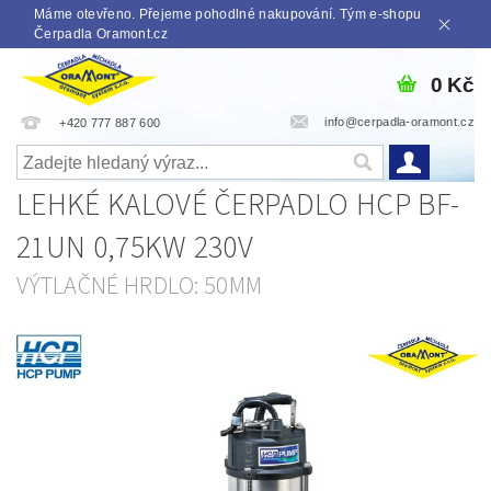
Máme otevřeno. Přejeme pohodlné nakupování. Tým e-shopu
Čerpadla Oramont.cz
0 Kč
info@cerpadla-oramont.cz
+420 777 887 600
LEHKÉ KALOVÉ ČERPADLO HCP BF-
21UN 0,75KW 230V
VÝTLAČNÉ HRDLO: 50MM