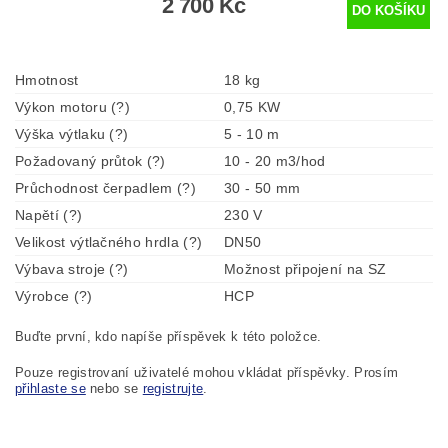
2 700 Kč
Hmotnost
18 kg
Výkon motoru (?)
0,75 KW
Výška výtlaku (?)
5 - 10 m
Požadovaný průtok (?)
10 - 20 m3/hod
Průchodnost čerpadlem (?)
30 - 50 mm
Napětí (?)
230 V
Velikost výtlačného hrdla (?)
DN50
Výbava stroje (?)
Možnost připojení na SZ
Výrobce (?)
HCP
Buďte první, kdo napíše příspěvek k této položce.
Pouze registrovaní uživatelé mohou vkládat příspěvky. Prosím
přihlaste se
nebo se
registrujte
.