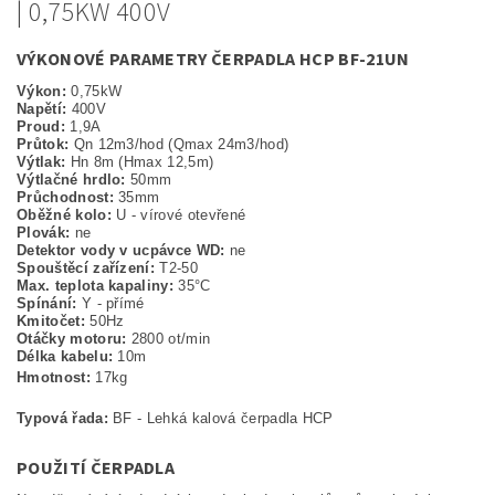
| 0,75KW 400V
VÝKONOVÉ PARAMETRY ČERPADLA HCP BF-21UN
Výkon:
0,75kW
Napětí:
400V
Proud:
1,9A
Průtok:
Qn 12m3/hod (Qmax 24m3/hod)
Výtlak:
Hn 8m (Hmax 12,5m)
Výtlačné hrdlo:
50mm
Průchodnost:
35mm
Oběžné kolo:
U - vírové otevřené
Plovák:
ne
Detektor vody v ucpávce WD:
ne
Spouštěcí zařízení:
T2-50
Max. teplota kapaliny:
35°C
Spínání:
Y - přímé
Kmitočet:
50Hz
Otáčky motoru:
2800 ot/min
Délka kabelu:
10m
Hmotnost:
17kg
Typová řada:
BF - Lehká kalová čerpadla HCP
POUŽITÍ ČERPADLA