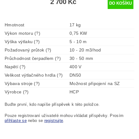
2 700 Kč
Hmotnost
17 kg
Výkon motoru (?)
0,75 KW
Výška výtlaku (?)
5 - 10 m
Požadovaný průtok (?)
10 - 20 m3/hod
Průchodnost čerpadlem (?)
30 - 50 mm
Napětí (?)
400 V
Velikost výtlačného hrdla (?)
DN50
Výbava stroje (?)
Možnost připojení na SZ
Výrobce (?)
HCP
Buďte první, kdo napíše příspěvek k této položce.
Pouze registrovaní uživatelé mohou vkládat příspěvky. Prosím
přihlaste se
nebo se
registrujte
.