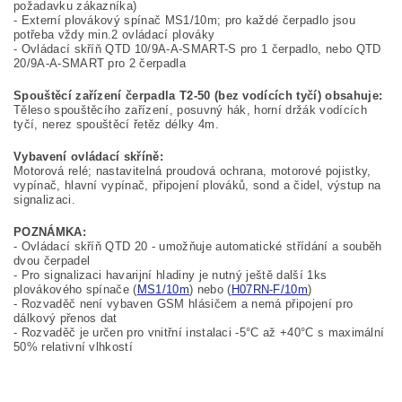
požadavku zákazníka)
- Externí plovákový spínač MS1/10m; pro každé čerpadlo jsou
potřeba vždy min.2 ovládací plováky
- Ovládací skříň QTD 10/9A-A-SMART-S pro 1 čerpadlo, nebo QTD
20/9A-A-SMART pro 2 čerpadla
Spouštěcí zařízení čerpadla T2-50 (bez vodících tyčí) obsahuje:
Těleso spouštěcího zařízení, posuvný hák, horní držák vodících
tyčí, nerez spouštěcí řetěz délky 4m.
Vybavení ovládací skříně:
Motorová relé; nastavitelná proudová ochrana, motorové pojistky,
vypínač, hlavní vypínač, připojení plováků, sond a čidel, výstup na
signalizaci.
POZNÁMKA:
- Ovládací skříň QTD 20 - umožňuje automatické střídání a souběh
dvou čerpadel
- Pro signalizaci havarijní hladiny je nutný ještě další 1ks
plovákového spínače (
MS1/10m
) nebo (
H07RN-F/10m
)
- Rozvaděč není vybaven GSM hlásičem a nemá připojení pro
dálkový přenos dat
- Rozvaděč je určen pro vnitřní instalaci -5°C až +40°C s maximální
50% relativní vlhkostí