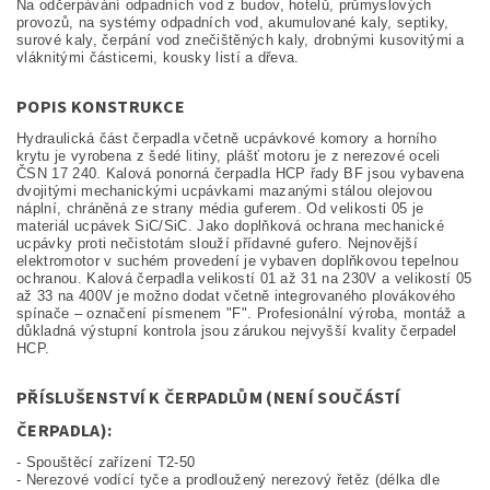
Na odčerpávání odpadních vod z budov, hotelů, průmyslových
provozů, na systémy odpadních vod, akumulované kaly, septiky,
surové kaly, čerpání vod znečištěných kaly, drobnými kusovitými a
vláknitými částicemi, kousky listí a dřeva.
POPIS KONSTRUKCE
Hydraulická část čerpadla včetně ucpávkové komory a horního
krytu je vyrobena z šedé litiny, plášť motoru je z nerezové oceli
ČSN 17 240. Kalová ponorná čerpadla HCP řady BF jsou vybavena
dvojitými mechanickými ucpávkami mazanými stálou olejovou
náplní, chráněná ze strany média guferem. Od velikosti 05 je
materiál ucpávek SiC/SiC. Jako doplňková ochrana mechanické
ucpávky proti nečistotám slouží přídavné gufero. Nejnovější
elektromotor v suchém provedení je vybaven doplňkovou tepelnou
ochranou. Kalová čerpadla velikostí 01 až 31 na 230V a velikostí 05
až 33 na 400V je možno dodat včetně integrovaného plovákového
spínače – označení písmenem "F". Profesionální výroba, montáž a
důkladná výstupní kontrola jsou zárukou nejvyšší kvality čerpadel
HCP.
PŘÍSLUŠENSTVÍ K ČERPADLŮM (NENÍ SOUČÁSTÍ
ČERPADLA):
- Spouštěcí zařízení T2-50
- Nerezové vodící tyče a prodloužený nerezový řetěz (délka dle