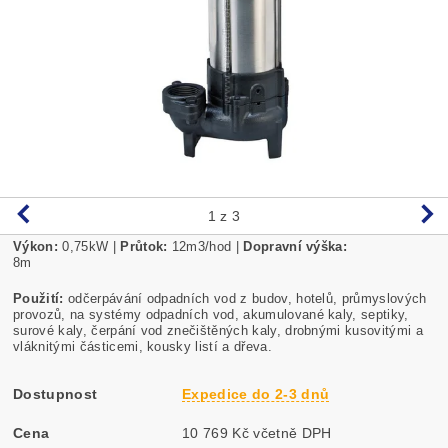
1
z 3
Výkon:
0,75kW |
Průtok:
12m3/hod |
Dopravní výška:
8m
Použití:
odčerpávání odpadních vod z budov, hotelů, průmyslových
provozů, na systémy odpadních vod, akumulované kaly, septiky,
surové kaly, čerpání vod znečištěných kaly, drobnými kusovitými a
vláknitými částicemi, kousky listí a dřeva.
Dostupnost
Expedice do 2-3 dnů
Cena
10 769 Kč včetně DPH