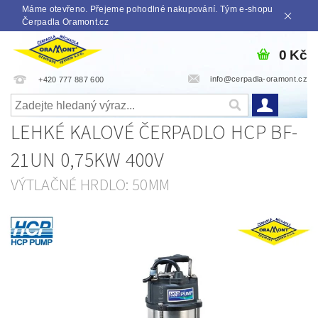
Máme otevřeno. Přejeme pohodlné nakupování. Tým e-shopu
Čerpadla Oramont.cz
0 Kč
info@cerpadla-oramont.cz
+420 777 887 600
LEHKÉ KALOVÉ ČERPADLO HCP BF-
21UN 0,75KW 400V
VÝTLAČNÉ HRDLO: 50MM