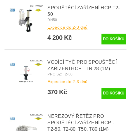
Kód:
220000
SPOUŠTĚCÍ ZAŘÍZENÍ HCP T2-
50
DN50
Expedice do 2-3 dnů
4 200 Kč
Kód:
220100
VODÍCÍ TYČ PRO SPOUŠTĚCÍ
ZAŘÍZENÍ HCP - TR 28 (1M)
PRO SZ: T2-50
Expedice do 2-3 dnů
370 Kč
Kód:
220200
NEREZOVÝ ŘETĚZ PRO
SPOUŠTĚCÍ ZAŘÍZENÍ HCP -
T2-50, T2-80, T50, T80 (1M)