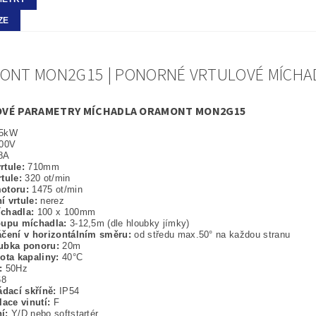
ZE
ONT MON2G15 | PONORNÉ VRTULOVÉ MÍCHAD
VÉ PARAMETRY MÍCHADLA ORAMONT MON2G15
5kW
00V
8A
rtule:
710mm
tule:
320 ot/min
motoru:
1475 ot/min
í vrtule:
nerez
chadla:
100 x 100mm
oupu míchadla:
3-12,5m (dle hloubky jímky)
áčení v horizontálním směru:
od středu max.50° na každou stranu
ubka ponoru:
20m
ota kapaliny:
40°C
t:
50Hz
68
ádací skříně:
IP54
lace vinutí:
F
ní:
Y/D nebo softstartér