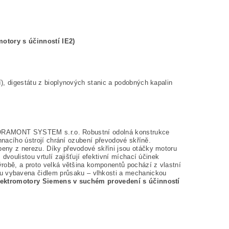
motory s účinností IE2)
), digestátu z bioplynových stanic a podobných kapalin
my ORAMONT SYSTEM s.r.o. Robustní odolná konstrukce
hnacího ústrojí chrání ozubení převodové skříně.
eny z nerezu. Díky převodové skříni jsou otáčky motoru
dvoulistou vrtulí zajišťují efektivní míchací účinek
robě, a proto velká většina komponentů pochází z vlastní
vybavena čidlem průsaku – vlhkosti a mechanickou
lektromotory Siemens v suchém provedení s účinností