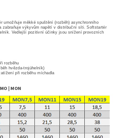
tér umožňuje měkké spuštění (rozběh) asynchronního
 zabraňuje výkyvům napětí v distribuční síti. Softstartér
lník. Vedlejší pozitivní účinky jsou snížení provozních
při rozběhu
běh hvězda-trojúhelník)
atížení při rozběhu míchadla
MO | MON