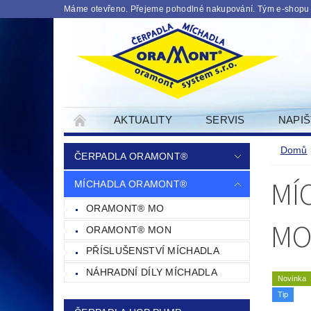
Máme otevřeno. Přejeme pohodlné nakupování. Tým e-shopu
AKTUALITY
SERVIS
NAPI
PODMINKY OCHRANY OSOBNICH UDAJU
Domů
ČERPADLA ORAMONT®
MÍ
MÍCHADLA ORAMONT®
ORAMONT® MO
MO
ORAMONT® MON
PŘÍSLUŠENSTVÍ MÍCHADLA
NÁHRADNÍ DÍLY MÍCHADLA
Novinka
Tip