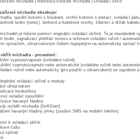
ařízení míchadla | Nerezová konzole míchadla | Ovládací skříň
zařízení míchadla obsahuje:
hadla, spodní kotvení s kloubem, vrchní kotvení s aretací, ovládací páku,
závěsné lanko (nerez), lankové a kabelové svorky, šibenici a držák kabelu
míchadel je řešeno pomocí originální ovládací skříně. Ta je standardně
h hodin, signalizací přehřátí motoru a režimem ovládání ručně / automat
ým spínačem, ultrazvukovým čidlem napojeným na automatický spínač če
 skříň míchadla - provedení:
tění vypnuto/zapnuto (ovládáno ručně)
uštění vypnuto/zapnuto nebo automatické (ovládáno ručně nebo automat
ádání ručně nebo automaticky (pro použití s ultrazvukem) se signálem p
oplnění ovládací skříně o moduly:
ání ultrazvukem
nalizace houkačkou
kový ovladač spouštění
lizace havarijní hladiny
ulý rozběh míchadla (SoftStart)
šení havarijní hladiny jímky (zaslání SMS na mobilní telefon)
ství k ovládací skříni:
ukové čidlo
ový spínač
ka