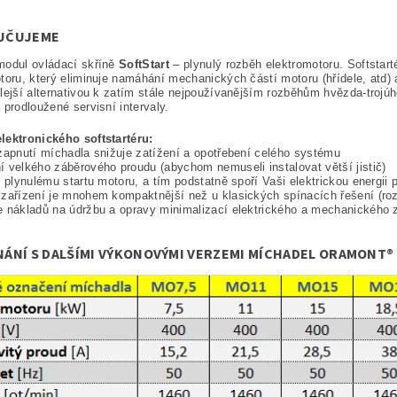
UČUJEME
modul ovládací skříně
SoftStart
– plynulý rozběh elektromotoru. Softstar
toru, který eliminuje namáhání mechanických částí motoru (hřídele, atd) a
lejší alternativou k zatím stále nejpoužívanějším rozběhům hvězda-trojúhe
 prodloužené servisní intervaly.
lektronického softstartéru:
zapnutí míchadla snižuje zatížení a opotřebení celého systému
 velkého záběrového proudu (abychom nemuseli instalovat větší jistič)
k plynulému startu motoru, a tím podstatně spoří Vaši elektrickou energii 
zařízení je mnohem kompaktnější než u klasických spínacích řešení (roz
 nákladů na údržbu a opravy minimalizací elektrického a mechanického z
ÁNÍ S DALŠÍMI VÝKONOVÝMI VERZEMI MÍCHADEL ORAMONT® 