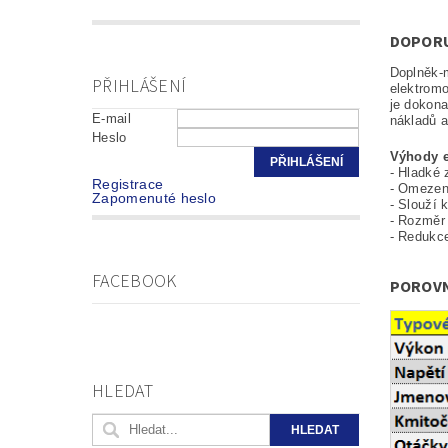
DOPOR
Doplněk-
PŘIHLÁŠENÍ
elektromo
je dokona
E-mail
nákladů a
Heslo
Výhody e
- Hladké 
Registrace
- Omezení
Zapomenuté heslo
- Slouží 
- Rozměr 
- Redukce
FACEBOOK
POROVN
HLEDAT