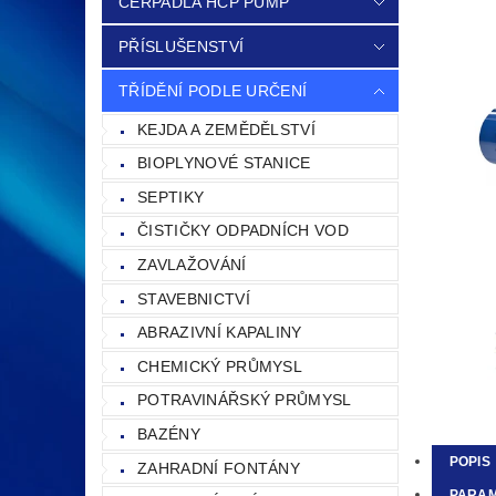
ČERPADLA HCP PUMP
PŘÍSLUŠENSTVÍ
TŘÍDĚNÍ PODLE URČENÍ
KEJDA A ZEMĚDĚLSTVÍ
BIOPLYNOVÉ STANICE
SEPTIKY
ČISTIČKY ODPADNÍCH VOD
ZAVLAŽOVÁNÍ
STAVEBNICTVÍ
ABRAZIVNÍ KAPALINY
CHEMICKÝ PRŮMYSL
POTRAVINÁŘSKÝ PRŮMYSL
BAZÉNY
POPIS
ZAHRADNÍ FONTÁNY
PARA