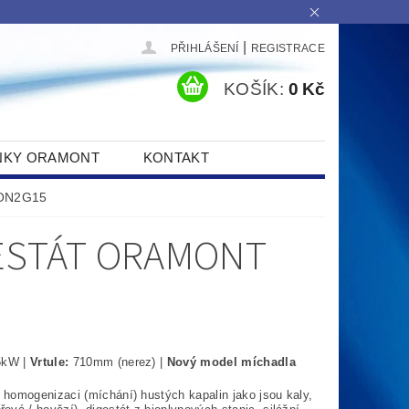
|
PŘIHLÁŠENÍ
REGISTRACE
KOŠÍK:
0 Kč
NKY ORAMONT
KONTAKT
MON2G15
GESTÁT ORAMONT
5kW |
Vrtule:
710mm (nerez) |
Nový model míchadla
 homogenizaci (míchání)
hustých kapalin jako jsou kaly,