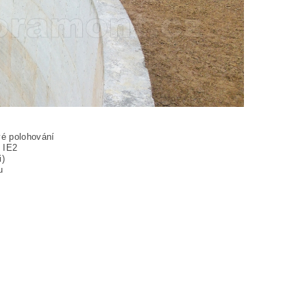
vé polohování
y IE2
i)
u