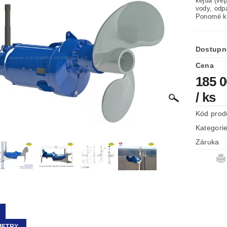
kejda (vep
vody, odp
Ponorné k
Dostupn
Cena
185 
/ ks
Kód prod
Kategori
Záruka
METRY