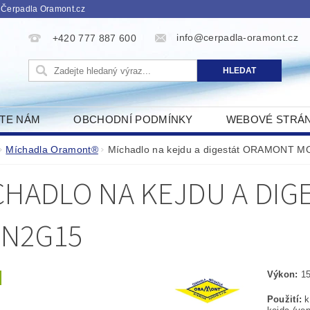
 Čerpadla Oramont.cz
info@cerpadla-oramont.cz
+420 777 887 600
ŠTE NÁM
OBCHODNÍ PODMÍNKY
WEBOVÉ STRÁ
Míchadla Oramont®
Míchadlo na kejdu a digestát ORAMONT 
CHADLO NA KEJDU A DI
N2G15
Výkon:
1
Použití:
k