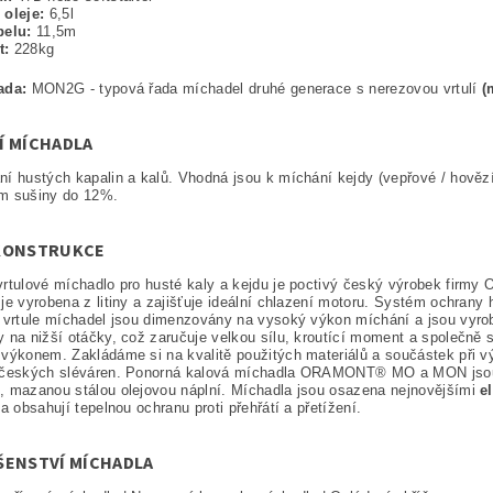
 oleje:
6,5l
belu:
11,5m
t:
228kg
ada:
MON2G - typová řada míchadel druhé generace s nerezovou vrtulí
(
Í MÍCHADLA
í hustých kapalin a kalů. Vhodná jsou k míchání kejdy (vepřové / hovězí
m sušiny do 12%.
KONSTRUKCE
vrtulové míchadlo pro husté kaly a kejdu je poctivý český výrobek fir
je vyrobena z litiny a zajišťuje ideální chlazení motoru. Systém ochrany 
 vrtule míchadel jsou dimenzovány na vysoký výkon míchání a jsou vyrob
 na nižší otáčky, což zaručuje velkou sílu, kroutící moment a společně s 
výkonem. Zakládáme si na kvalitě použitých materiálů a součástek při vý
 českých sléváren. Ponorná kalová míchadla ORAMONT® MO a MON jsou 
, mazanou stálou olejovou náplní. Míchadla jsou osazena nejnovějšími
e
a obsahují tepelnou ochranu proti přehřátí a přetížení.
ŠENSTVÍ MÍCHADLA