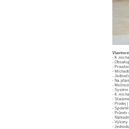
Vlastno
- K mícha
- Obsahuj
- Proudov
- Míchadl
- Jedineč
- Na přán
- Možnos
- Systém 
- K mícha
- Staráme
- Prodej 
- Spolehl
- Průměr 
- Náhrad
- Výkony
- Jednodu