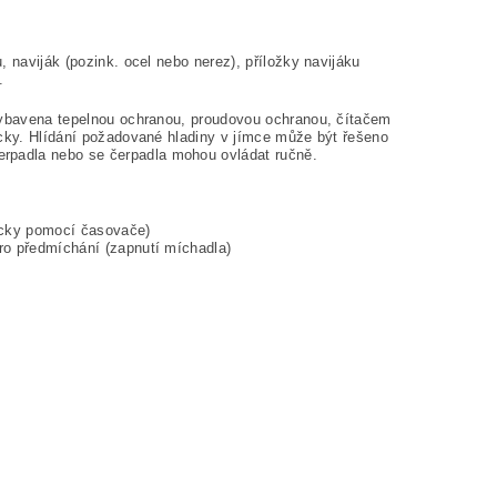
 naviják (pozink. ocel nebo nerez), příložky navijáku
.
 vybavena tepelnou ochranou, proudovou ochranou, čítačem
icky. Hlídání požadované hladiny v jímce může být řešeno
rpadla nebo se čerpadla mohou ovládat ručně.
icky pomocí časovače)
ro předmíchání (zapnutí míchadla)