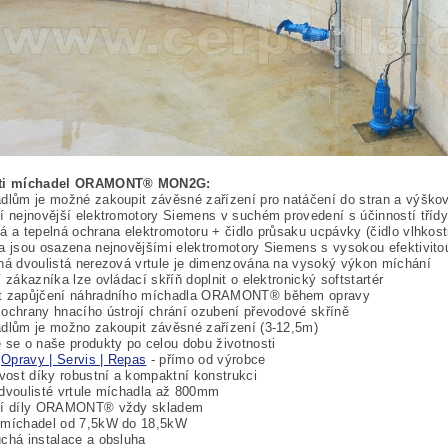
sti míchadel ORAMONT® MON2G:
dlům je možné zakoupit závěsné zařízení pro natáčení do stran a výško
í nejnovější elektromotory Siemens v suchém provedení s účinností tříd
á a tepelná ochrana elektromotoru + čidlo průsaku ucpávky (čidlo vlhkost
a jsou osazena nejnovějšími elektromotory Siemens s vysokou efektivito
ná dvoulistá nerezová vrtule je dimenzována na vysoký výkon míchání
í zákazníka lze ovládací skříň doplnit o elektronický softstartér
t zapůjčení náhradního míchadla ORAMONT® během opravy
ochrany hnacího ústrojí chrání ozubení převodové skříně
dlům je možno zakoupit závěsné zařízení (3-12,5m)
 se o naše produkty po celou dobu životnosti
|
Opravy | Servis | Repas
- přímo od výrobce
ivost díky robustní a kompaktní konstrukci
dvoulisté vrtule míchadla až 800mm
ní díly ORAMONT® vždy skladem
 míchadel od 7,5kW do 18,5kW
chá instalace a obsluha