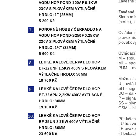
Závěsné z
VODU HCP POND-100AF 0,1KW
230V S PLOVÁKEM VÝTLAČNÉ
Závěsné 
HRDLO: 1" (25MM)
Sloup míc
5 200 Kč
(nerez), 
PONORNÉ HOBBY ČERPADLO NA
Ovládání 
VODU HCP POND-S250F 0,25KW
provozníc
230V S PLOVÁKEM VÝTLAČNÉ
plovákov
HRDLO: 1¼" (32MM)
Ovládací
5 600 Kč
M – spouš
LEHKÉ KALOVÉ ČERPADLO HCP
ML – spo
PUM – ovl
BF-22UNF 1,5KW 400V S PLOVÁKEM
VÝTLAČNÉ HRDLO: 50MM
Možnost d
18 700 Kč
U – ovlád
SH – sig
LEHKÉ KALOVÉ ČERPADLO HCP
DO – dál
BF-33APN 2,2KW 400V VÝTLAČNÉ
P – signa
HRDLO: 80MM
SS – plyn
19 100 Kč
GSM – hlá
LEHKÉ KALOVÉ ČERPADLO HCP
Příslušen
BF-35UN 3,7KW 400V VÝTLAČNÉ
- Ultrazv
HRDLO: 80MM
- Plovák
- Houkač
23 600 Kč