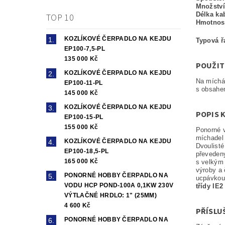
Množství
Délka ka
TOP 10
Hmotnos
KOZLÍKOVÉ ČERPADLO NA KEJDU
Typová ř
EP100-7,5-PL
135 000 Kč
POUŽIT
KOZLÍKOVÉ ČERPADLO NA KEJDU
Na míchán
EP100-11-PL
s obsahe
145 000 Kč
KOZLÍKOVÉ ČERPADLO NA KEJDU
POPIS 
EP100-15-PL
155 000 Kč
Ponorné 
míchadel 
KOZLÍKOVÉ ČERPADLO NA KEJDU
Dvoulisté
EP100-18,5-PL
převedeny
165 000 Kč
s velkým 
výroby a
PONORNÉ HOBBY ČERPADLO NA
ucpávkou
VODU HCP POND-100A 0,1KW 230V
třídy IE2
VÝTLAČNÉ HRDLO: 1" (25MM)
4 600 Kč
PŘÍSLU
PONORNÉ HOBBY ČERPADLO NA