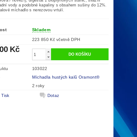
řová / hovězí), digestát z bioplynových stanic, silážní
adní vody a podobné kapaliny s obsahem sušiny do 12%.
alové míchadlo s nerezovou vrtulí.
ost
Skladem
223 850 Kč včetně DPH
000 Kč
uktu
103022
e
Míchadla hustých kalů Oramont®
2 roky
Tisk
Dotaz