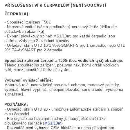
PŘÍSLUŠENSTVÍ K ČERPADLŮM (NENÍ SOUČÁSTÍ
ČERPADLA):
- Spouštěcí zařízení T50G
- Nerezové vodící tyče a prodloužený nerezový řetěz (délka dle
požadavku zákazníka)
- Externí plovákový spínač MS1/10m; pro každé čerpadlo jsou
potřeba vždy min.2 ovládací plováky
- Ovládací skříň QTD 10/17A-A-SMART-S pro 1 čerpadlo, nebo QTD
20/17A-A-SMART pro 2 čerpadla
Spouštěcí zařízení čerpadla T50G (bez vodících tyčí) obsahuje:
Těleso spouštěcího zařízení, posuvný hák, horní držák vodících
tyčí, nerez spouštěcí řetěz délky 4m.
Vybavení ovládací skříně:
Motorová relé, nastavitelná proudová ochrana, motorové pojistky,
vypínač, hlavní vypínač, připojení plováků, sond a čidel, výstup na
signalizaci.
POZNÁMKA:
- Ovládací skříň QTD 20 - umožňuje automatické střídání a souběh
dvou čerpadel
- Pro signalizaci havarijní hladiny je nutný ještě další 1ks
plovákového spínače (
MS1/10m
)
- Rozvaděč není vybaven GSM hlásičem a nemá připojení pro