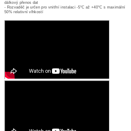
dálkový přenos dat
- Rozvaděč je určen pro vnitřní instalaci -5°C až +40°C s maximální
50% relativní vlhkostí