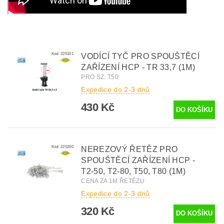
Kód:
220101
VODÍCÍ TYČ PRO SPOUŠTĚCÍ
ZAŘÍZENÍ HCP - TR 33,7 (1M)
PRO SZ: T50
Expedice do 2-3 dnů
430 Kč
Kód:
220200
NEREZOVÝ ŘETĚZ PRO
SPOUŠTĚCÍ ZAŘÍZENÍ HCP -
T2-50, T2-80, T50, T80 (1M)
CENA ZA 1M ŘETĚZU
Expedice do 2-3 dnů
320 Kč