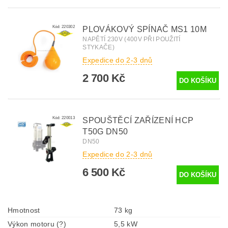
Kód:
220302
PLOVÁKOVÝ SPÍNAČ MS1 10M
NAPĚTÍ 230V (400V PŘI POUŽITÍ
STYKAČE)
Expedice do 2-3 dnů
2 700 Kč
Kód:
220013
SPOUŠTĚCÍ ZAŘÍZENÍ HCP
T50G DN50
DN50
Expedice do 2-3 dnů
6 500 Kč
Hmotnost
73 kg
Výkon motoru (?)
5,5 kW