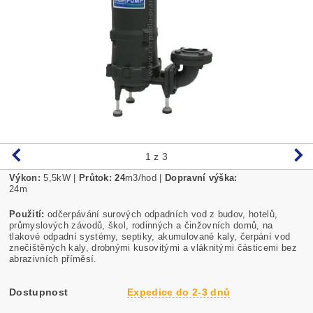
1
z 3
Výkon:
5,5
kW |
Průtok: 24
m3/hod |
Dopravní výška:
24m
Použití:
odčerpávání surových odpadních vod z budov, hotelů,
průmyslových závodů, škol, rodinných a činžovních domů, na
tlakové odpadní systémy, septiky, akumulované kaly, čerpání vod
znečištěných kaly, drobnými kusovitými a vláknitými částicemi bez
abrazivních příměsí.
Dostupnost
Expedice do 2-3 dnů