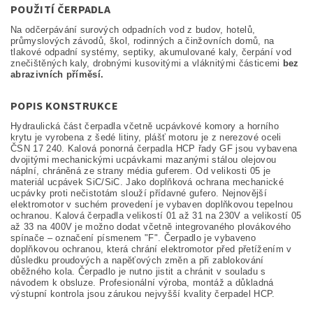
POUŽITÍ ČERPADLA
Na odčerpávání surových odpadních vod z budov, hotelů,
průmyslových závodů, škol, rodinných a činžovních domů, na
tlakové odpadní systémy, septiky, akumulované kaly, čerpání vod
znečištěných kaly, drobnými kusovitými a vláknitými částicemi
bez
abrazivních příměsí.
POPIS KONSTRUKCE
Hydraulická část čerpadla včetně ucpávkové komory a horního
krytu je vyrobena z šedé litiny, plášť motoru je z nerezové oceli
ČSN 17 240. Kalová ponorná čerpadla HCP řady GF jsou vybavena
dvojitými mechanickými ucpávkami mazanými stálou olejovou
náplní, chráněná ze strany média guferem. Od velikosti 05 je
materiál ucpávek SiC/SiC. Jako doplňková ochrana mechanické
ucpávky proti nečistotám slouží přídavné gufero. Nejnovější
elektromotor v suchém provedení je vybaven doplňkovou tepelnou
ochranou. Kalová čerpadla velikostí 01 až 31 na 230V a velikostí 05
až 33 na 400V je možno dodat včetně integrovaného plovákového
spínače – označení písmenem "F". Čerpadlo je vybaveno
doplňkovou ochranou, která chrání elektromotor před přetížením v
důsledku proudových a napěťových změn a při zablokování
oběžného kola. Čerpadlo je nutno jistit a chránit v souladu s
návodem k obsluze. Profesionální výroba, montáž a důkladná
výstupní kontrola jsou zárukou nejvyšší kvality čerpadel HCP.