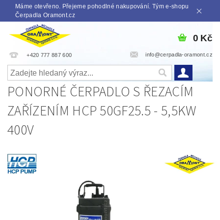
Máme otevřeno. Přejeme pohodlné nakupování. Tým e-shopu
Čerpadla Oramont.cz
0 Kč
info@cerpadla-oramont.cz
+420 777 887 600
PONORNÉ ČERPADLO S ŘEZACÍM
ZAŘÍZENÍM HCP 50GF25.5 - 5,5KW
400V