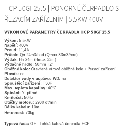
HCP 50GF25.5 | PONORNÉ ČERPADLO S
ŘEZACÍM ZAŘÍZENÍM | 5,5KW 400V
VÝKONOVÉ PARAMETRY ČERPADLA HCP 50GF25.5
Výkon:
5,5kW
Napětí:
400V
Proud:
11,4A
Průtok:
Qn 24m3/hod (Qmax 33m3/hod)
Výtlak:
Hn 24m (Hmax 33m)
Výtlačné hrdlo:
50mm | 2"
Oběžné kolo:
Otevřené vírové oběžné kolo + řezací zařízení
Plovák:
ne
Detektor vody v ucpávce WD:
ne
Spouštěcí zařízení:
T50F
Max. teplota kapaliny:
40°C
Spínání:
Y- přímé
Kmitočet:
50Hz
Otáčky motoru:
2980 ot/min
Délka kabelu:
10m
Hmotnost:
73kg
Typová řada:
G
F - Lehká kalová čerpadla HCP