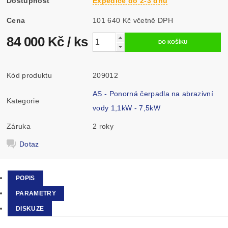
Dostupnost
Expedice do 2-3 dnů
Cena
101 640 Kč včetně DPH
84 000 Kč
/ ks
Kód produktu
209012
AS - Ponorná čerpadla na abrazivní
Kategorie
vody 1,1kW - 7,5kW
Záruka
2 roky
Dotaz
POPIS
PARAMETRY
DISKUZE