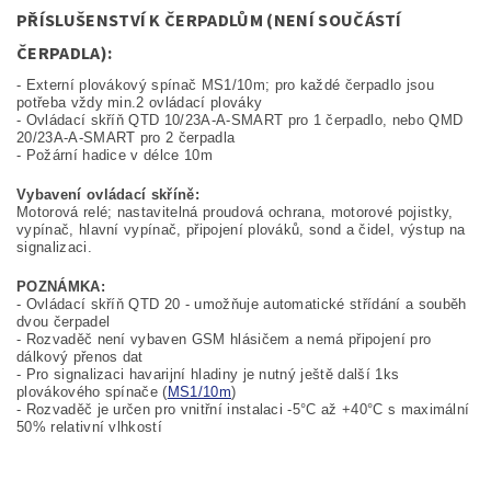
PŘÍSLUŠENSTVÍ K ČERPADLŮM (NENÍ SOUČÁSTÍ
ČERPADLA):
- Externí plovákový spínač MS1/10m; pro každé čerpadlo jsou
potřeba vždy min.2 ovládací plováky
- Ovládací skříň
QTD 10/23A-A-SMART pro 1 čerpadlo, nebo QMD
20/23A-A-SMART pro 2 čerpadla
- Požární hadice v délce 10m
Vybavení ovládací skříně:
Motorová relé; nastavitelná proudová ochrana, motorové pojistky,
vypínač, hlavní vypínač, připojení plováků, sond a čidel, výstup na
signalizaci.
POZNÁMKA:
- Ovládací skříň QTD 20 - umožňuje automatické střídání a souběh
dvou čerpadel
- Rozvaděč není vybaven GSM hlásičem a nemá připojení pro
dálkový přenos dat
- Pro signalizaci havarijní hladiny je nutný ještě další 1ks
plovákového spínače (
MS1/10m
)
- Rozvaděč je určen pro vnitřní instalaci -5°C až +40°C s maximální
50% relativní vlhkostí