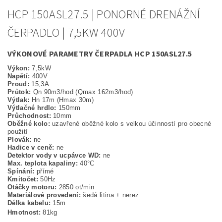
HCP 150ASL27.5 | PONORNÉ DRENÁŽNÍ
ČERPADLO | 7,5KW 400V
VÝKONOVÉ PARAMETRY ČERPADLA HCP 150ASL27.5
Výkon:
7,5kW
Napětí:
400V
Proud:
15,3A
Průtok:
Qn 90m3/hod (Qmax 162m3/hod)
Výtlak:
Hn 17m (Hmax 30m)
Výtlačné hrdlo:
150mm
Průchodnost:
10mm
Oběžné kolo:
uzavřené oběžné kolo s velkou účinností pro obecné
použití
Plovák:
ne
Hadice v ceně:
ne
Detektor vody v ucpávce WD:
ne
Max. teplota kapaliny:
40°C
Spínání:
přímé
Kmitočet:
50Hz
Otáčky motoru:
2850 ot/min
Materiálové provedení:
šedá litina + nerez
Délka kabelu:
15m
Hmotnost:
81kg