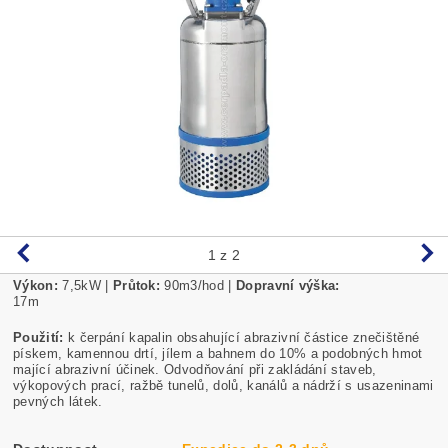
1
z 2
Výkon:
7,5
kW |
Průtok:
90m3/hod |
Dopravní výška:
17m
Použití:
k čerpání kapalin obsahující abrazivní částice znečištěné
pískem, kamennou drtí, jílem a bahnem do 10% a podobných hmot
mající abrazivní účinek. Odvodňování při zakládání staveb,
výkopových prací, ražbě tunelů, dolů, kanálů a nádrží s usazeninami
pevných látek.