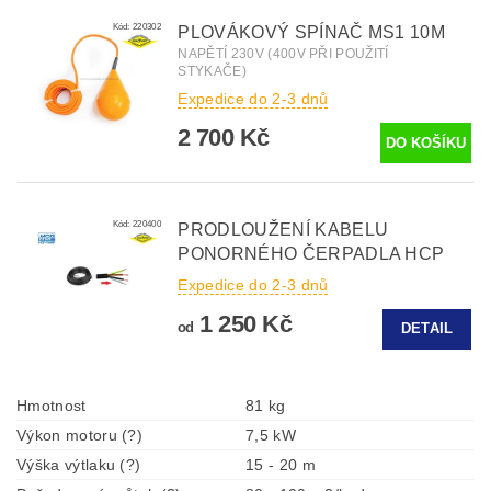
Kód:
220302
PLOVÁKOVÝ SPÍNAČ MS1 10M
NAPĚTÍ 230V (400V PŘI POUŽITÍ
STYKAČE)
Expedice do 2-3 dnů
2 700 Kč
Kód:
220400
PRODLOUŽENÍ KABELU
PONORNÉHO ČERPADLA HCP
Expedice do 2-3 dnů
1 250 Kč
od
DETAIL
Hmotnost
81 kg
Výkon motoru (?)
7,5 kW
Výška výtlaku (?)
15 - 20 m