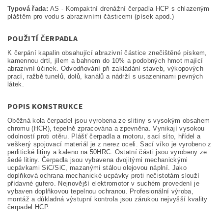
Typová řada:
AS - Kompaktní drenážní čerpadla HCP s chlazeným
pláštěm pro vodu s abrazivními částicemi (písek apod.)
POUŽITÍ ČERPADLA
K čerpání kapalin obsahující abrazivní částice znečištěné pískem,
kamennou drtí, jílem a bahnem do 10% a podobných hmot mající
abrazivní účinek. Odvodňování při zakládání staveb, výkopových
prací, ražbě tunelů, dolů, kanálů a nádrží s usazeninami pevných
látek.
POPIS KONSTRUKCE
Oběžná kola čerpadel jsou vyrobena ze slitiny s vysokým obsahem
chromu (HCR), tepelně zpracována a zpevněna. Vynikají vysokou
odolností proti otěru. Plášť čerpadla a motoru, sací síto, hřídel a
veškerý spojovací materiál je z nerez oceli. Sací víko je vyrobeno z
perlitické litiny a kaleno na 50HRC. Ostatní části jsou vyrobeny ze
šedé litiny. Čerpadla jsou vybavena dvojitými mechanickými
ucpávkami SiC/SiC, mazanými stálou olejovou náplní. Jako
doplňková ochrana mechanické ucpávky proti nečistotám slouží
přídavné gufero. Nejnovější elektromotor v suchém provedení je
vybaven doplňkovou tepelnou ochranou. Profesionální výroba,
montáž a důkladná výstupní kontrola jsou zárukou nejvyšší kvality
čerpadel HCP.