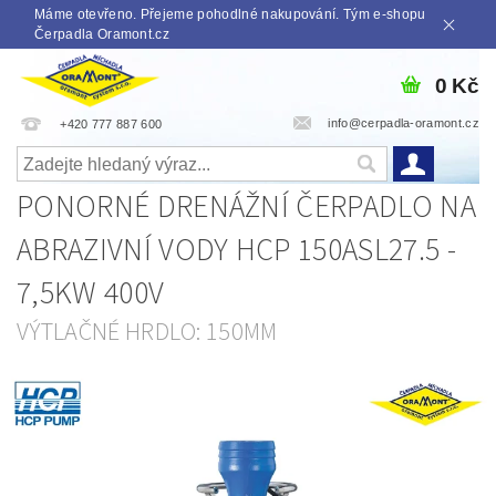
Máme otevřeno. Přejeme pohodlné nakupování. Tým e-shopu
Čerpadla Oramont.cz
0 Kč
info@cerpadla-oramont.cz
+420 777 887 600
PONORNÉ DRENÁŽNÍ ČERPADLO NA
ABRAZIVNÍ VODY HCP 150ASL27.5 -
7,5KW 400V
VÝTLAČNÉ HRDLO: 150MM