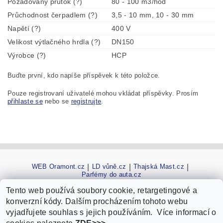
Požadovaný průtok (?)
80 - 100 m3/hod
Průchodnost čerpadlem (?)
3,5 - 10 mm, 10 - 30 mm
Napětí (?)
400 V
Velikost výtlačného hrdla (?)
DN150
Výrobce (?)
HCP
Buďte první, kdo napíše příspěvek k této položce.
Pouze registrovaní uživatelé mohou vkládat příspěvky. Prosím
přihlaste se
nebo se
registrujte
.
WEB Oramont.cz
|
LD vůně.cz
|
Thajská Mast.cz
|
Parfémy do auta.cz
Tento web používá soubory cookie, retargetingové a
konverzní kódy. Dalším procházením tohoto webu
vyjadřujete souhlas s jejich používáním. Více informací o