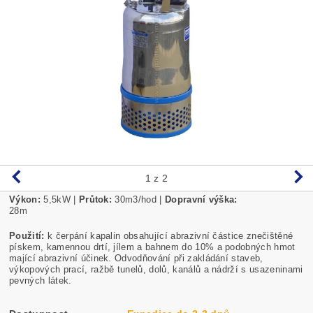
1
z 2
Výkon:
5,5
kW |
Průtok:
30m3/hod |
Dopravní výška:
28m
Použití:
k čerpání kapalin obsahující abrazivní částice znečištěné
pískem, kamennou drtí, jílem a bahnem do 10% a podobných hmot
mající abrazivní účinek. Odvodňování při zakládání staveb,
výkopových prací, ražbě tunelů, dolů, kanálů a nádrží s usazeninami
pevných látek.