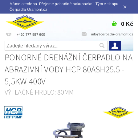
Máme otevřeno. Přejeme pohodlné nakupování. Tým e-shopu
Čerpadla Oramont.cz
0 Kč
info@cerpadla-oramont.cz
+420 777 887 600
PONORNÉ DRENÁŽNÍ ČERPADLO NA
ABRAZIVNÍ VODY HCP 80ASH25.5 -
5,5KW 400V
VÝTLAČNÉ HRDLO: 80MM