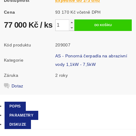
Dostupnost
Expedice do 2-3 dnů
Cena
93 170 Kč včetně DPH
77 000 Kč
/ ks
Kód produktu
209007
AS - Ponorná čerpadla na abrazivní
Kategorie
vody 1,1kW - 7,5kW
Záruka
2 roky
Dotaz
POPIS
PARAMETRY
DISKUZE