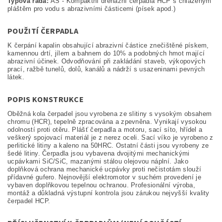
Typová řada:
AS - Kompaktní drenážní čerpadla HCP s chlazeným
pláštěm pro vodu s abrazivními částicemi (písek apod.)
POUŽITÍ ČERPADLA
K čerpání kapalin obsahující abrazivní částice znečištěné pískem,
kamennou drtí, jílem a bahnem do 10% a podobných hmot mající
abrazivní účinek. Odvodňování při zakládání staveb, výkopových
prací, ražbě tunelů, dolů, kanálů a nádrží s usazeninami pevných
látek.
POPIS KONSTRUKCE
Oběžná kola čerpadel jsou vyrobena ze slitiny s vysokým obsahem
chromu (HCR), tepelně zpracována a zpevněna. Vynikají vysokou
odolností proti otěru. Plášť čerpadla a motoru, sací síto, hřídel a
veškerý spojovací materiál je z nerez oceli. Sací víko je vyrobeno z
perlitické litiny a kaleno na 50HRC. Ostatní části jsou vyrobeny ze
šedé litiny. Čerpadla jsou vybavena dvojitými mechanickými
ucpávkami SiC/SiC, mazanými stálou olejovou náplní. Jako
doplňková ochrana mechanické ucpávky proti nečistotám slouží
přídavné gufero. Nejnovější elektromotor v suchém provedení je
vybaven doplňkovou tepelnou ochranou. Profesionální výroba,
montáž a důkladná výstupní kontrola jsou zárukou nejvyšší kvality
čerpadel HCP.