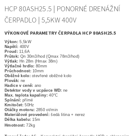
HCP 80ASH25.5 | PONORNÉ DRENÁŽNÍ
ČERPADLO | 5,5KW 400V
VÝKONOVÉ PARAMETRY ČERPADLA HCP 80ASH25.5
Výkon:
5,5kW
Napětí:
400V
Proud:
11,6A
Průtok:
Qn 30m3/hod (Qmax 78m3/hod)
Výtlak:
Hn 28m (Hmax 38m)
Výtlačné hrdlo:
80mm
Průchodnost:
10mm
Oběžné kolo:
otevřené oběžné kolo
Plovák:
ne
Hadice v ceně:
ano
Detektor vody v ucpávce WD:
ne
Max. teplota kapaliny:
40°C
Spínání:
přímé
Kmitočet:
50Hz
Otáčky motoru:
2850 ot/min
Materiálové provedení:
šedá litina + nerez
Délka kabelu:
15m
Hmotnost:
72kg