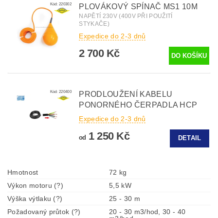
Kód:
220302
PLOVÁKOVÝ SPÍNAČ MS1 10M
NAPĚTÍ 230V (400V PŘI POUŽITÍ
STYKAČE)
Expedice do 2-3 dnů
2 700 Kč
Kód:
220400
PRODLOUŽENÍ KABELU
PONORNÉHO ČERPADLA HCP
Expedice do 2-3 dnů
1 250 Kč
od
DETAIL
Hmotnost
72 kg
Výkon motoru (?)
5,5 kW
Výška výtlaku (?)
25 - 30 m
Požadovaný průtok (?)
20 - 30 m3/hod, 30 - 40