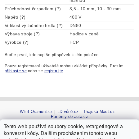
m3/hod
Průchodnost čerpadlem (?)
3,5 - 10 mm, 10 - 30 mm
Napětí (?)
400 V
Velikost výtlačného hrdla (?)
DN80
Výbava stroje (?)
Hadice v ceně
Výrobce (?)
HCP
Buďte první, kdo napíše příspěvek k této položce.
Pouze registrovaní uživatelé mohou vkládat příspěvky. Prosím
přihlaste se
nebo se
registrujte
.
WEB Oramont.cz
|
LD vůně.cz
|
Thajská Mast.cz
|
Parfémy do auta.cz
Tento web používá soubory cookie, retargetingové a
konverzní kódy. Dalším procházením tohoto webu