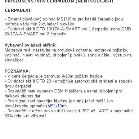
PŘÍSLUŠENSTVÍ K ČERPADLŮM (NENÍ SOUČÁSTÍ
ČERPADLA):
- Externí plovákový spínač MS1/10m; pro každé čerpadlo jsou
potřeba vždy min.2 ovládací plováky
- Ovládací skříň
QTD 10/17A-A-SMART pro 1 čerpadlo, nebo QMD
20/17A-A-SMART pro 2 čerpadla
Vybavení ovládací skříně:
Motorová relé; nastavitelná proudová ochrana, motorové pojistky,
vypínač, hlavní vypínač, připojení plováků, sond a čidel, výstup na
signalizaci.
POZNÁMKA:
- V ceně čerpadla je zahrnuto 9-10m požární hadice
- Ovládací skříň QTD 20 - umožňuje automatické střídání a souběh
dvou čerpadel
- Rozvaděč není vybaven GSM hlásičem a nemá připojení pro
dálkový přenos dat
- Pro signalizaci havarijní hladiny je nutný ještě další 1ks
plovákového spínače (
MS1/10m
)
- Rozvaděč je určen pro vnitřní instalaci -5°C až +40°C s maximální
50% relativní vlhkostí