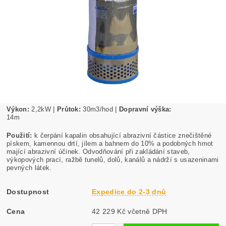
Výkon:
2,2
kW |
Průtok:
30m3/hod |
Dopravní výška:
14m
Použití:
k čerpání kapalin obsahující abrazivní částice znečištěné
pískem, kamennou drtí, jílem a bahnem do 10% a podobných hmot
mající abrazivní účinek. Odvodňování při zakládání staveb,
výkopových prací, ražbě tunelů, dolů, kanálů a nádrží s usazeninami
pevných látek.
Dostupnost
Expedice do 2-3 dnů
Cena
42 229 Kč včetně DPH