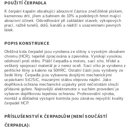
POUŽITÍ ČERPADLA
K čerpání kapalin obsahující abrazivní částice znečištěné pískem,
kamennou drtí, jílem a bahnem do 10% a podobných hmot mající
abrazivní účinek. Odvodňování při zakládání staveb, výkopových
prací, ražbě tunelů, dolů, kanálů a nádrží s usazeninami pevných
látek.
POPIS KONSTRUKCE
Oběžná kola čerpadel jsou vyrobena ze slitiny s vysokým obsahem
chromu (HCR), tepelně zpracována a zpevněna. Vynikají vysokou
odolností proti otěru. Plášť čerpadla a motoru, sací síto, hřídel a
veškerý spojovací materiál je z nerez oceli. Sací víko je vyrobeno z
perlitické litiny a kaleno na 50HRC. Ostatní části jsou vyrobeny ze
šedé litiny. Čerpadla jsou vybavena dvojitými mechanickými
ucpávkami SiC/SiC, mazanými stálou olejovou náplní. Jako
doplňková ochrana mechanické ucpávky proti nečistotám slouží
přídavné gufero. Nejnovější elektromotor v suchém provedení je
vybaven doplňkovou tepelnou ochranou. Profesionální výroba,
montáž a důkladná výstupní kontrola jsou zárukou nejvyšší kvality
čerpadel HCP.
PŘÍSLUŠENSTVÍ K ČERPADLŮM (NENÍ SOUČÁSTÍ
ČERPADLA):