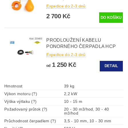
Expedice do 2-3 dnů
2 700 Kč
Kód:
220400
PRODLOUŽENÍ KABELU
PONORNÉHO ČERPADLA HCP
Expedice do 2-3 dnů
1 250 Kč
od
DETAIL
Hmotnost
39 kg
Výkon motoru (?)
2,2 kW
Výška výtlaku (?)
10 - 15 m
Požadovaný průtok (?)
20 - 30 m3/hod, 30 - 40
m3/hod
Průchodnost čerpadlem (?)
3,5 - 10 mm, 10 - 30 mm