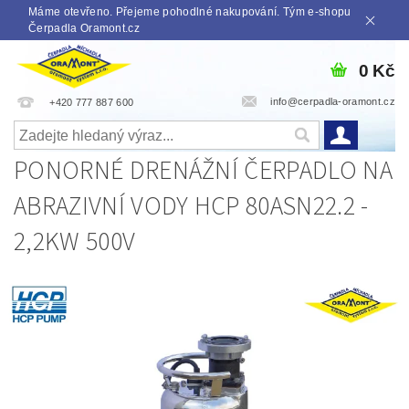
Máme otevřeno. Přejeme pohodlné nakupování. Tým e-shopu
Čerpadla Oramont.cz
0 Kč
info@cerpadla-oramont.cz
+420 777 887 600
PONORNÉ DRENÁŽNÍ ČERPADLO NA
ABRAZIVNÍ VODY HCP 80ASN22.2 -
2,2KW 500V