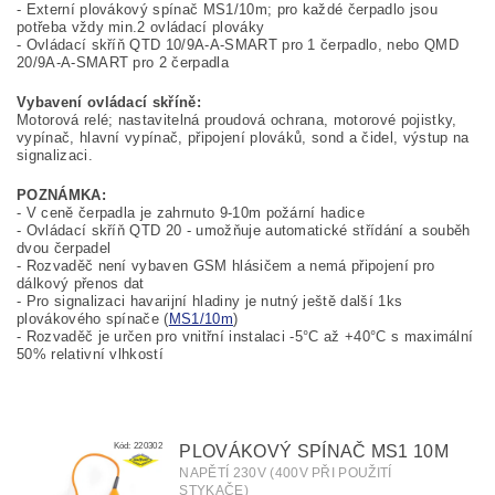
- Externí plovákový spínač MS1/10m; pro každé čerpadlo jsou
potřeba vždy min.2 ovládací plováky
- Ovládací skříň
QTD 10/9A-A-SMART pro 1 čerpadlo, nebo QMD
20/9A-A-SMART pro 2 čerpadla
Vybavení ovládací skříně:
Motorová relé; nastavitelná proudová ochrana, motorové pojistky,
vypínač, hlavní vypínač, připojení plováků, sond a čidel, výstup na
signalizaci.
POZNÁMKA:
- V ceně čerpadla je zahrnuto 9-10m požární hadice
- Ovládací skříň QTD 20 - umožňuje automatické střídání a souběh
dvou čerpadel
- Rozvaděč není vybaven GSM hlásičem a nemá připojení pro
dálkový přenos dat
- Pro signalizaci havarijní hladiny je nutný ještě další 1ks
plovákového spínače (
MS1/10m
)
- Rozvaděč je určen pro vnitřní instalaci -5°C až +40°C s maximální
50% relativní vlhkostí
Kód:
220302
PLOVÁKOVÝ SPÍNAČ MS1 10M
NAPĚTÍ 230V (400V PŘI POUŽITÍ
STYKAČE)