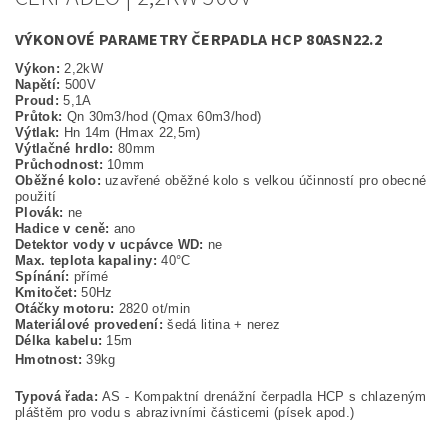
VÝKONOVÉ PARAMETRY ČERPADLA HCP 80ASN22.2
Výkon:
2,2kW
Napětí:
500V
Proud:
5,1A
Průtok:
Qn 30m3/hod (Qmax 60m3/hod)
Výtlak:
Hn 14m (Hmax 22,5m)
Výtlačné hrdlo:
80mm
Průchodnost:
10mm
Oběžné kolo:
uzavřené oběžné kolo s velkou účinností pro obecné
použití
Plovák:
ne
Hadice v ceně:
ano
Detektor vody v ucpávce WD:
ne
Max. teplota kapaliny:
40°C
Spínání:
přímé
Kmitočet:
50Hz
Otáčky motoru:
2820 ot/min
Materiálové provedení:
šedá litina + nerez
Délka kabelu:
15m
Hmotnost:
39kg
Typová řada:
AS - Kompaktní drenážní čerpadla HCP s chlazeným
pláštěm pro vodu s abrazivními částicemi (písek apod.)