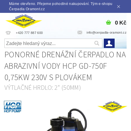
Máme otevřeno. Přejeme pohodlné nakupování. Tým e-shopu
Čerpadla Oramont.cz
0 Kč
info@cerpadla-oramont.cz
+420 777 887 600
PONORNÉ DRENÁŽNÍ ČERPADLO NA
ABRAZIVNÍ VODY HCP GD-750F
0,75KW 230V S PLOVÁKEM
VÝTLAČNÉ HRDLO: 2" (50MM)