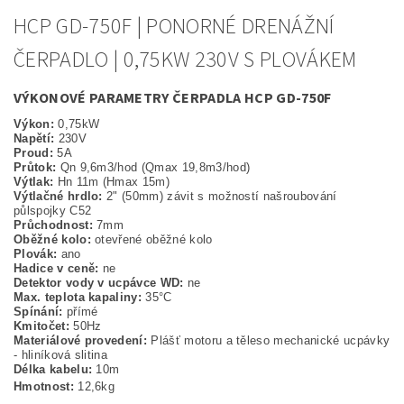
HCP GD-750F | PONORNÉ DRENÁŽNÍ
ČERPADLO | 0,75KW 230V S PLOVÁKEM
VÝKONOVÉ PARAMETRY ČERPADLA HCP GD-750F
Výkon:
0,75kW
Napětí:
230V
Proud:
5A
Průtok:
Qn 9,6m3/hod (Qmax 19,8m3/hod)
Výtlak:
Hn 11m (Hmax 15m)
Výtlačné hrdlo:
2" (50mm) závit s možností našroubování
půlspojky C52
Průchodnost:
7mm
Oběžné kolo:
otevřené oběžné kolo
Plovák:
ano
Hadice v ceně:
ne
Detektor vody v ucpávce WD:
ne
Max. teplota kapaliny:
35°C
Spínání:
přímé
Kmitočet:
50Hz
Materiálové provedení:
Plášť motoru a těleso mechanické ucpávky
- hliníková slitina
Délka kabelu:
10m
Hmotnost:
12,6kg