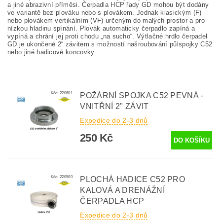
a jiné abrazivní příměsi. Čerpadla HCP řady GD mohou být dodány
ve variantě bez plováku nebo s plovákem. Jednak klasickým (F)
nebo plovákem vertikálním (VF) určeným do malých prostor a pro
nízkou hladinu spínání. Plovák automaticky čerpadlo zapíná a
vypíná a chrání jej proti chodu „na sucho“. Výtlačné hrdlo čerpadel
GD je ukončené 2“ závitem s možností našroubování půlspojky C52
nebo jiné hadicové koncovky.
Kód:
220601
POŽÁRNÍ SPOJKA C52 PEVNÁ -
VNITŘNÍ 2" ZÁVIT
Expedice do 2-3 dnů
250 Kč
Kód:
220500
PLOCHÁ HADICE C52 PRO
KALOVÁ A DRENÁŽNÍ
ČERPADLA HCP
Expedice do 2-3 dnů