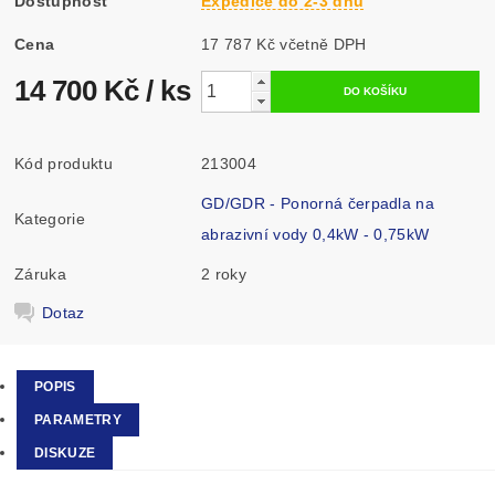
Dostupnost
Expedice do 2-3 dnů
Cena
17 787 Kč včetně DPH
14 700 Kč
/ ks
Kód produktu
213004
GD/GDR - Ponorná čerpadla na
Kategorie
abrazivní vody 0,4kW - 0,75kW
Záruka
2 roky
Dotaz
POPIS
PARAMETRY
DISKUZE