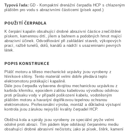
Typová řada:
GD - Kompaktní drenážní čerpadla HCP s chlazeným
pláštěm pro vodu s abrazivními částicemi (písek apod.)
POUŽITÍ ČERPADLA
K čerpání kapalin obsahující drobné abrazivní částice znečištěné
pískem, kamennou drtí, jílem a bahnem a podobných hmot mající
abrazivní účinek. Odvodňování při zakládání staveb, výkopových
prací, ražbě tunelů, dolů, kanálů a nádrží s usazeninami pevných
látek.
POPIS KONSTRUKCE
Plášť motoru a těleso mechanické ucpávky jsou vyrobeny z
hliníkové slitiny. Tento materiál velmi dobře předává teplo
elektromotoru protékající kapalině.
Dále jsou čerpadla vybavena dvojitou mechanickou ucpávkou z
karbidu křemíku, epoxidem zalitou kabelovou vývodkou odolnou
proti průsaku vody v případě poškození kabelu, vodotěsným
pláštěm motoru a havarijní doplňkovou tepelnou ochranou
elektromotoru. Profesionální výroba, montáž a důkladná výstupní
kontrola jsou zárukou nejvyšší kvality čerpadel HCP.
Oběžná kola a spirály jsou vyrobeny ze speciální pryže velmi
odolné proti abrazi. Tím pádem lépe odolávají čerpanému mediu
obsahující drobné abrasivní nečistoty, jako je písek, štěrk, kamení