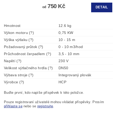
750 Kč
od
DETAIL
Hmotnost
12.6 kg
Výkon motoru (?)
0,75 KW
Výška výtlaku (?)
10 - 15 m
Požadovaný průtok (?)
0 - 10 m3/hod
Průchodnost čerpadlem (?)
3,5 - 10 mm
Napětí (?)
230 V
Velikost výtlačného hrdla (?)
DN50
Výbava stroje (?)
Integrovaný plovák
Výrobce (?)
HCP
Buďte první, kdo napíše příspěvek k této položce.
Pouze registrovaní uživatelé mohou vkládat příspěvky. Prosím
přihlaste se
nebo se
registrujte
.