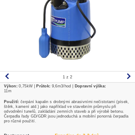
1
z 2
Výkon:
0,75
kW |
Průtok:
9,6m3/hod |
Dopravní výška:
11m
Použití:
čerpání kapalin s drobnými abrasivními nečistotami (písek,
štěrk, kamení atd.) jako například ve stavebním průmyslu při
odvodnění tunelů, zakládání zemních staveb a při výrobě betonu.
Čerpadla řady GD/GDR jsou jednoduchá a mobilní ponorná čerpadla
pro různé použití.