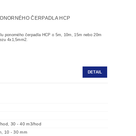
PONORNÉHO ČERPADLA HCP
belu ponorného čerpadla HCP o 5m, 10m, 15m nebo 20m
ůřezu 4x1,5mm2.
DETAIL
/hod, 30 - 40 m3/hod
m, 10 - 30 mm