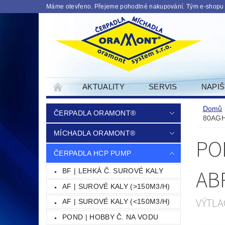
Máme otevřeno. Přejeme pohodlné nakupování. Tým e-shopu
AKTUALITY
SERVIS
NAPI
PODMINKY OCHRANY OSOBNICH UDAJU
Domů
ČERPADLA ORAMONT®
80AGH
MÍCHADLA ORAMONT®
PO
ČERPADLA HCP PUMP
AB
BF | LEHKÁ Č. SUROVÉ KALY
AF | SUROVÉ KALY (>150M3/H)
VÝTLA
AF | SUROVÉ KALY (<150M3/H)
POND | HOBBY Č. NA VODU