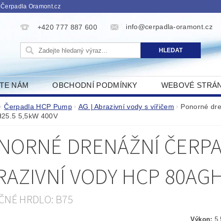
 Čerpadla Oramont.cz
info@cerpadla-oramont.cz
+420 777 887 600
ŠTE NÁM
OBCHODNÍ PODMÍNKY
WEBOVÉ STRÁ
Čerpadla HCP Pump
AG | Abrazivní vody s vířičem
Ponorné dre
25.5 5,5kW 400V
NORNÉ DRENÁŽNÍ ČERPAD
RAZIVNÍ VODY HCP 80AGH
ČNÉ HRDLO: B75
Výkon:
5,