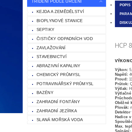
TŘÍDĚNÍ PODLE URČENÍ
POPIS
KEJDA A ZEMĚDĚLSTVÍ
PARA
BIOPLYNOVÉ STANICE
DISKU
SEPTIKY
ČISTIČKY ODPADNÍCH VOD
HCP 8
ZAVLAŽOVÁNÍ
STAVEBNICTVÍ
VÝKONO
ABRAZIVNÍ KAPALINY
Výkon:
5
CHEMICKÝ PRŮMYSL
Napětí:
4
Proud:
1
POTRAVINÁŘSKÝ PRŮMYSL
Průtok:
Q
Výtlak:
H
BAZÉNY
Výtlačné
Průchod
ZAHRADNÍ FONTÁNY
Oběžné k
Plovák:
ZAHRADNÍ JEZÍRKA
Detektor
Hadice v
SLANÁ MOŘSKÁ VODA
Spouštěc
Max. tep
Spínání