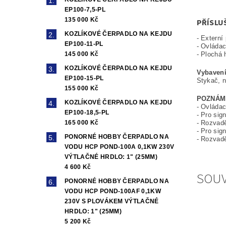
EP100-7,5-PL
135 000 Kč
PŘÍSLU
KOZLÍKOVÉ ČERPADLO NA KEJDU
- Externí
EP100-11-PL
- Ovládac
145 000 Kč
- Plochá 
KOZLÍKOVÉ ČERPADLO NA KEJDU
Vybavení
EP100-15-PL
Stykač, n
155 000 Kč
POZNÁM
KOZLÍKOVÉ ČERPADLO NA KEJDU
- Ovládac
EP100-18,5-PL
- Pro sig
165 000 Kč
- Rozvad
- Pro sig
PONORNÉ HOBBY ČERPADLO NA
- Rozvadě
VODU HCP POND-100A 0,1KW 230V
VÝTLAČNÉ HRDLO: 1" (25MM)
4 600 Kč
SOUV
PONORNÉ HOBBY ČERPADLO NA
VODU HCP POND-100AF 0,1KW
230V S PLOVÁKEM VÝTLAČNÉ
HRDLO: 1" (25MM)
5 200 Kč