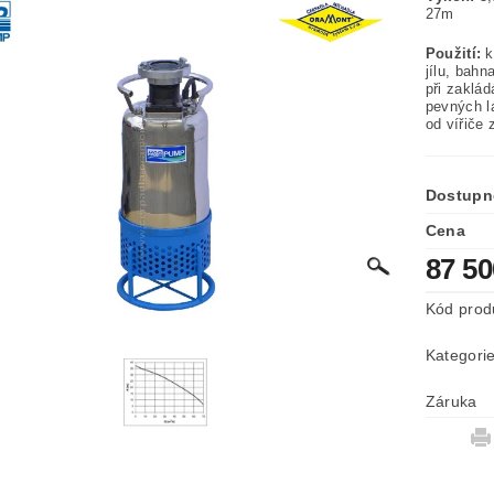
2
Použití:
k
jílu, bah
při zaklád
pevných lá
od vířiče
Dostupn
Cena
87 5
Kód prod
Kategori
Záruka