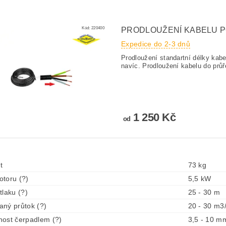
Kód:
220400
PRODLOUŽENÍ KABELU 
Expedice do 2-3 dnů
Prodloužení standartní délky ka
navíc. Prodloužení kabelu do pr
1 250 Kč
od
t
73 kg
toru (?)
5,5 kW
tlaku (?)
25 - 30 m
ný průtok (?)
20 - 30 m3
ost čerpadlem (?)
3,5 - 10 m