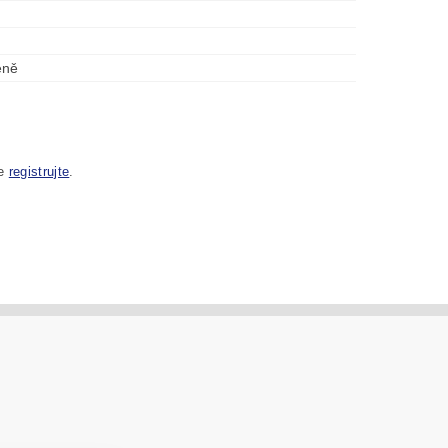
eně
se
registrujte
.