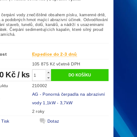
7m
 čerpání vody znečištěné obsahem písku, kamenné drtě,
na a podobných hmot mající abrazivní účinek. Odvodňování
ání staveb, tunelů, dolů, kanálů, a nádrží s usazeninami
tek. Čerpání sedimentujících kapalin, které silný proud
 zamíchá.
ost
Expedice do 2-3 dnů
105 875 Kč včetně DPH
00 Kč
/ ks
uktu
210002
AG - Ponorná čerpadla na abrazivní
e
vody 1,1kW - 3,7kW
2 roky
Tisk
Dotaz