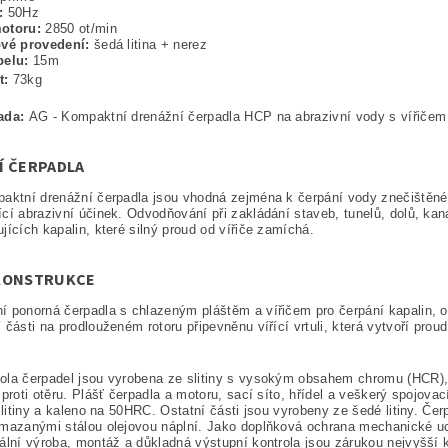
t:
50Hz
motoru:
2850 ot/min
ové provedení:
šedá litina + nerez
belu:
15m
t:
73kg
ada:
AG - Kompaktní drenážní čerpadla HCP na abrazivní vody s vířiče
Í ČERPADLA
paktní drenážní čerpadla jsou vhodná zejména
k čerpání vody znečištěné
cí abrazivní účinek. Odvodňování při zakládání staveb, tunelů, dolů, kan
jících kapalin, které silný proud od vířiče zamíchá.
KONSTRUKCE
 ponorná čerpadla s chlazeným pláštěm a vířičem pro čerpání kapalin, o
 části na prodlouženém rotoru připevněnu vířící vrtuli, která vytvoří pro
ola čerpadel jsou vyrobena ze slitiny s vysokým obsahem chromu (HCR),
 proti otěru. Plášť čerpadla a motoru, sací síto, hřídel a veškerý spojovac
é litiny a kaleno na 50HRC. Ostatní části jsou vyrobeny ze šedé litiny. 
mazanými stálou olejovou náplní. Jako doplňková ochrana mechanické ucp
ální výroba, montáž a důkladná výstupní kontrola jsou zárukou nejvyšší 