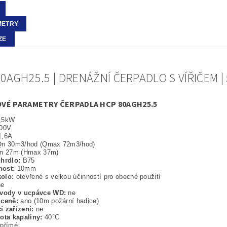
METRY
ZE
0AGH25.5 | DRENÁŽNÍ ČERPADLO S VÍŘIČEM |
VÉ PARAMETRY ČERPADLA HCP 80AGH25.5
,5kW
00V
1,6A
n 30m3/hod (Qmax 72m3/hod)
n 27m (Hmax 37m)
 hrdlo:
B75
nost:
10mm
olo:
otevřené s velkou účinností pro obecné použití
ne
 vody v ucpávce WD:
ne
 ceně:
ano (10m požární hadice)
í zařízení:
ne
lota kapaliny:
40°C
:
přímé