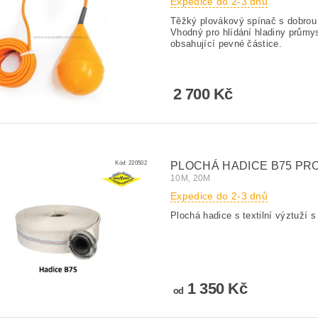
Expedice do 2-3 dnů
Těžký plovákový spínač s dobrou
Vhodný pro hlídání hladiny průmy
obsahující pevné částice.
2 700 Kč
Kód:
220502
PLOCHÁ HADICE B75 PR
10M, 20M
Expedice do 2-3 dnů
Plochá hadice s textilní výztuží
1 350 Kč
od