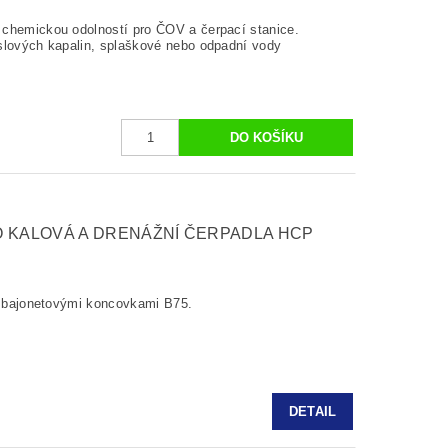
 chemickou odolností pro ČOV a čerpací stanice.
slových kapalin, splaškové nebo odpadní vody
O KALOVÁ A DRENÁŽNÍ ČERPADLA HCP
 s bajonetovými koncovkami B75.
DETAIL