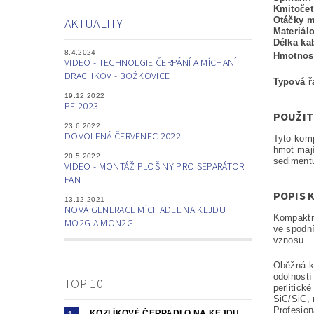
Kmitoče
Otáčky 
AKTUALITY
Materiál
Délka ka
8.4.2024
Hmotnos
VIDEO - TECHNOLGIE ČERPÁNÍ A MÍCHANÍ
DRACHKOV - BOŽKOVICE
Typová ř
19.12.2022
PF 2023
POUŽIT
23.6.2022
DOVOLENÁ ČERVENEC 2022
Tyto kom
hmot mají
20.5.2022
sedimentu
VIDEO - MONTÁŽ PLOŠINY PRO SEPARÁTOR
FAN
POPIS 
13.12.2021
NOVÁ GENERACE MÍCHADEL NA KEJDU
Kompaktní
MO2G A MON2G
ve spodní
vznosu.
Oběžná k
odolností
TOP 10
perlitick
SiC/SiC, 
Profesion
KOZLÍKOVÉ ČERPADLO NA KEJDU