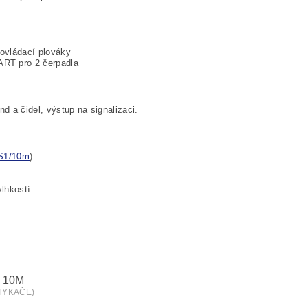
 ovládací plováky
RT pro 2 čerpadla
d a čidel, výstup na signalizaci.
S1/10m
)
vlhkostí
 10M
STYKAČE)