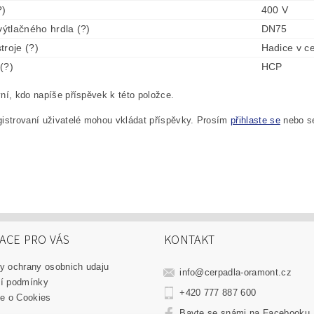
?)
400 V
výtlačného hrdla (?)
DN75
troje (?)
Hadice v c
(?)
HCP
ní, kdo napíše příspěvek k této položce.
istrovaní uživatelé mohou vkládat příspěvky. Prosím
přihlaste se
nebo 
ACE PRO VÁS
KONTAKT
y ochrany osobnich udaju
info
@
cerpadla-oramont.cz
í podmínky
+420 777 887 600
e o Cookies
Bavte se snámi na Facebooku