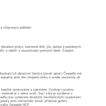
m a chlazeným pláštěm
 obsahem písku, kamenné drtě, jílu, bahna a podobných
álů, a nádrží s usazeninami pevných látek. Čerpání
bsahujících abrazivní částice (písek apod.) Čerpadlo má
ud kapaliny proti dnu čerpané jímky a uvede usazeniny do
 tepelně zpracována a zpevněna. Vynikají vysokou
í materiál je z nerez oceli. Sací víko je vyrobeno z
Čerpadla jsou vybavena dvojitými mechanickými ucpávkami
ávky proti nečistotám slouží přídavné gufero.
kvality čerpadel HCP.