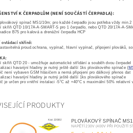
ŠENSTVÍ K ČERPADLŮM (NENÍ SOUČÁSTÍ ČERPADLA):
 plovákový spínač MS1/10m; pro každé čerpadlo jsou potřeba vždy min.2
í skříň
QTD 10/17A-A-SMART-S pro 1 čerpadlo, nebo QTD 20/17A-A-SMA
hadice B75 pro kalová a drenážní čerpadla HCP
 ovládací skříně:
astavitelná proud.ochrana, vypínač, hlavní vypínač, připojení plováků, son
KA:
í skříň QTD 20 - umožňuje automatické střídání a souběh dvou čerpadel
nalizaci havarijní hladiny je nutný ještě další 1ks plovákového spínače (
M
ěč není vybaven GSM hlásičem a nemá připojení pro dálkový přenos dat
nalizaci havarijní hladiny je nutný ještě další 1ks plovákového spínače
č je určen pro vnitřní instalaci -5°C až +40°C s maximální 50% relativní 
ISEJÍCÍ PRODUKTY
Kód:
220302
PLOVÁKOVÝ SPÍNAČ MS1
NAPĚTÍ 230V (400V PŘI POUŽITÍ 