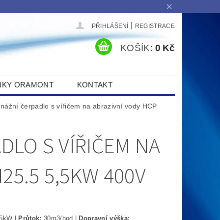
|
PŘIHLÁŠENÍ
REGISTRACE
KOŠÍK:
0 Kč
NKY ORAMONT
KONTAKT
nážní čerpadlo s vířičem na abrazivní vody HCP
LO S VÍŘIČEM NA
25.5 5,5KW 400V
5
kW |
Průtok:
30m3/hod |
Dopravní výška: