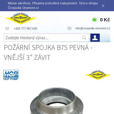
Máme otevřeno. Přejeme pohodlné nakupování. Tým e-shopu
Čerpadla Oramont.cz
0 Kč
info@cerpadla-oramont.cz
+420 777 887 600
POŽÁRNÍ SPOJKA B75 PEVNÁ -
VNĚJŠÍ 3" ZÁVIT