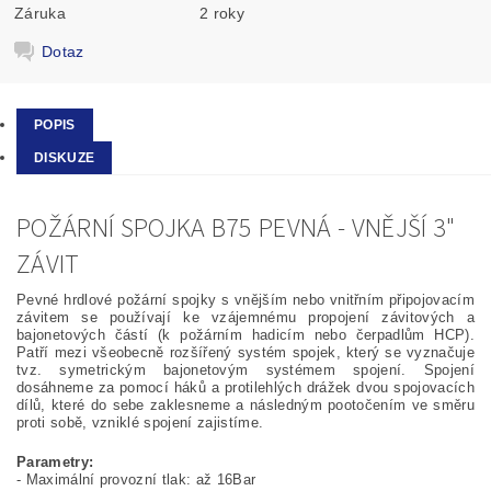
Záruka
2 roky
Dotaz
POPIS
DISKUZE
POŽÁRNÍ SPOJKA B75 PEVNÁ - VNĚJŠÍ 3"
ZÁVIT
Pevné hrdlové požární spojky s vnějším nebo vnitřním připojovacím
závitem se používají ke vzájemnému propojení závitových a
bajonetových částí (k požárním hadicím nebo čerpadlům HCP).
Patří mezi všeobecně rozšířený systém spojek, který se vyznačuje
tvz. symetrickým bajonetovým systémem spojení. Spojení
dosáhneme za pomocí háků a protilehlých drážek dvou spojovacích
dílů, které do sebe zaklesneme a následným pootočením ve směru
proti sobě, vzniklé spojení zajistíme.
Parametry:
- Maximální provozní tlak: až 16Bar