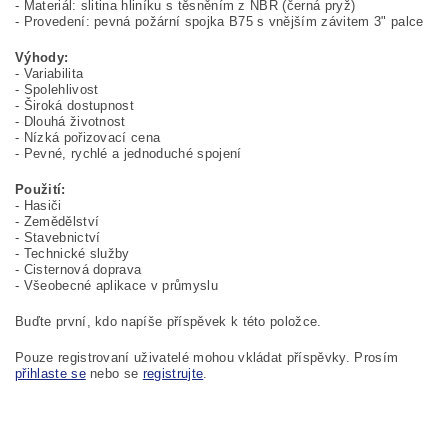
- Materiál: slitina hliníku s těsněním z NBR (černá pryž)
- Provedení: pevná požární spojka B75 s vnějším závitem 3" palce
Výhody:
- Variabilita
- Spolehlivost
- Široká dostupnost
- Dlouhá životnost
- Nízká pořizovací cena
- Pevné, rychlé a jednoduché spojení
Použití:
- Hasiči
- Zemědělství
- Stavebnictví
- Technické služby
- Cisternová doprava
- Všeobecné aplikace v průmyslu
Buďte první, kdo napíše příspěvek k této položce.
Pouze registrovaní uživatelé mohou vkládat příspěvky. Prosím
přihlaste se
nebo se
registrujte
.