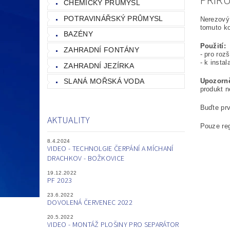
PŘÍR
CHEMICKÝ PRŮMYSL
POTRAVINÁŘSKÝ PRŮMYSL
Nerezový
tomuto k
BAZÉNY
Použití:
ZAHRADNÍ FONTÁNY
- pro ro
- k insta
ZAHRADNÍ JEZÍRKA
SLANÁ MOŘSKÁ VODA
Upozorně
produkt n
Buďte prv
AKTUALITY
Pouze reg
8.4.2024
VIDEO - TECHNOLGIE ČERPÁNÍ A MÍCHANÍ
DRACHKOV - BOŽKOVICE
19.12.2022
PF 2023
23.6.2022
DOVOLENÁ ČERVENEC 2022
20.5.2022
VIDEO - MONTÁŽ PLOŠINY PRO SEPARÁTOR