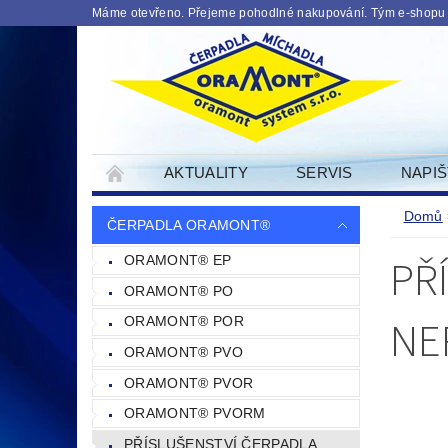
Máme otevřeno. Přejeme pohodlné nakupování. Tým e-shopu
AKTUALITY
SERVIS
NAPI
PODMINKY OCHRANY OSOBNICH UDAJU
Domů
ČERPADLA ORAMONT®
PŘ
ORAMONT® EP
ORAMONT® PO
NE
ORAMONT® POR
ORAMONT® PVO
ORAMONT® PVOR
ORAMONT® PVORM
PŘÍSLUŠENSTVÍ ČERPADLA