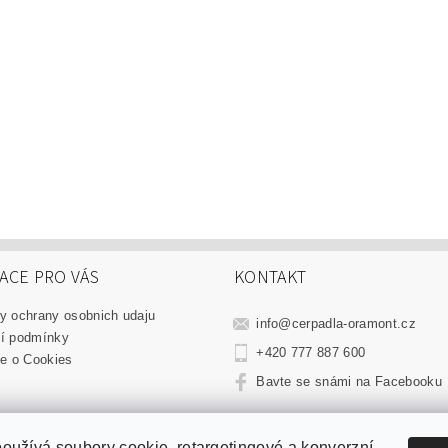
ACE PRO VÁS
KONTAKT
y ochrany osobnich udaju
info
@
cerpadla-oramont.cz
í podmínky
+420 777 887 600
e o Cookies
Bavte se snámi na Facebooku
WEB Oramont.cz
|
LD vůně.cz
|
Thajská Mast.cz
|
Parfémy do auta.cz
oužívá soubory cookie, retargetingové a konverzní