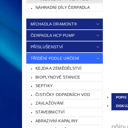
NÁHRADNÍ DÍLY ČERPADLA
MÍCHADLA ORAMONT®
ČERPADLA HCP PUMP
PŘÍSLUŠENSTVÍ
TŘÍDĚNÍ PODLE URČENÍ
KEJDA A ZEMĚDĚLSTVÍ
BIOPLYNOVÉ STANICE
SEPTIKY
ČISTIČKY ODPADNÍCH VOD
POPIS
ZAVLAŽOVÁNÍ
DISKU
STAVEBNICTVÍ
ABRAZIVNÍ KAPALINY