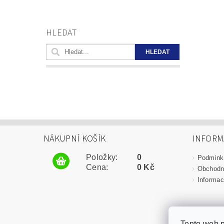
HLEDAT
NÁKUPNÍ KOŠÍK
INFORM
Položky:
0
Podmink
Cena:
0 Kč
Obchodn
Informac
Tento web p