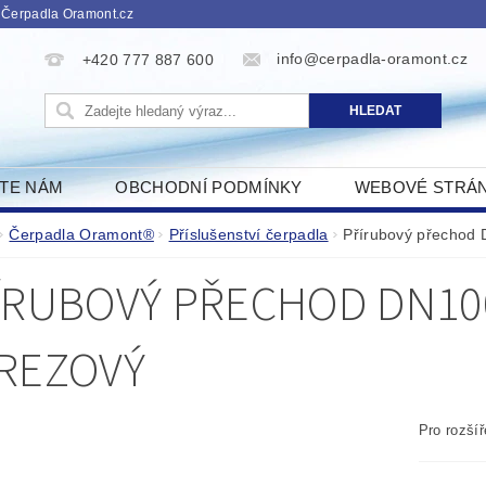
 Čerpadla Oramont.cz
info@cerpadla-oramont.cz
+420 777 887 600
ŠTE NÁM
OBCHODNÍ PODMÍNKY
WEBOVÉ STRÁ
Čerpadla Oramont®
Příslušenství čerpadla
Přírubový přechod
ÍRUBOVÝ PŘECHOD DN100
REZOVÝ
Pro rozší