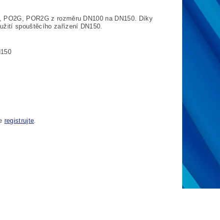
POR, PO2G, POR2G z rozměru DN100 na DN150. Díky
užití spouštěcího zařízení DN150.
N150
se
registrujte
.