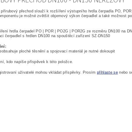
UBOVÝ PŘECHOD DN100 - DN150 NEREZOVÝ
 přírubový přechod slouží k rozšíření výstupního hrdla čerpadla PO, 
omponentu je možné zvětšit objemový výkon čerpadlel a také možnost po
zšíření hrdla čerpadel PO | POR | PO2G | POR2G ze rozměru DN100 na D
laci čerpadlel s hrdlen DN100 na spouštěcí zařízení SZ-DN150
ní:
eobsahuje ploché těsnění a spojovací materiál je nutné dokoupit
ní, kdo napíše příspěvek k této položce.
istrovaní uživatelé mohou vkládat příspěvky. Prosím
přihlaste se
nebo 