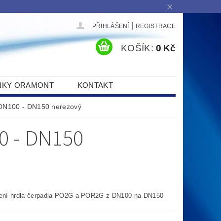
|
PŘIHLÁŠENÍ
REGISTRACE
KOŠÍK:
0 Kč
NKY ORAMONT
KONTAKT
 DN100 - DN150 nerezový
 - DN150
ření hrdla čerpadla PO2G a POR2G z DN100 na DN150