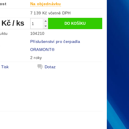
ost
Na objednávku
7 139 Kč včetně DPH
0 Kč
/ ks
uktu
104210
Příslušenství pro čerpadla
e
ORAMONT®
2 roky
Tisk
Dotaz