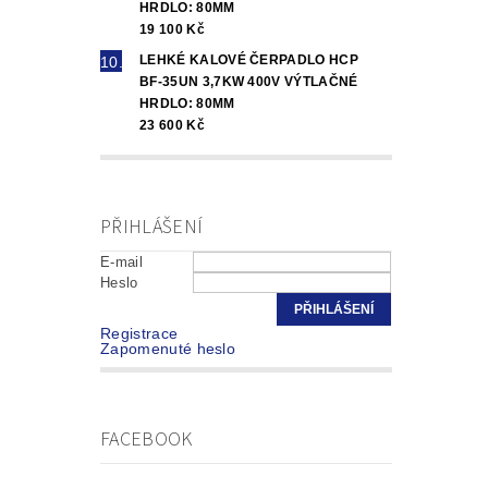
HRDLO: 80MM
19 100 Kč
LEHKÉ KALOVÉ ČERPADLO HCP
BF-35UN 3,7KW 400V VÝTLAČNÉ
HRDLO: 80MM
23 600 Kč
PŘIHLÁŠENÍ
E-mail
Heslo
Registrace
Zapomenuté heslo
FACEBOOK