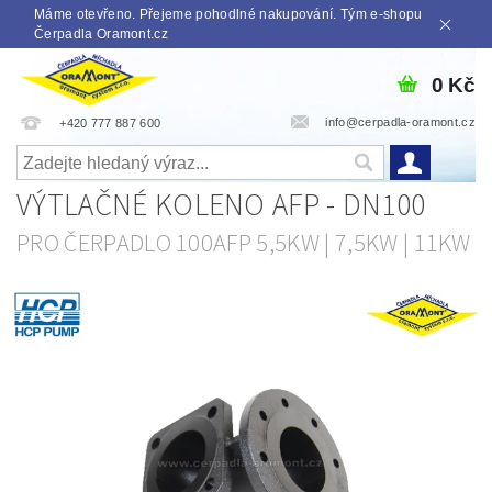
Máme otevřeno. Přejeme pohodlné nakupování. Tým e-shopu
Čerpadla Oramont.cz
0 Kč
info@cerpadla-oramont.cz
+420 777 887 600
VÝTLAČNÉ KOLENO AFP - DN100
PRO ČERPADLO 100AFP 5,5KW | 7,5KW | 11KW