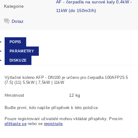
AF - čerpadla na surové kaly 0,4kW -
Kategorie
11kW (do 150m3/h)
Dotaz
POPIS
PARAMETRY
DISKUZE
Výtlačné koleno AFP - DN100 je určeno pro čerpadla 100AFP25.5
(7.5) (11) 5.5kW | 7,5kW | 11kW
Hmotnost
12 kg
Buďte první, kdo napíše příspěvek k této položce.
Pouze registrovaní uživatelé mohou vkládat příspěvky. Prosím
přihlaste se
nebo se
registrujte
.