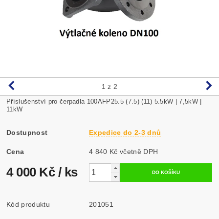
1
z 2
Příslušenství pro čerpadla 100AFP25.5 (7.5) (11) 5.5kW | 7,5kW |
11kW
Dostupnost
Expedice do 2-3 dnů
Cena
4 840 Kč včetně DPH
4 000 Kč
/ ks
Kód produktu
201051