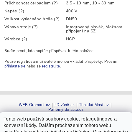
Průchodnost čerpadlem (?)
3,5 - 10 mm, 10 - 30 mm
Napětí (?)
400 V
Velikost výtlačného hrdla (?)
DN50
Výbava stroje (?)
Integrovaný plovák, Možnost
připojení na SZ
Výrobce (?)
HCP
Buďte první, kdo napíše příspěvek k této položce.
Pouze registrovaní uživatelé mohou vkládat příspěvky. Prosím
přihlaste se
nebo se
registrujte
.
WEB Oramont.cz
|
LD vůně.cz
|
Thajská Mast.cz
|
Parfémy do auta.cz
Tento web používá soubory cookie, retargetingové a
konverzní kódy. Dalším procházením tohoto webu
vyjadřujete souhlas s jejich používáním. Více informací o