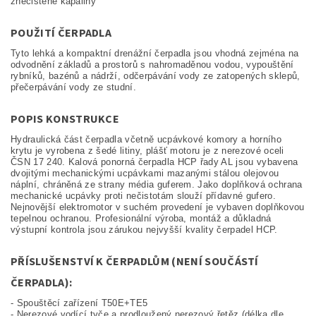
znečištěné kapaliny
POUŽITÍ ČERPADLA
Tyto lehká a kompaktní drenážní čerpadla jsou vhodná zejména na
odvodnění základů a prostorů s nahromaděnou vodou, vypouštění
rybníků, bazénů a nádrží, odčerpávání vody ze zatopených sklepů,
přečerpávání vody ze studní.
POPIS KONSTRUKCE
Hydraulická část čerpadla včetně ucpávkové komory a horního
krytu je vyrobena z šedé litiny, plášť motoru je z nerezové oceli
ČSN 17 240. Kalová ponorná čerpadla HCP řady AL jsou vybavena
dvojitými mechanickými ucpávkami mazanými stálou olejovou
náplní, chráněná ze strany média guferem. Jako doplňková ochrana
mechanické ucpávky proti nečistotám slouží přídavné gufero.
Nejnovější elektromotor v suchém provedení je vybaven doplňkovou
tepelnou ochranou. Profesionální výroba, montáž a důkladná
výstupní kontrola jsou zárukou nejvyšší kvality čerpadel HCP.
PŘÍSLUŠENSTVÍ K ČERPADLŮM (NENÍ SOUČÁSTÍ
ČERPADLA):
- Spouštěcí zařízení T50E+TE5
- Nerezové vodící tyče a prodloužený nerezový řetěz (délka dle