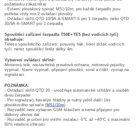
požadavku zákazníka)
- Externí plovákový spínač MS1/10m; pro každé čerpadlo jsou
potřeba vždy min.2 ovládací plováky
- Ovládací skříň QTD 10/9A-A-SMART-S pro 1 čerpadlo, nebo QTD
20/9A-A-SMART pro 2 čerpadla
Spouštěcí zařízení čerpadla T50E+TE5 (bez vodících tyčí)
obsahuje:
Těleso spouštěcího zařízení, posuvný hák, horní držák vodících
tyčí, nerez spouštěcí řetěz délky 4m.
Vybavení ovládací skříně:
Motorová relé, nastavitelná proudová ochrana, motorové pojistky,
vypínač, hlavní vypínač, připojení plováků, sond a čidel, výstup na
signalizaci.
POZNÁMKA:
- Ovládací skříň QTD 20 - umožňuje automatické střídání a souběh
dvou čerpadel
- Pro signalizaci havarijní hladiny je nutný ještě další 1ks
plovákového spínače (
MS1/10m
)
- Rozvaděč není vybaven GSM hlásičem a nemá připojení pro
dálkový přenos dat
- Rozvaděč je určen pro vnitřní instalaci -5°C až +40°C s maximální
50% relativní vlhkostí