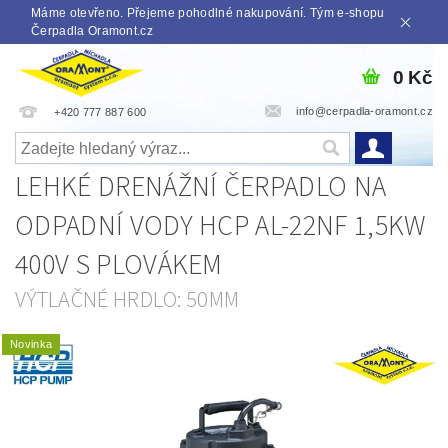
Máme otevřeno. Přejeme pohodlné nakupování. Tým e-shopu
Čerpadla Oramont.cz
0 Kč
info@cerpadla-oramont.cz
+420 777 887 600
LEHKÉ DRENÁŽNÍ ČERPADLO NA
ODPADNÍ VODY HCP AL-22NF 1,5KW
400V S PLOVÁKEM
VÝTLAČNÉ HRDLO: 50MM
Novinka