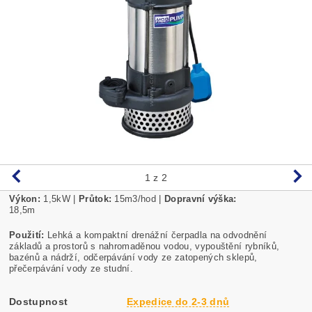
1
z 2
Výkon:
1,5kW |
Průtok:
15m3/hod |
Dopravní výška:
18,5m
Použití:
Lehká a kompaktní drenážní čerpadla na odvodnění
základů a prostorů s nahromaděnou vodou, vypouštění rybníků,
bazénů a nádrží, odčerpávání vody ze zatopených sklepů,
přečerpávání vody ze studní.
Dostupnost
Expedice do 2-3 dnů