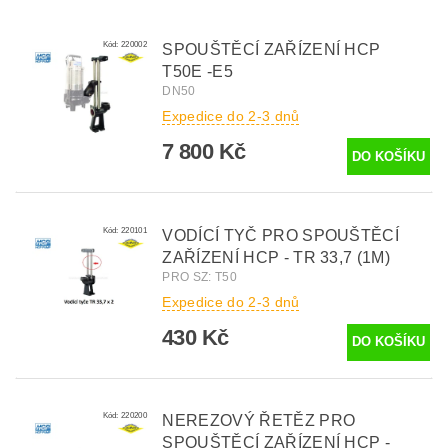
Kód:
220002
SPOUŠTĚCÍ ZAŘÍZENÍ HCP
T50E -E5
DN50
Expedice do 2-3 dnů
7 800 Kč
Kód:
220101
VODÍCÍ TYČ PRO SPOUŠTĚCÍ
ZAŘÍZENÍ HCP - TR 33,7 (1M)
PRO SZ: T50
Expedice do 2-3 dnů
430 Kč
Kód:
220200
NEREZOVÝ ŘETĚZ PRO
SPOUŠTĚCÍ ZAŘÍZENÍ HCP -