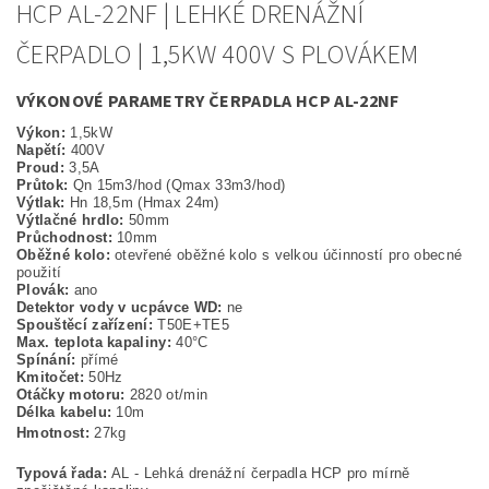
HCP AL-22NF | LEHKÉ DRENÁŽNÍ
ČERPADLO | 1,5KW 400V S PLOVÁKEM
VÝKONOVÉ PARAMETRY ČERPADLA HCP AL-22NF
Výkon:
1,5kW
Napětí:
400V
Proud:
3,5A
Průtok:
Qn 15m3/hod (Qmax 33m3/hod)
Výtlak:
Hn 18,5m (Hmax 24m)
Výtlačné hrdlo:
50mm
Průchodnost:
10mm
Oběžné kolo:
otevřené oběžné kolo s velkou účinností pro obecné
použití
Plovák:
ano
Detektor vody v ucpávce WD:
ne
Spouštěcí zařízení:
T50E+TE5
Max. teplota kapaliny:
40°C
Spínání:
přímé
Kmitočet:
50Hz
Otáčky motoru:
2820 ot/min
Délka kabelu:
10m
Hmotnost:
27kg
Typová řada:
AL - Lehká drenážní čerpadla HCP pro mírně