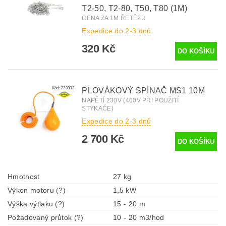
T2-50, T2-80, T50, T80 (1M)
CENA ZA 1M ŘETĚZU
Expedice do 2-3 dnů
320 Kč
Kód:
220302
PLOVÁKOVÝ SPÍNAČ MS1 10M
NAPĚTÍ 230V (400V PŘI POUŽITÍ
STYKAČE)
Expedice do 2-3 dnů
2 700 Kč
Hmotnost
27 kg
Výkon motoru (?)
1,5 kW
Výška výtlaku (?)
15 - 20 m
Požadovaný průtok (?)
10 - 20 m3/hod