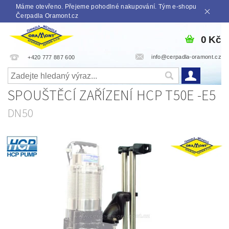
Máme otevřeno. Přejeme pohodlné nakupování. Tým e-shopu
Čerpadla Oramont.cz
0 Kč
info@cerpadla-oramont.cz
+420 777 887 600
SPOUŠTĚCÍ ZAŘÍZENÍ HCP T50E -E5
DN50