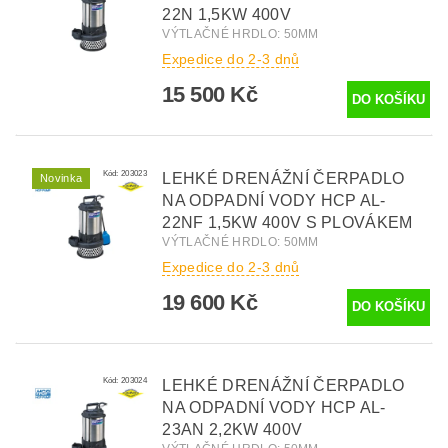
22N 1,5KW 400V
VÝTLAČNÉ HRDLO: 50MM
Expedice do 2-3 dnů
15 500 Kč
Kód:
203023
LEHKÉ DRENÁŽNÍ ČERPADLO
Novinka
NA ODPADNÍ VODY HCP AL-
22NF 1,5KW 400V S PLOVÁKEM
VÝTLAČNÉ HRDLO: 50MM
Expedice do 2-3 dnů
19 600 Kč
Kód:
203024
LEHKÉ DRENÁŽNÍ ČERPADLO
NA ODPADNÍ VODY HCP AL-
23AN 2,2KW 400V