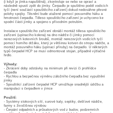
(i když je jímka napuštěná), zkontroluje se nebo se opraví a
následně spustí zpět do jímky. Čerpadlo je spuštěno podél vodicích
tyčí (není součástí spouštěcího zařízení) dokud nedosáhne přesné
polohy spojky. Těsnění bude utažené pomocí posuvného háku a
hmotnosti čerpadla. Těleso spouštěcího zařízení je uchyceno ke
spodní části jímky a spojeno s přívodním potrubím.
Instalace spouštěcího zařízení obnáší montáž tělesa spouštěcího
zařízení (upínacího kolena) na dno nádrže či jímky pomocí
nerezových kotevních šroubů, montáž nerezových vodících tyčí
pomocí horního držáku, který je většinou kotven do stropu nádrže, a
montáž posuvného háku (upínací příruby) na čerpadlo. U některých
typů čerpadel HCP se musí odmontovat stojan, případně výtlačné
hrdlo.
Výhody:
- Zkrácení doby odstávky na minimum při revizi či prohlídce
čerpadla
- Rychlou a bezpečnou výměnu záložního čerpadla bez vypuštění
jímky
- Spouštěcí zařízení čerpadel HCP umožňuje snadnější údržbu a
manipulaci s čerpadlem v jímce
Použití:
- Systémy stokových sítí, surové kaly, septiky, dešťové nádrže,
farmy s živočišnou výrobou
- Čerpání odpadních a průsakových vod z budov, podzemních