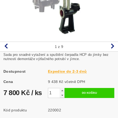
1
z 9
Sada pro snadné vytažení a spuštění čerpadla HCP do jímky bez
nutnosti demontáže výtlačného potrubí v jímce.
Dostupnost
Expedice do 2-3 dnů
Cena
9 438 Kč včetně DPH
7 800 Kč
/ ks
Kód produktu
220002