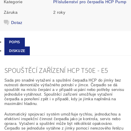
Kategorie
Příslušenství pro čerpadla HCP Pump
Záruka
2 roky
Dotaz
POPIS
DISKUZE
SPOUŠTĚCÍ ZAŘÍZENÍ HCP T50E - E5
Sada pro snadné vytažení a spuštění čerpadla HCP do jímky bez
nutnosti demontáže výtlačného potrubí v jímce. Čerpadlo se dá
spouštět na místo čerpání a v případě ucpání nebo potřeby servisu
jednoduše vytáhnout. Spouštěcí zařízení umožňuje vytažení
čerpadla a ponoření zpět i v případě, kdy je jímka naplněná na
maximální hladinu.
Automatický spojovací systém umožňuje rychlou, jednoduchou a
efektivní inspekční činnost čerpadla jako je kontrola, servis nebo
oprava. Vytažení a spuštění může být několikrát opakováno.
Čerpadlo se jednoduše vytáhne z jímky pomocí nerezového řetězu