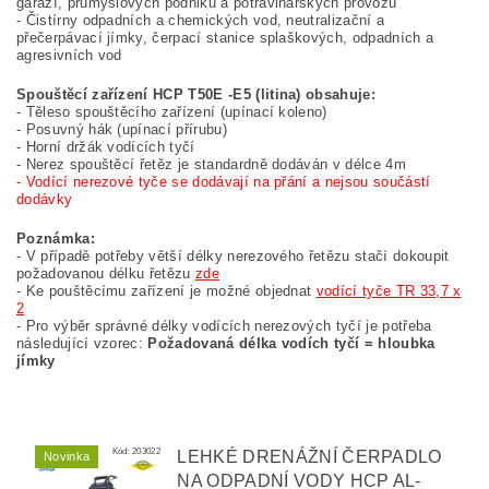
garáží, průmyslových podniků a potravinářských provozů
- Čistírny odpadních a chemických vod, neutralizační a
přečerpávací jímky, čerpací stanice splaškových, odpadních a
agresivních vod
Spouštěcí zařízení HCP T50E -E5 (litina) obsahuje:
-
Těleso spouštěcího zařízení (upínací koleno)
- Posuvný hák (upínací přírubu)
- Horní držák vodících tyčí
- Nerez spouštěcí řetěz je standardně dodáván v délce 4m
- Vodící nerezové tyče se dodávají na přání a nejsou součástí
dodávky
Poznámka:
- V případě potřeby větší délky nerezového řetězu stačí dokoupit
požadovanou délku řetězu
zde
- Ke pouštěcímu zařízení je možné objednat
vodící tyče TR 33,7 x
2
- Pro výběr správné délky vodících nerezových tyčí je potřeba
následující vzorec:
Požadovaná délka vodích tyčí = hloubka
jímky
Kód:
203022
LEHKÉ DRENÁŽNÍ ČERPADLO
Novinka
NA ODPADNÍ VODY HCP AL-