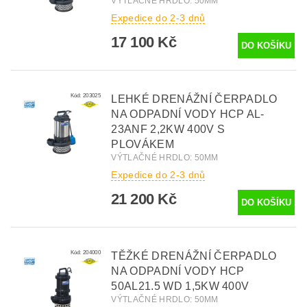
VÝTLAČNÉ HRDLO: 50MM
Expedice do 2-3 dnů
17 100 Kč
Kód:
203025
LEHKÉ DRENÁŽNÍ ČERPADLO
NA ODPADNÍ VODY HCP AL-
23ANF 2,2KW 400V S
PLOVÁKEM
VÝTLAČNÉ HRDLO: 50MM
Expedice do 2-3 dnů
21 200 Kč
Kód:
204000
TĚŽKÉ DRENÁŽNÍ ČERPADLO
NA ODPADNÍ VODY HCP
50AL21.5 WD 1,5KW 400V
VÝTLAČNÉ HRDLO: 50MM