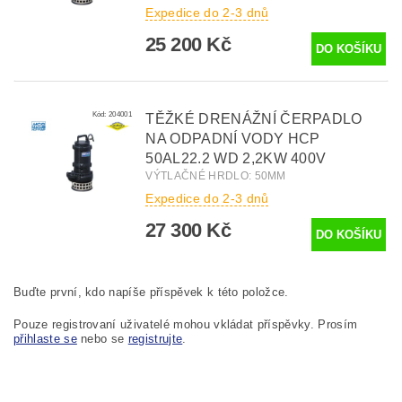
Expedice do 2-3 dnů
25 200 Kč
Kód:
204001
TĚŽKÉ DRENÁŽNÍ ČERPADLO
NA ODPADNÍ VODY HCP
50AL22.2 WD 2,2KW 400V
VÝTLAČNÉ HRDLO: 50MM
Expedice do 2-3 dnů
27 300 Kč
Buďte první, kdo napíše příspěvek k této položce.
Pouze registrovaní uživatelé mohou vkládat příspěvky. Prosím
přihlaste se
nebo se
registrujte
.