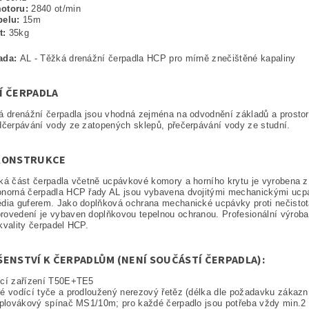
motoru:
2840 ot/min
belu:
15m
t:
35kg
ada:
AL - Těžká drenážní čerpadla HCP pro mírně znečištěné kapaliny
Í ČERPADLA
á drenážní čerpadla jsou vhodná zejména na odvodnění základů a prosto
dčerpávání vody ze zatopených sklepů, přečerpávání vody ze studní.
KONSTRUKCE
ká část čerpadla včetně ucpávkové komory a horního krytu je vyrobena z 
onorná čerpadla HCP řady AL jsou vybavena dvojitými mechanickými ucpá
dia guferem. Jako doplňková ochrana mechanické ucpávky proti nečistotá
ovedení je vybaven doplňkovou tepelnou ochranou. Profesionální výroba
kvality čerpadel HCP.
ŠENSTVÍ K ČERPADLŮM (NENÍ SOUČÁSTÍ ČERPADLA):
ěcí zařízení T50E+TE5
é vodící tyče a prodloužený nerezový řetěz (délka dle požadavku zákazn
 plovákový spínač MS1/10m; pro každé čerpadlo jsou potřeba vždy min.2