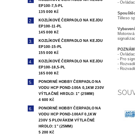
- Ovláda
EP100-7,5-PL
135 000 Kč
Spouštěc
Těleso sp
KOZLÍKOVÉ ČERPADLO NA KEJDU
EP100-11-PL
Vybavení
145 000 Kč
Motorová 
signalizac
KOZLÍKOVÉ ČERPADLO NA KEJDU
EP100-15-PL
POZNÁM
155 000 Kč
- Ovládac
- Pro sig
KOZLÍKOVÉ ČERPADLO NA KEJDU
- Rozvad
EP100-18,5-PL
- Rozvadě
165 000 Kč
PONORNÉ HOBBY ČERPADLO NA
VODU HCP POND-100A 0,1KW 230V
SOUV
VÝTLAČNÉ HRDLO: 1" (25MM)
4 600 Kč
PONORNÉ HOBBY ČERPADLO NA
VODU HCP POND-100AF 0,1KW
230V S PLOVÁKEM VÝTLAČNÉ
HRDLO: 1" (25MM)
5 200 Kč