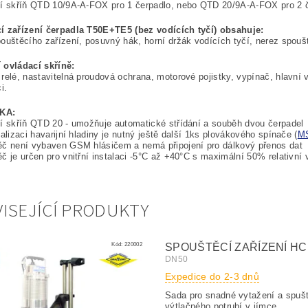
cí skříň QTD 10/9A-A-FOX pro 1 čerpadlo, nebo QTD 20/9A-A-FOX pro 2 
í zařízení čerpadla T50E+TE5 (bez vodících tyčí) obsahuje:
ouštěcího zařízení, posuvný hák, horní držák vodících tyčí, nerez spou
 ovládací skříně:
relé, nastavitelná proudová ochrana, motorové pojistky, vypínač, hlavní v
i.
KA:
í skříň QTD 20 - umožňuje automatické střídání a souběh dvou čerpadel
nalizaci havarijní hladiny je nutný ještě další 1ks plovákového spínače (
M
ěč není vybaven GSM hlásičem a nemá připojení pro dálkový přenos dat
č je určen pro vnitřní instalaci -5°C až +40°C s maximální 50% relativní 
ISEJÍCÍ PRODUKTY
Kód:
220002
SPOUŠTĚCÍ ZAŘÍZENÍ HCP
DN50
Expedice do 2-3 dnů
Sada pro snadné vytažení a spuš
výtlačného potrubí v jímce.