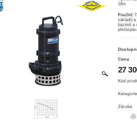
1
Použití:
T
základů a
bazénů a 
přečerpáv
Dostupn
Cena
27 3
Kód prod
Kategori
Záruka