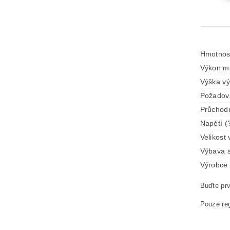
Hmotnos
Výkon mo
Výška vý
Požadova
Průchodn
Napětí (
Velikost 
Výbava s
Výrobce 
Buďte prv
Pouze reg