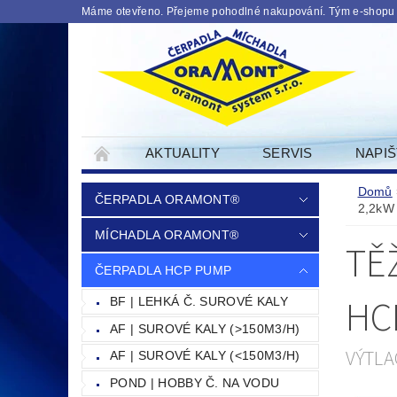
Máme otevřeno. Přejeme pohodlné nakupování. Tým e-shopu
AKTUALITY
SERVIS
NAPI
PODMINKY OCHRANY OSOBNICH UDAJU
Domů
ČERPADLA ORAMONT®
2,2kW
MÍCHADLA ORAMONT®
TĚ
ČERPADLA HCP PUMP
HC
BF | LEHKÁ Č. SUROVÉ KALY
AF | SUROVÉ KALY (>150M3/H)
VÝTLA
AF | SUROVÉ KALY (<150M3/H)
POND | HOBBY Č. NA VODU