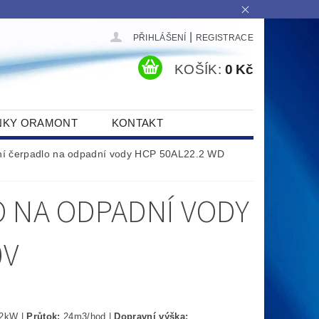
|
PŘIHLÁŠENÍ
REGISTRACE
KOŠÍK:
0 Kč
NKY ORAMONT
KONTAKT
ní čerpadlo na odpadní vody HCP 50AL22.2 WD
 NA ODPADNÍ VODY
0V
,2kW |
Průtok:
24m3/hod |
Dopravní výška: