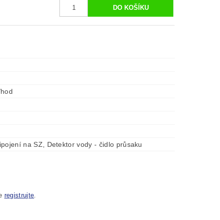
/hod
m
pojení na SZ, Detektor vody - čidlo průsaku
se
registrujte
.