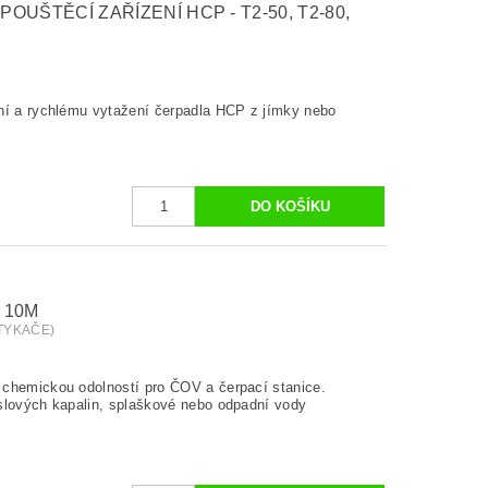
UŠTĚCÍ ZAŘÍZENÍ HCP - T2-50, T2-80,
ní a rychlému vytažení čerpadla HCP z jímky nebo
 10M
STYKAČE)
 chemickou odolností pro ČOV a čerpací stanice.
slových kapalin, splaškové nebo odpadní vody