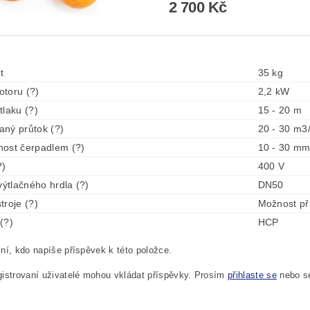
2 700 Kč
t
35 kg
toru (?)
2,2 kW
tlaku (?)
15 - 20 m
ný průtok (?)
20 - 30 m3
ost čerpadlem (?)
10 - 30 m
?)
400 V
výtlačného hrdla (?)
DN50
troje (?)
Možnost při
(?)
HCP
ní, kdo napíše příspěvek k této položce.
istrovaní uživatelé mohou vkládat příspěvky. Prosím
přihlaste se
nebo 