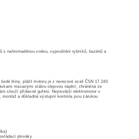
rů s nahromaděnou vodou, vypouštění rybníků, bazénů a
šedé litiny, plášť motoru je z nerezové oceli ČSN 17 240.
vkami mazanými stálou olejovou náplní, chráněná ze
m slouží přídavné gufero. Nejnovější elektromotor v
, montáž a důkladná výstupní kontrola jsou zárukou
íka)
 ovládací plováky