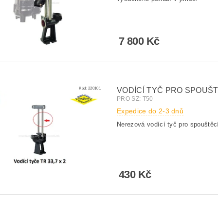
7 800 Kč
Kód:
220101
VODÍCÍ TYČ PRO SPOUŠTĚC
PRO SZ: T50
Expedice do 2-3 dnů
Nerezová vodící tyč pro spouště
430 Kč