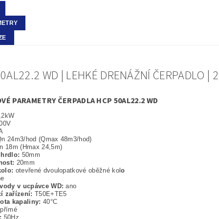
METRY
ZE
0AL22.2 WD | LEHKÉ DRENÁŽNÍ ČERPADLO | 
VÉ PARAMETRY ČERPADLA HCP 50AL22.2 WD
,2kW
00V
A
n 24m3/hod (Qmax 48m3/hod)
n 18m (Hmax 24,5m)
 hrdlo:
50mm
nost:
20mm
olo:
otevřené dvoulopatkové oběžné kol
o
ne
 vody v ucpávce WD:
ano
í zařízení:
T50E+TE5
lota kapaliny:
40°C
:
přímé
t:
50Hz