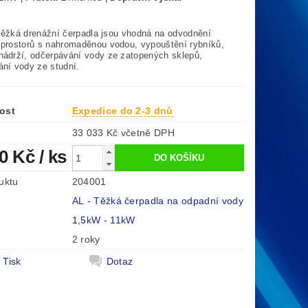
8m
ěžká drenážní čerpadla jsou vhodná na odvodnění
 prostorů s nahromaděnou vodou, vypouštění rybníků,
nádrží, odčerpávání vody ze zatopených sklepů,
ání vody ze studní.
ost
Expedice do 2-3 dnů
33 033 Kč včetně DPH
00 Kč
/ ks
uktu
204001
AL - Těžká čerpadla na odpadní vody
e
1,5kW - 11kW
2 roky
Tisk
Dotaz