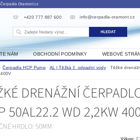
 Čerpadla Oramont.cz
info@cerpadla-oramont.cz
+420 777 887 600
ŠTE NÁM
OBCHODNÍ PODMÍNKY
WEBOVÉ STRÁ
Čerpadla HCP Pump
AL | Těžká č. odpadní vody
Těžké drenáž
 400V
ŽKÉ DRENÁŽNÍ ČERPADLO
P 50AL22.2 WD 2,2KW 40
ČNÉ HRDLO: 50MM
Výkon:
2