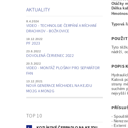
Otáčky 
Délka ka
AKTUALITY
Hmotnos
8.4.2024
Typová ř
VIDEO - TECHNOLGIE ČERPÁNÍ A MÍCHANÍ
DRACHKOV - BOŽKOVICE
POUŽIT
19.12.2022
PF 2023
Tyto těžk
23.6.2022
nádrží, o
DOVOLENÁ ČERVENEC 2022
20.5.2022
POPIS 
VIDEO - MONTÁŽ PLOŠINY PRO SEPARÁTOR
FAN
Hydraulic
Kalová p
13.12.2021
strany mé
NOVÁ GENERACE MÍCHADEL NA KEJDU
suchém pr
MO2G A MON2G
nejvyšší 
PŘÍSLU
TOP 10
- Spoušt
- Nerezov
- Externí
KOZLÍKOVÉ ČERPADLO NA KEJDU