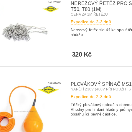
Kód:
220200
NEREZOVÝ ŘETĚZ PRO SPO
T50, T80 (1M)
CENA ZA 1M ŘETĚZU
Expedice do 2-3 dnů
Nerezový řetěz slouží ke spouště
nádrže.
320 Kč
Kód:
220302
PLOVÁKOVÝ SPÍNAČ MS1
NAPĚTÍ 230V (400V PŘI POUŽITÍ 
Expedice do 2-3 dnů
Těžký plovákový spínač s dobrou
Vhodný pro hlídání hladiny průmy
obsahující pevné částice.