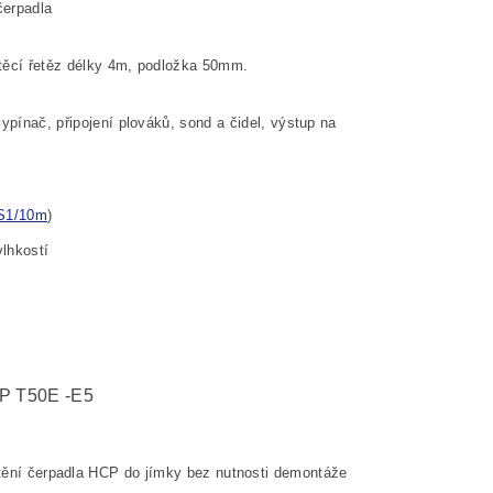
čerpadla
štěcí řetěz délky 4m, podložka 50mm.
ypínač, připojení plováků, sond a čidel, výstup na
S1/10m
)
vlhkostí
 T50E -E5
tění čerpadla HCP do jímky bez nutnosti demontáže