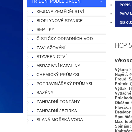
TŘÍDĚNÍ PODLE URČENÍ
POPIS
KEJDA A ZEMĚDĚLSTVÍ
PARA
BIOPLYNOVÉ STANICE
DISKU
SEPTIKY
ČISTIČKY ODPADNÍCH VOD
HCP 5
ZAVLAŽOVÁNÍ
STAVEBNICTVÍ
VÝKONO
ABRAZIVNÍ KAPALINY
Výkon:
2
CHEMICKÝ PRŮMYSL
Napětí:
4
Proud:
5
POTRAVINÁŘSKÝ PRŮMYSL
Průtok:
Q
Výtlak:
H
BAZÉNY
Výtlačné
Průchod
ZAHRADNÍ FONTÁNY
Oběžné k
Plovák:
ZAHRADNÍ JEZÍRKA
Detektor
Spouštěc
SLANÁ MOŘSKÁ VODA
Max. tep
Spínání
Kmitoče